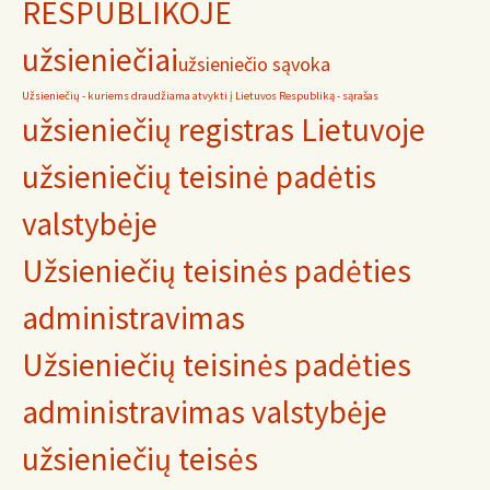
RESPUBLIKOJE
užsieniečiai
užsieniečio sąvoka
Užsieniečių - kuriems draudžiama atvykti į Lietuvos Respubliką - sąrašas
užsieniečių registras Lietuvoje
užsieniečių teisinė padėtis
valstybėje
Užsieniečių teisinės padėties
administravimas
Užsieniečių teisinės padėties
administravimas valstybėje
užsieniečių teisės