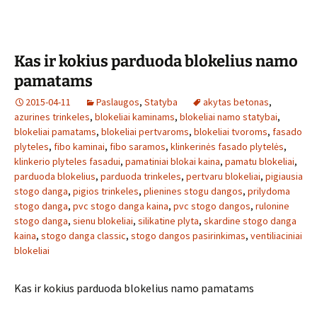
Kas ir kokius parduoda blokelius namo
pamatams
2015-04-11
Paslaugos
,
Statyba
akytas betonas
,
azurines trinkeles
,
blokeliai kaminams
,
blokeliai namo statybai
,
blokeliai pamatams
,
blokeliai pertvaroms
,
blokeliai tvoroms
,
fasado
plyteles
,
fibo kaminai
,
fibo saramos
,
klinkerinės fasado plytelės
,
klinkerio plyteles fasadui
,
pamatiniai blokai kaina
,
pamatu blokeliai
,
parduoda blokelius
,
parduoda trinkeles
,
pertvaru blokeliai
,
pigiausia
stogo danga
,
pigios trinkeles
,
plienines stogu dangos
,
prilydoma
stogo danga
,
pvc stogo danga kaina
,
pvc stogo dangos
,
rulonine
stogo danga
,
sienu blokeliai
,
silikatine plyta
,
skardine stogo danga
kaina
,
stogo danga classic
,
stogo dangos pasirinkimas
,
ventiliaciniai
blokeliai
Kas ir kokius parduoda blokelius namo pamatams