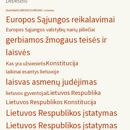
Debesėlis
DubliNet
EURODAC
EURODAC sistema
Europos Sąjungos reikalavimai
Europos Sąjungos valstybių narių piliečiai
gerbiamos žmogaus teisės ir
laisvės
Konstitucija
Kas yra užsienietis
laikinai esantys lietuvoje
laisvas asmenų judėjimas
Lietuvos Respublika
lietuvos gyventojai
Lietuvos Respublikos Konstitucija
Lietuvos Respublikos įstatymas
Lietuvos Respublikos įstatymas