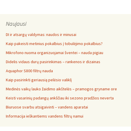
Naujausi
DI ir atsargų valdymas: naudos ir minusai
Kaip pakeisti metinius pokalbius į tobulėjimo pokalbius?
Mikrofono nuoma organizuojamai šventei – nauda pigiau
Didelis vidaus durų pasirinkimas – rankenos ir dizainas
Aquaphor S800 filtrų nauda
Kaip pasirinkti geriausią pelėsio valiklį
Medinės vaikų lauko žaidimo aikštelės – pramogos gryname ore
Keisti vasarinių padangų ankščiau iki sezono pradžios neverta
Biuruose svarbu atsigaivinti – vandens aparatai
Informacija ieškantiems vandens filtrų namui