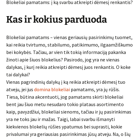
Blokeliai pamatams: į ką svarbu atkreipti dėmesį renkantis?
Kas ir kokius parduoda
Blokeliai pamatams – vienas geriausių pasirinkimų tuomet,
kai reikia tvirtumo, stabilumo, patikimumo, ilgaamžiškumo
bei kokybės. Tačiau, ar vien tik tokią informaciją pakanka
žinoti apie šiuos blokelius? Pasirodo, jog yra ne vienas
dalykas, į kurį reikia atkreipti dėmesį juos renkantis. O koke
tai dalykai?
Vienas pagrindinių dalykų į ką reikia atkreipti dėmesį tuo
atveju, jei jus
domina blokeliai
pamatams, yra jų rūšis.
Tiesa, būtina akcentuoti, jog pamatams skirti blokeliai
bent jau šiuo metu nesudaro tokio plataus asortimento
kaip, pavyzdžiui, blokeliai sienoms, tačiau ir jų pasirinkimas
yra ne toks jau ir mažas. Taigi, labai svarbu išmanyti
kiekvienos blokelių rūšies ypatumus bei suprasti, kokie
privalumai yra geriausias pasirinkimas jūsų atveju. Na, o šių