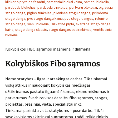
klinkerio plyteles fasadui
,
pamatiniai blokai kaina
,
pamatu blokeliai
,
parduoda blokelius
,
parduoda trinkeles
,
pertvaru blokeliai
,
pigiausia
stogo danga
,
pigios trinkeles
,
plienines stogu dangos
,
prilydoma
stogo danga
,
pvc stogo danga kaina
,
pvc stogo dangos
,
rulonine
stogo danga
,
sienu blokeliai
,
silikatine plyta
,
skardine stogo danga
kaina
,
stogo danga classic
,
stogo dangos pasirinkimas
,
ventiliaciniai
blokeliai
Kokybiškos FIBO sąramos mažmena ir didmena
Kokybiškos Fibo sąramos
Namo statybos – ilgas ir atsakingas darbas. Tik tinkamai
viską atlikus ir naudojant kokybiškas medžiagas
užtikrinamas pastato ilgaamžiškumas, ekonomiškumas ir
patvarumas. Svarbios visos detalės: fibo sąramos, stogas,
projektas, brėžiniai, vieta, specialistai ir kt.
Tinkamai parinkta vieta statyboms – pusė darbo. Tik ši
sąvoka visiems skirtingai suprantama, todėl reikia rinktis