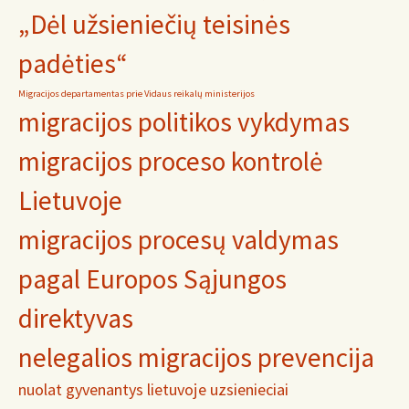
„Dėl užsieniečių teisinės
padėties“
Migracijos departamentas prie Vidaus reikalų ministerijos
migracijos politikos vykdymas
migracijos proceso kontrolė
Lietuvoje
migracijos procesų valdymas
pagal Europos Sąjungos
direktyvas
nelegalios migracijos prevencija
nuolat gyvenantys lietuvoje uzsienieciai