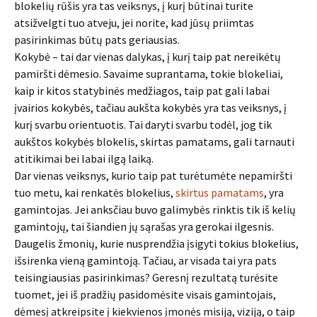
blokelių rūšis yra tas veiksnys, į kurį būtinai turite
atsižvelgti tuo atveju, jei norite, kad jūsų priimtas
pasirinkimas būtų pats geriausias.
Kokybė – tai dar vienas dalykas, į kurį taip pat nereikėtų
pamiršti dėmesio. Savaime suprantama, tokie blokeliai,
kaip ir kitos statybinės medžiagos, taip pat gali labai
įvairios kokybės, tačiau aukšta kokybės yra tas veiksnys, į
kurį svarbu orientuotis. Tai daryti svarbu todėl, jog tik
aukštos kokybės blokelis, skirtas pamatams, gali tarnauti
atitikimai bei labai ilgą laiką.
Dar vienas veiksnys, kurio taip pat turėtumėte nepamiršti
tuo metu, kai renkatės blokelius,
skirtus pamatams
, yra
gamintojas. Jei anksčiau buvo galimybės rinktis tik iš kelių
gamintojų, tai šiandien jų sąrašas yra gerokai ilgesnis.
Daugelis žmonių, kurie nusprendžia įsigyti tokius blokelius,
išsirenka vieną gamintoją. Tačiau, ar visada tai yra pats
teisingiausias pasirinkimas? Geresnį rezultatą turėsite
tuomet, jei iš pradžių pasidomėsite visais gamintojais,
dėmesį atkreipsite į kiekvienos įmonės misiją, viziją, o taip