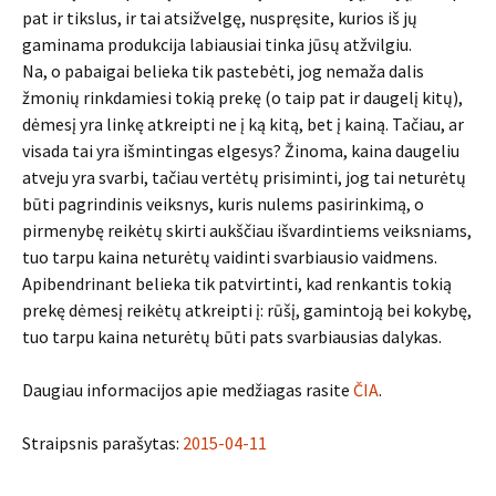
pat ir tikslus, ir tai atsižvelgę, nuspręsite, kurios iš jų
gaminama produkcija labiausiai tinka jūsų atžvilgiu.
Na, o pabaigai belieka tik pastebėti, jog nemaža dalis
žmonių rinkdamiesi tokią prekę (o taip pat ir daugelį kitų),
dėmesį yra linkę atkreipti ne į ką kitą, bet į kainą. Tačiau, ar
visada tai yra išmintingas elgesys? Žinoma, kaina daugeliu
atveju yra svarbi, tačiau vertėtų prisiminti, jog tai neturėtų
būti pagrindinis veiksnys, kuris nulems pasirinkimą, o
pirmenybę reikėtų skirti aukščiau išvardintiems veiksniams,
tuo tarpu kaina neturėtų vaidinti svarbiausio vaidmens.
Apibendrinant belieka tik patvirtinti, kad renkantis tokią
prekę dėmesį reikėtų atkreipti į: rūšį, gamintoją bei kokybę,
tuo tarpu kaina neturėtų būti pats svarbiausias dalykas.
Daugiau informacijos apie medžiagas rasite
ČIA
.
Straipsnis parašytas:
2015-04-11