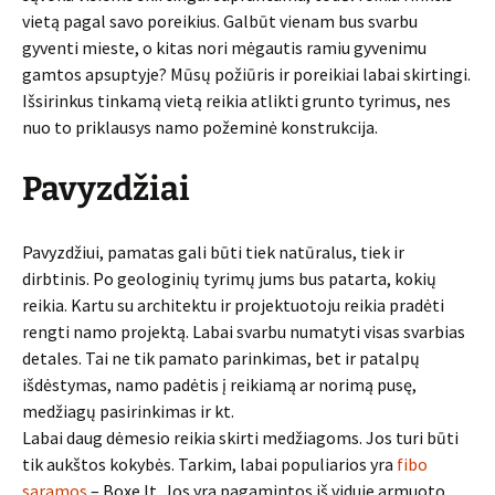
vietą pagal savo poreikius. Galbūt vienam bus svarbu
gyventi mieste, o kitas nori mėgautis ramiu gyvenimu
gamtos apsuptyje? Mūsų požiūris ir poreikiai labai skirtingi.
Išsirinkus tinkamą vietą reikia atlikti grunto tyrimus, nes
nuo to priklausys namo požeminė konstrukcija.
Pavyzdžiai
Pavyzdžiui, pamatas gali būti tiek natūralus, tiek ir
dirbtinis. Po geologinių tyrimų jums bus patarta, kokių
reikia. Kartu su architektu ir projektuotoju reikia pradėti
rengti namo projektą. Labai svarbu numatyti visas svarbias
detales. Tai ne tik pamato parinkimas, bet ir patalpų
išdėstymas, namo padėtis į reikiamą ar norimą pusę,
medžiagų pasirinkimas ir kt.
Labai daug dėmesio reikia skirti medžiagoms. Jos turi būti
tik aukštos kokybės. Tarkim, labai populiarios yra
fibo
saramos
– Boxe.lt. Jos yra pagamintos iš viduje armuoto