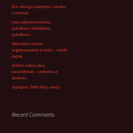
DI ir atsargų valdymas: naudos
ir minusai
Kaip pakeisti metinius
pokalbius į tobulėjimo
pokalbius?
Mikrofono nuoma
organizuojamai šventei – nauda
pigiau
Didelis vidaus durų
pasirinkimas – rankenos ir
dizainas
Aquaphor S800 filtrų nauda
Recent Comments