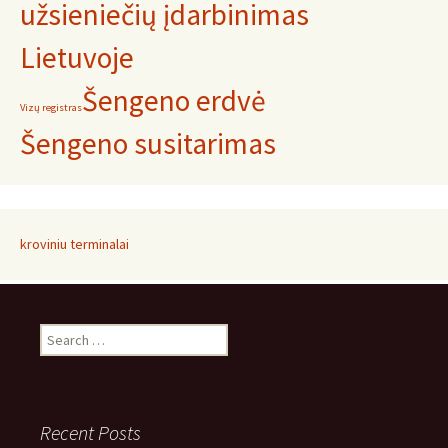
užsieniečių įdarbinimas
Lietuvoje
Šengeno erdvė
Vizų registras
Šengeno susitarimas
kroviniu terminalai
Search
for:
Recent Posts