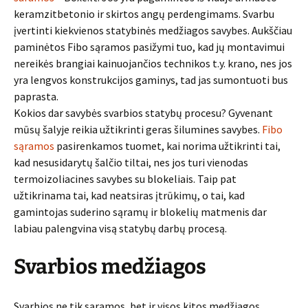
keramzitbetonio ir skirtos angų perdengimams. Svarbu
įvertinti kiekvienos statybinės medžiagos savybes. Aukščiau
paminėtos Fibo sąramos pasižymi tuo, kad jų montavimui
nereikės brangiai kainuojančios technikos t.y. krano, nes jos
yra lengvos konstrukcijos gaminys, tad jas sumontuoti bus
paprasta.
Kokios dar savybės svarbios statybų procesu? Gyvenant
mūsų šalyje reikia užtikrinti geras šilumines savybes.
Fibo
sąramos
pasirenkamos tuomet, kai norima užtikrinti tai,
kad nesusidarytų šalčio tiltai, nes jos turi vienodas
termoizoliacines savybes su blokeliais. Taip pat
užtikrinama tai, kad neatsiras įtrūkimų, o tai, kad
gamintojas suderino sąramų ir blokelių matmenis dar
labiau palengvina visą statybų darbų procesą.
Svarbios medžiagos
Svarbios ne tik sąramos, bet ir visos kitos medžiagos.