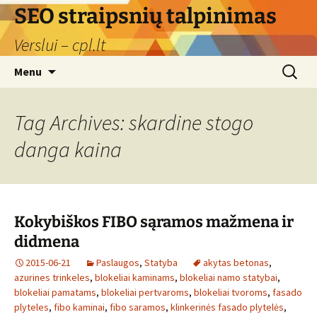
Skip
SEO straipsnių talpinimas
to
Verslui – cpl.lt
content
Search
Menu
for:
Tag Archives: skardine stogo
danga kaina
Kokybiškos FIBO sąramos mažmena ir
didmena
2015-06-21
Paslaugos
,
Statyba
akytas betonas
,
azurines trinkeles
,
blokeliai kaminams
,
blokeliai namo statybai
,
blokeliai pamatams
,
blokeliai pertvaroms
,
blokeliai tvoroms
,
fasado
plyteles
,
fibo kaminai
,
fibo saramos
,
klinkerinės fasado plytelės
,