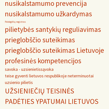
nusikalstamumo prevencija
nusikalstamumo užkardymas
Pabėgėlių registras
pilietybės santykių reguliavimas
prieglobščio suteikimas
prieglobščio suteikimas Lietuvoje
profesinės kompetencijos
savoka - uzsienietis
sąvoka
teise gyventi lietuvos respublikoje neterminuotai
uzsienio pilietis
UŽSIENIEČIŲ TEISINĖS
PADĖTIES YPATUMAI LIETUVOS