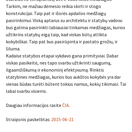
Tarkim, ne mažiau dėmesio reikia skirti ir stogo
konstrukcijai. Taip pat ir išorės apdailos medžiagų
pasirinkimui. Viską aptarus su architektu ir statybų vadovu
bus galima pasirinkti labiausiai tinkamas medžiagas, kurios
užtikrins statybų eigą taip, kad viskas būtų atlikta
kokybiškai. Taip pat bus pasirūpinta ir pastato grožiu, ir
šiluma.
Kadaise statybos etapai vykdavo gana primityviai. Dabar
viskas pasikeitė, nes tapo svarbu užtikrinti saugumą,
ilgaamžiškumą ir ekonominį efektyvumą. Rinktis
statybines medžiagas, kurios bus aukštos kokybės yra dar
vienas būdas turėti būtent tokius namus, kokių tikimasi. Tai
labai svarbu visiems.
Daugiau informacijos rasite
ČIA
.
Straipsnis paskelbtas:
2015-06-21