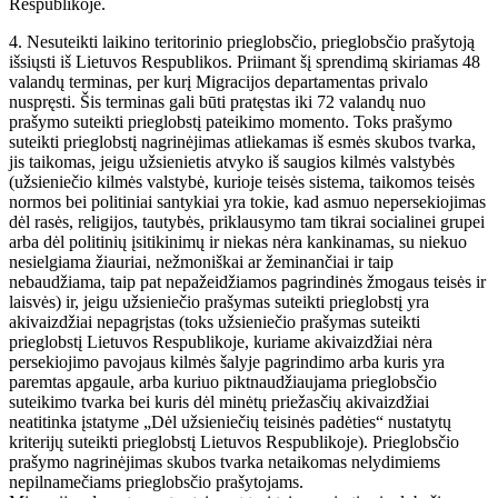
Respublikoje.
4. Nesuteikti laikino teritorinio prieglobsčio, prieglobsčio prašytoją
išsiųsti iš Lietuvos Respublikos. Priimant šį sprendimą skiriamas 48
valandų terminas, per kurį Migracijos departamentas privalo
nuspręsti. Šis terminas gali būti pratęstas iki 72 valandų nuo
prašymo suteikti prieglobstį pateikimo momento. Toks prašymo
suteikti prieglobstį nagrinėjimas atliekamas iš esmės skubos tvarka,
jis taikomas, jeigu užsienietis atvyko iš saugios kilmės valstybės
(užsieniečio kilmės valstybė, kurioje teisės sistema, taikomos teisės
normos bei politiniai santykiai yra tokie, kad asmuo nepersekiojimas
dėl rasės, religijos, tautybės, priklausymo tam tikrai socialinei grupei
arba dėl politinių įsitikinimų ir niekas nėra kankinamas, su niekuo
nesielgiama žiauriai, nežmoniškai ar žeminančiai ir taip
nebaudžiama, taip pat nepažeidžiamos pagrindinės žmogaus teisės ir
laisvės) ir, jeigu užsieniečio prašymas suteikti prieglobstį yra
akivaizdžiai nepagrįstas (toks užsieniečio prašymas suteikti
prieglobstį Lietuvos Respublikoje, kuriame akivaizdžiai nėra
persekiojimo pavojaus kilmės šalyje pagrindimo arba kuris yra
paremtas apgaule, arba kuriuo piktnaudžiaujama prieglobsčio
suteikimo tvarka bei kuris dėl minėtų priežasčių akivaizdžiai
neatitinka įstatyme „Dėl užsieniečių teisinės padėties“ nustatytų
kriterijų suteikti prieglobstį Lietuvos Respublikoje). Prieglobsčio
prašymo nagrinėjimas skubos tvarka netaikomas nelydimiems
nepilnamečiams prieglobsčio prašytojams.