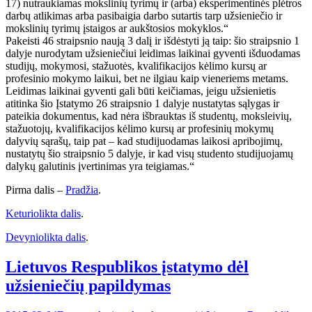
17) nutraukiamas mokslinių tyrimų ir (arba) eksperimentinės plėtros
darbų atlikimas arba pasibaigia darbo sutartis tarp užsieniečio ir
mokslinių tyrimų įstaigos ar aukštosios mokyklos.“
Pakeisti 46 straipsnio naują 3 dalį ir išdėstyti ją taip: šio straipsnio 1
dalyje nurodytam užsieniečiui leidimas laikinai gyventi išduodamas
studijų, mokymosi, stažuotės, kvalifikacijos kėlimo kursų ar
profesinio mokymo laikui, bet ne ilgiau kaip vieneriems metams.
Leidimas laikinai gyventi gali būti keičiamas, jeigu užsienietis
atitinka šio Įstatymo 26 straipsnio 1 dalyje nustatytas sąlygas ir
pateikia dokumentus, kad nėra išbrauktas iš studentų, moksleivių,
stažuotojų, kvalifikacijos kėlimo kursų ar profesinių mokymų
dalyvių sąrašų, taip pat – kad studijuodamas laikosi apribojimų,
nustatytų šio straipsnio 5 dalyje, ir kad visų studento studijuojamų
dalykų galutinis įvertinimas yra teigiamas.“
Pirma dalis –
Pradžia
.
Keturiolikta dalis
.
Devyniolikta dalis
.
Lietuvos Respublikos įstatymo dėl
užsieniečių papildymas