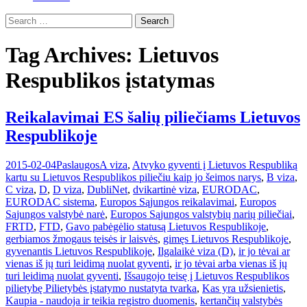
Search
for:
Tag Archives: Lietuvos
Respublikos įstatymas
Reikalavimai ES šalių piliečiams Lietuvos
Respublikoje
2015-02-04
Paslaugos
A viza
,
Atvyko gyventi į Lietuvos Respubliką
kartu su Lietuvos Respublikos piliečiu kaip jo šeimos narys
,
B viza
,
C viza
,
D
,
D viza
,
DubliNet
,
dvikartinė viza
,
EURODAC
,
EURODAC sistema
,
Europos Sąjungos reikalavimai
,
Europos
Sąjungos valstybė narė
,
Europos Sąjungos valstybių narių piliečiai
,
FRTD
,
FTD
,
Gavo pabėgėlio statusą Lietuvos Respublikoje
,
gerbiamos žmogaus teisės ir laisvės
,
gimęs Lietuvos Respublikoje
,
gyvenantis Lietuvos Respublikoje
,
Ilgalaikė viza (D)
,
ir jo tėvai ar
vienas iš jų turi leidimą nuolat gyventi
,
ir jo tėvai arba vienas iš jų
turi leidimą nuolat gyventi
,
Išsaugojo teisę į Lietuvos Respublikos
pilietybę Pilietybės įstatymo nustatyta tvarka
,
Kas yra užsienietis
,
Kaupia - naudoja ir teikia registro duomenis
,
kertančių valstybės