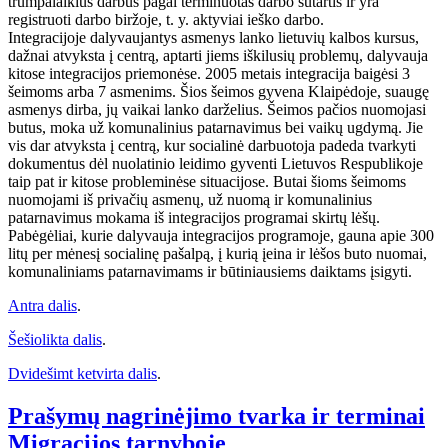
trumpalaikius darbus pagal terminuotas darbo sutartis ir yra
registruoti darbo biržoje, t. y. aktyviai ieško darbo.
Integracijoje dalyvaujantys asmenys lanko lietuvių kalbos kursus,
dažnai atvyksta į centrą, aptarti jiems iškilusių problemų, dalyvauja
kitose integracijos priemonėse. 2005 metais integracija baigėsi 3
šeimoms arba 7 asmenims. Šios šeimos gyvena Klaipėdoje, suaugę
asmenys dirba, jų vaikai lanko darželius. Šeimos pačios nuomojasi
butus, moka už komunalinius patarnavimus bei vaikų ugdymą. Jie
vis dar atvyksta į centrą, kur socialinė darbuotoja padeda tvarkyti
dokumentus dėl nuolatinio leidimo gyventi Lietuvos Respublikoje
taip pat ir kitose probleminėse situacijose. Butai šioms šeimoms
nuomojami iš privačių asmenų, už nuomą ir komunalinius
patarnavimus mokama iš integracijos programai skirtų lėšų.
Pabėgėliai, kurie dalyvauja integracijos programoje, gauna apie 300
litų per mėnesį socialinę pašalpą, į kurią įeina ir lėšos buto nuomai,
komunaliniams patarnavimams ir būtiniausiems daiktams įsigyti.
Antra dalis
.
Šešiolikta dalis
.
Dvidešimt ketvirta dalis
.
Prašymų nagrinėjimo tvarka ir terminai
Migracijos tarnyboje