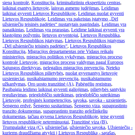
sieną kontrolė
,
Konstitucija
,
kriminaliztiniu ekspertiziu centras
,
laikinai esantys lietuvoje
,
laisvas asmenų judėjimas
,
Leidimas
laikinai gyventi Lietuvos Respublikoje
,
Leidimas nuolat gyventi
Lietuvos Respublikoje
,
Leidimas yra pakeistas įstatymo „Dėl
užsieniečių teisinės padėties“ nustatytais pagrindais
,
Leidimas yra
panaikintas
,
Leidimas yra prarastas
,
Leidime laikinai gyventi yra
klastojimo požymių
,
lietuvos gyventojai
,
Lietuvos Respublika
,
Lietuvos Respublikos įstatymas
,
Lietuvos Respublikos įstatymas
„Dėl užsieniečių teisinės padėties“
,
Lietuvos Respublikos
Konstitucija
,
Migracijos departamentas prie Vidaus reikalų
ministerijos
,
migracijos politikos vykdymas
,
migracijos proceso
kontrolė Lietuvoje
,
migracijos procesų valdymas pagal Europos
Sąjungos direktyvas
,
nelegalios migracijos prevencija
,
Neteko
Lietuvos Respublikos pilietybės
,
nuolat gyvenantys lietuvoje
uzsienieciai
,
nusikalstamumo prevencija
,
nusikalstamumo
užkardymas
,
Oro uosto tranzitinė (A)
,
Pabėgėlių registras
,
Pasibaigia leidimo laikinai gyventi galiojimas
,
pilietybės santykių
reguliavimas
,
prieglobščio suteikimas
,
prieglobščio suteikimas
Lietuvoje
,
profesinės kompetencijos
,
sąvoka
,
savoka - uzsienietis
,
Šengeno erdvė
,
Šengeno susitarimas
,
Šengeno viza
,
supaprastinto
tranzito dokumentas
,
supaprastinto tranzito geležinkeliu
dokumentas
,
tačiau gyvena Lietuvos Respublikoje
,
teise gyventi
lietuvos respublikoje neterminuotai
,
Tranzitinė viza (B)
,
Trumpalaikė viza (C)
,
užsieniečiai
,
užsieniečio sąvoka
,
Užsieniečių -
kuriems draudžiama atvykti į Lietuvos Respubliką - sąrašas
,