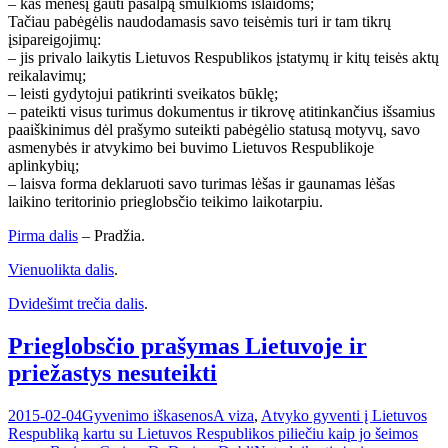
– kas mėnesį gauti pašalpą smulkioms išlaidoms;
Tačiau pabėgėlis naudodamasis savo teisėmis turi ir tam tikrų
įsipareigojimų:
– jis privalo laikytis Lietuvos Respublikos įstatymų ir kitų teisės aktų
reikalavimų;
– leisti gydytojui patikrinti sveikatos būklę;
– pateikti visus turimus dokumentus ir tikrovę atitinkančius išsamius
paaiškinimus dėl prašymo suteikti pabėgėlio statusą motyvų, savo
asmenybės ir atvykimo bei buvimo Lietuvos Respublikoje
aplinkybių;
– laisva forma deklaruoti savo turimas lėšas ir gaunamas lėšas
laikino teritorinio prieglobsčio teikimo laikotarpiu.
Pirma dalis
– Pradžia.
Vienuolikta dalis
.
Dvidešimt trečia dalis
.
Prieglobsčio prašymas Lietuvoje ir
priežastys nesuteikti
2015-02-04
Gyvenimo iškasenos
A viza
,
Atvyko gyventi į Lietuvos
Respubliką kartu su Lietuvos Respublikos piliečiu kaip jo šeimos