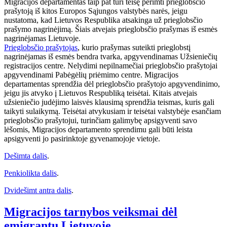
Migracijos departamentas taip pat turi teisę perimti prieglobsčio
prašytoją iš kitos Europos Sąjungos valstybės narės, jeigu
nustatoma, kad Lietuvos Respublika atsakinga už prieglobsčio
prašymo nagrinėjimą. Šiais atvejais prieglobsčio prašymas iš esmės
nagrinėjamas Lietuvoje.
Prieglobsčio prašytojas
, kurio prašymas suteikti prieglobstį
nagrinėjamas iš esmės bendra tvarka, apgyvendinamas Užsieniečių
registracijos centre. Nelydimi nepilnamečiai prieglobsčio prašytojai
apgyvendinami Pabėgėlių priėmimo centre. Migracijos
departamentas sprendžia dėl prieglobsčio prašytojo apgyvendinimo,
jeigu jis atvyko į Lietuvos Respubliką teisėtai. Kitais atvejais
užsieniečio judėjimo laisvės klausimą sprendžia teismas, kuris gali
taikyti sulaikymą. Teisėtai atvykusiam ir teisėtai valstybėje esančiam
prieglobsčio prašytojui, turinčiam galimybę apsigyventi savo
lėšomis, Migracijos departamento sprendimu gali būti leista
apsigyventi jo pasirinktoje gyvenamojoje vietoje.
Dešimta dalis
.
Penkiolikta dalis
.
Dvidešimt antra dalis
.
Migracijos tarnybos veiksmai dėl
emigrantų Lietuvoje