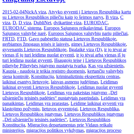
2015-02-04
Nick
A viza
,
Atvyko gyventi į Lietuvos Respubliką kartu
su Lietuvos Respublikos piliečiu kaip jo šeimos narys
,
B viza
,
C
viza
,
D
,
D viza
,
DubliNet
,
dvikartinė viza
,
EURODAC
,
EURODAC sistema
,
Europos Sąjungos reikalavimai
,
Europos
Sąjungos valstybė narė
,
Europos Sąjungos valstybių narių piliečiai
,
FRTD
,
FTD
,
Gavo pabėgėlio statusą Lietuvos Respublikoje
,
gerbiamos žmogaus teisės ir laisvės
,
gimęs Lietuvos Respublikoje
,
gyvenantis Lietuvos Respublikoje
,
Ilgalaikė viza (D)
,
ir jo tėvai ar
vienas iš jų turi leidimą nuolat gyventi
,
ir jo tėvai arba vienas iš jų
turi leidimą nuolat gyventi
,
Išsaugojo teisę į Lietuvos Respublikos
pilietybę Pilietybės įstatymo nustatyta tvarka
,
Kas yra užsienietis
,
Kaupia - naudoja ir teikia registro duomenis
,
kertančių valstybės
sieną kontrolė
,
Konstitucija
,
kriminaliztiniu ekspertiziu centras
,
laikinai esantys lietuvoje
,
laisvas asmenų judėjimas
,
Leidimas
laikinai gyventi Lietuvos Respublikoje
,
Leidimas nuolat gyventi
Lietuvos Respublikoje
,
Leidimas yra pakeistas įstatymo „Dėl
užsieniečių teisinės padėties“ nustatytais pagrindais
,
Leidimas yra
panaikintas
,
Leidimas yra prarastas
,
Leidime laikinai gyventi yra
klastojimo požymių
,
lietuvos gyventojai
,
Lietuvos Respublika
,
Lietuvos Respublikos įstatymas
,
Lietuvos Respublikos įstatymas
„Dėl užsieniečių teisinės padėties“
,
Lietuvos Respublikos
Konstitucija
,
Migracijos departamentas prie Vidaus reikalų
ministerijos
,
migracijos politikos vykdymas
,
migracijos proceso