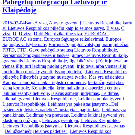
Pabėgėlių integracija Lietuvoje ir
Klaipėdoje
2015-02-04
Bans
A viza
,
Atvyko gyventi į Lietuvos Respubliką kartu
su Lietuvos Respublikos piliečiu kaip jo šeimos narys
,
B viza
,
C
viza
,
D
,
D viza
,
DubliNet
,
dvikartinė viza
,
EURODAC
,
EURODAC sistema
,
Europos Sąjungos reikalavimai
,
Europos
Sąjungos valstybė narė
,
Europos Sąjungos valstybių narių piliečiai
,
FRTD
,
FTD
,
Gavo pabėgėlio statusą Lietuvos Respublikoje
,
gerbiamos žmogaus teisės ir laisvės
,
gimęs Lietuvos Respublikoje
,
gyvenantis Lietuvos Respublikoje
,
Ilgalaikė viza (D)
,
ir jo tėvai ar
vienas iš jų turi leidimą nuolat gyventi
,
ir jo tėvai arba vienas iš jų
turi leidimą nuolat gyventi
,
Išsaugojo teisę į Lietuvos Respublikos
pilietybę Pilietybės įstatymo nustatyta tvarka
,
Kas yra užsienietis
,
Kaupia - naudoja ir teikia registro duomenis
,
kertančių valstybės
sieną kontrolė
,
Konstitucija
,
kriminaliztiniu ekspertiziu centras
,
laikinai esantys lietuvoje
,
laisvas asmenų judėjimas
,
Leidimas
laikinai gyventi Lietuvos Respublikoje
,
Leidimas nuolat gyventi
Lietuvos Respublikoje
,
Leidimas yra pakeistas įstatymo „Dėl
užsieniečių teisinės padėties“ nustatytais pagrindais
,
Leidimas yra
panaikintas
,
Leidimas yra prarastas
,
Leidime laikinai gyventi yra
klastojimo požymių
,
lietuvos gyventojai
,
Lietuvos Respublika
,
Lietuvos Respublikos įstatymas
,
Lietuvos Respublikos įstatymas
„Dėl užsieniečių teisinės padėties“
,
Lietuvos Respublikos