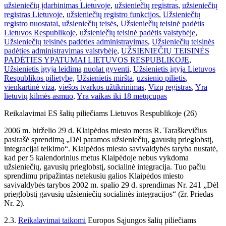
užsieniečių įdarbinimas Lietuvoje
,
užsieniečių registras
,
užsieniečių
registras Lietuvoje
,
užsieniečių registro funkcijos
,
Užsieniečių
registro nuostatai
,
užsieniečių teisės
,
Užsieniečių teisinė padėtis
Lietuvos Respublikoje
,
užsieniečių teisinė padėtis valstybėje
,
Užsieniečių teisinės padėties administravimas
,
Užsieniečių teisinės
padėties administravimas valstybėje
,
UŽSIENIEČIŲ TEISINĖS
PADĖTIES YPATUMAI LIETUVOS RESPUBLIKOJE
,
Užsienietis įgyja leidimą nuolat gyventi
,
Užsienietis įgyja Lietuvos
Respublikos pilietybę
,
Užsienietis miršta
,
uzsienio pilietis
,
vienkartinė viza
,
viešos tvarkos užtikrinimas
,
Vizų registras
,
Yra
lietuvių kilmės asmuo
,
Yra vaikas iki 18 metų
cupas
Reikalavimai ES šalių piliečiams Lietuvos Respublikoje (26)
2006 m. birželio 29 d. Klaipėdos miesto meras R. Taraškevičius
pasirašė sprendimą „Dėl paramos užsieniečių, gavusių prieglobstį,
integracijai teikimo“. Klaipėdos miesto savivaldybės taryba nustatė,
kad per 5 kalendorinius metus Klaipėdoje nebus vykdoma
užsieniečių, gavusių prieglobstį, socialinė integracija. Tuo pačiu
sprendimu pripažintas netekusiu galios Klaipėdos miesto
savivaldybės tarybos 2002 m. spalio 29 d. sprendimas Nr. 241 „Dėl
prieglobstį gavusių užsieniečių socialinės integracijos“ (žr. Priedas
Nr. 2).
2.3.
Reikalavimai taikomi
Europos Sąjungos šalių piliečiams