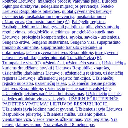
kontrolė Lietuvoje
,
migracijos procesų valdymas pagal Europos
Sąjungos direktyvas
,
nelegalios migracijos prevencija
,
Neteko
Lietuvos Respublikos pilietybės
,
nuolat gyvenantys lietuvoje
uzsienieciai
,
nusikalstamumo prevencija
,
nusikalstamumo
užkardymas
,
Oro uosto tranzitinė (A)
,
Pabėgėlių registras
,
Pasibaigia leidimo laikinai gyventi galiojimas
,
pilietybės santykių
reguliavimas
,
prieglobščio suteikimas
,
prieglobščio suteikimas
Lietuvoje
,
profesinės kompetencijos
,
sąvoka
,
savoka - uzsienietis
,
Šengeno erdvė
,
Šengeno susitarimas
,
Šengeno viza
,
supaprastinto
tranzito dokumentas
,
supaprastinto tranzito geležinkeliu
dokumentas
,
tačiau gyvena Lietuvos Respublikoje
,
teise gyventi
lietuvos respublikoje neterminuotai
,
Tranzitinė viza (B)
,
Trumpalaikė viza (C)
,
užsieniečiai
,
užsieniečio sąvoka
,
Užsieniečių -
kuriems draudžiama atvykti į Lietuvos Respubliką - sąrašas
,
užsieniečių įdarbinimas Lietuvoje
,
užsieniečių registras
,
užsieniečių
registras Lietuvoje
,
užsieniečių registro funkcijos
,
Užsieniečių
registro nuostatai
,
užsieniečių teisės
,
Užsieniečių teisinė padėtis
Lietuvos Respublikoje
,
užsieniečių teisinė padėtis valstybėje
,
Užsieniečių teisinės padėties administravimas
,
Užsieniečių teisinės
padėties administravimas valstybėje
,
UŽSIENIEČIŲ TEISINĖS
PADĖTIES YPATUMAI LIETUVOS RESPUBLIKOJE
,
Užsienietis įgyja leidimą nuolat gyventi
,
Užsienietis įgyja Lietuvos
Respublikos pilietybę
,
Užsienietis miršta
,
uzsienio pilietis
,
vienkartinė viza
,
viešos tvarkos užtikrinimas
,
Vizų registras
,
Yra
lietuvių kilmės asmuo
,
Yra vaikas iki 18 metų
cupas