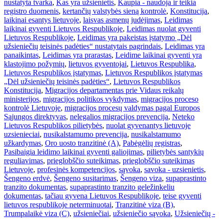
nustatyta tvarka
,
Kas yra užsienietis
,
Kaupia - naudoja ir teikia
registro duomenis
,
kertančių valstybės sieną kontrolė
,
Konstitucija
,
laikinai esantys lietuvoje
,
laisvas asmenų judėjimas
,
Leidimas
laikinai gyventi Lietuvos Respublikoje
,
Leidimas nuolat gyventi
Lietuvos Respublikoje
,
Leidimas yra pakeistas įstatymo „Dėl
užsieniečių teisinės padėties“ nustatytais pagrindais
,
Leidimas yra
panaikintas
,
Leidimas yra prarastas
,
Leidime laikinai gyventi yra
klastojimo požymių
,
lietuvos gyventojai
,
Lietuvos Respublika
,
Lietuvos Respublikos įstatymas
,
Lietuvos Respublikos įstatymas
„Dėl užsieniečių teisinės padėties“
,
Lietuvos Respublikos
Konstitucija
,
Migracijos departamentas prie Vidaus reikalų
ministerijos
,
migracijos politikos vykdymas
,
migracijos proceso
kontrolė Lietuvoje
,
migracijos procesų valdymas pagal Europos
Sąjungos direktyvas
,
nelegalios migracijos prevencija
,
Neteko
Lietuvos Respublikos pilietybės
,
nuolat gyvenantys lietuvoje
uzsienieciai
,
nusikalstamumo prevencija
,
nusikalstamumo
užkardymas
,
Oro uosto tranzitinė (A)
,
Pabėgėlių registras
,
Pasibaigia leidimo laikinai gyventi galiojimas
,
pilietybės santykių
reguliavimas
,
prieglobščio suteikimas
,
prieglobščio suteikimas
Lietuvoje
,
profesinės kompetencijos
,
sąvoka
,
savoka - uzsienietis
,
Šengeno erdvė
,
Šengeno susitarimas
,
Šengeno viza
,
supaprastinto
tranzito dokumentas
,
supaprastinto tranzito geležinkeliu
dokumentas
,
tačiau gyvena Lietuvos Respublikoje
,
teise gyventi
lietuvos respublikoje neterminuotai
,
Tranzitinė viza (B)
,
Trumpalaikė viza (C)
,
užsieniečiai
,
užsieniečio sąvoka
,
Užsieniečių -