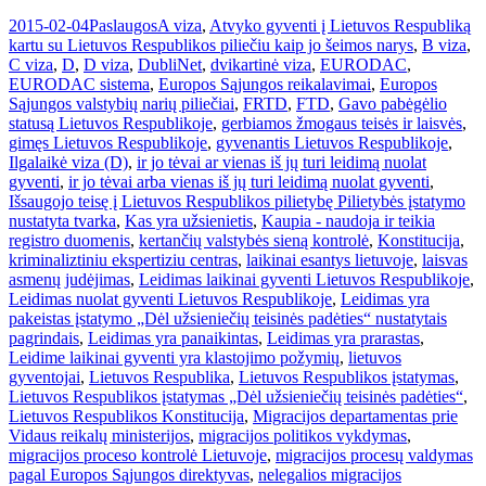
2015-02-04
Paslaugos
A viza
,
Atvyko gyventi į Lietuvos Respubliką
kartu su Lietuvos Respublikos piliečiu kaip jo šeimos narys
,
B viza
,
C viza
,
D
,
D viza
,
DubliNet
,
dvikartinė viza
,
EURODAC
,
EURODAC sistema
,
Europos Sąjungos reikalavimai
,
Europos
Sąjungos valstybių narių piliečiai
,
FRTD
,
FTD
,
Gavo pabėgėlio
statusą Lietuvos Respublikoje
,
gerbiamos žmogaus teisės ir laisvės
,
gimęs Lietuvos Respublikoje
,
gyvenantis Lietuvos Respublikoje
,
Ilgalaikė viza (D)
,
ir jo tėvai ar vienas iš jų turi leidimą nuolat
gyventi
,
ir jo tėvai arba vienas iš jų turi leidimą nuolat gyventi
,
Išsaugojo teisę į Lietuvos Respublikos pilietybę Pilietybės įstatymo
nustatyta tvarka
,
Kas yra užsienietis
,
Kaupia - naudoja ir teikia
registro duomenis
,
kertančių valstybės sieną kontrolė
,
Konstitucija
,
kriminaliztiniu ekspertiziu centras
,
laikinai esantys lietuvoje
,
laisvas
asmenų judėjimas
,
Leidimas laikinai gyventi Lietuvos Respublikoje
,
Leidimas nuolat gyventi Lietuvos Respublikoje
,
Leidimas yra
pakeistas įstatymo „Dėl užsieniečių teisinės padėties“ nustatytais
pagrindais
,
Leidimas yra panaikintas
,
Leidimas yra prarastas
,
Leidime laikinai gyventi yra klastojimo požymių
,
lietuvos
gyventojai
,
Lietuvos Respublika
,
Lietuvos Respublikos įstatymas
,
Lietuvos Respublikos įstatymas „Dėl užsieniečių teisinės padėties“
,
Lietuvos Respublikos Konstitucija
,
Migracijos departamentas prie
Vidaus reikalų ministerijos
,
migracijos politikos vykdymas
,
migracijos proceso kontrolė Lietuvoje
,
migracijos procesų valdymas
pagal Europos Sąjungos direktyvas
,
nelegalios migracijos