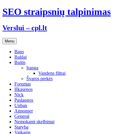
Skip
SEO straipsnių talpinimas
to
content
Verslui – cpl.lt
Menu
Bans
Baldai
Buitis
Įranga
Vandens filtrai
Švaros prekės
Forumas
Iškasenos
Nick
Paslaugos
Unban
Annonser
General
Nemokami skelbimai
Statyba
Vaikams