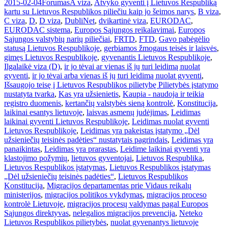
2015-02-04
Forumas
A viza
,
Atvyko gyventi į Lietuvos Respubliką
kartu su Lietuvos Respublikos piliečiu kaip jo šeimos narys
,
B viza
,
C viza
,
D
,
D viza
,
DubliNet
,
dvikartinė viza
,
EURODAC
,
EURODAC sistema
,
Europos Sąjungos reikalavimai
,
Europos
Sąjungos valstybių narių piliečiai
,
FRTD
,
FTD
,
Gavo pabėgėlio
statusą Lietuvos Respublikoje
,
gerbiamos žmogaus teisės ir laisvės
,
gimęs Lietuvos Respublikoje
,
gyvenantis Lietuvos Respublikoje
,
Ilgalaikė viza (D)
,
ir jo tėvai ar vienas iš jų turi leidimą nuolat
gyventi
,
ir jo tėvai arba vienas iš jų turi leidimą nuolat gyventi
,
Išsaugojo teisę į Lietuvos Respublikos pilietybę Pilietybės įstatymo
nustatyta tvarka
,
Kas yra užsienietis
,
Kaupia - naudoja ir teikia
registro duomenis
,
kertančių valstybės sieną kontrolė
,
Konstitucija
,
laikinai esantys lietuvoje
,
laisvas asmenų judėjimas
,
Leidimas
laikinai gyventi Lietuvos Respublikoje
,
Leidimas nuolat gyventi
Lietuvos Respublikoje
,
Leidimas yra pakeistas įstatymo „Dėl
užsieniečių teisinės padėties“ nustatytais pagrindais
,
Leidimas yra
panaikintas
,
Leidimas yra prarastas
,
Leidime laikinai gyventi yra
klastojimo požymių
,
lietuvos gyventojai
,
Lietuvos Respublika
,
Lietuvos Respublikos įstatymas
,
Lietuvos Respublikos įstatymas
„Dėl užsieniečių teisinės padėties“
,
Lietuvos Respublikos
Konstitucija
,
Migracijos departamentas prie Vidaus reikalų
ministerijos
,
migracijos politikos vykdymas
,
migracijos proceso
kontrolė Lietuvoje
,
migracijos procesų valdymas pagal Europos
Sąjungos direktyvas
,
nelegalios migracijos prevencija
,
Neteko
Lietuvos Respublikos pilietybės
,
nuolat gyvenantys lietuvoje