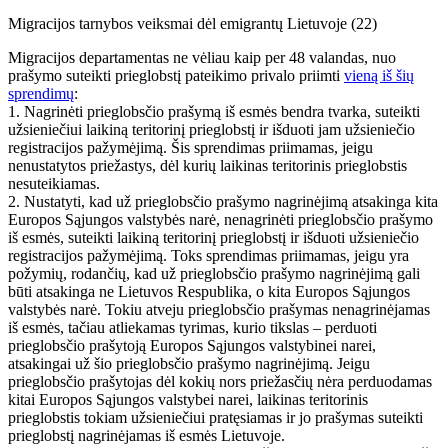
Migracijos tarnybos veiksmai dėl emigrantų Lietuvoje (22)
Migracijos departamentas ne vėliau kaip per 48 valandas, nuo
prašymo suteikti prieglobstį pateikimo privalo priimti
vieną iš šių
sprendimų
:
1. Nagrinėti prieglobsčio prašymą iš esmės bendra tvarka, suteikti
užsieniečiui laikiną teritorinį prieglobstį ir išduoti jam užsieniečio
registracijos pažymėjimą. Šis sprendimas priimamas, jeigu
nenustatytos priežastys, dėl kurių laikinas teritorinis prieglobstis
nesuteikiamas.
2. Nustatyti, kad už prieglobsčio prašymo nagrinėjimą atsakinga kita
Europos Sąjungos valstybės narė, nenagrinėti prieglobsčio prašymo
iš esmės, suteikti laikiną teritorinį prieglobstį ir išduoti užsieniečio
registracijos pažymėjimą. Toks sprendimas priimamas, jeigu yra
požymių, rodančių, kad už prieglobsčio prašymo nagrinėjimą gali
būti atsakinga ne Lietuvos Respublika, o kita Europos Sąjungos
valstybės narė. Tokiu atveju prieglobsčio prašymas nenagrinėjamas
iš esmės, tačiau atliekamas tyrimas, kurio tikslas – perduoti
prieglobsčio prašytoją Europos Sąjungos valstybinei narei,
atsakingai už šio prieglobsčio prašymo nagrinėjimą. Jeigu
prieglobsčio prašytojas dėl kokių nors priežasčių nėra perduodamas
kitai Europos Sąjungos valstybei narei, laikinas teritorinis
prieglobstis tokiam užsieniečiui pratęsiamas ir jo prašymas suteikti
prieglobstį nagrinėjamas iš esmės Lietuvoje.