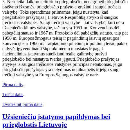
3. Nesuteikti laikino teritorinio prieglobsčio, nenagrinėti prieglobsčio
prašymo iš esmės, prieglobsčio prašytoją grąžinti į saugią trečiąją
valstybę. Toks sprendimas priimamas, jeigu nustatyta, kad
prieglobsčio prašytojas į Lietuvos Respubliką atvyko iš saugios
trečiosios valstybės. Saugi trečioji valstybė – tai valstybė, kuri nėra
užsieniečio kilmės valstybė, tačiau yra 1951 m. Konvencijos dėl
pabėgėlių statuso ir 1967 m. Protokolo dėl pabėgėlių statuso, taip pat
1950 m. Europos žmogaus teisių ir pagrindinių laisvių apsaugos
konvencijos ir 1966 m. Tarptautinio pilietinių ir politinių teisių pakto
dalyvė, įgyvendinanti šių dokumentų nuostatas ir pagal
nacionalinius įstatymus suteikianti realią galimybę prašyti
prieglobsčio bei nustatyta tvarka jį gauti. Prieglobsčio prašytojas
atvykęs iš saugios trečiosios valstybės principas netaikomas, jeigu
prieglobsčio prašytojas yra nelydimas nepilnametis ir jeigu saugi
trečioji valstybė yra Europos Sąjungos valstybė narė.
Pirma dalis
.
Trečia dalis
.
Dvidešimt pirma dalis
.
Užsieniečių įstatymo papildymas bei
prieglobstis Lietuvoje