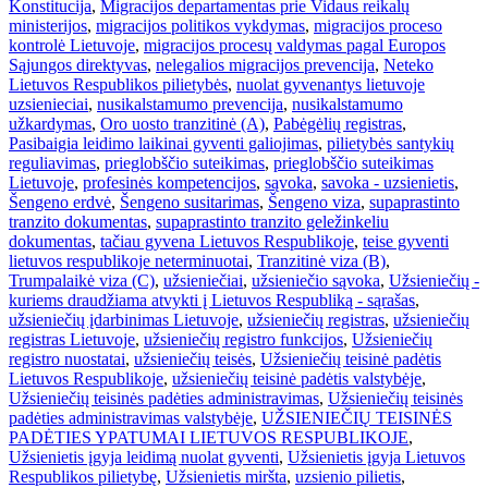
Konstitucija
,
Migracijos departamentas prie Vidaus reikalų
ministerijos
,
migracijos politikos vykdymas
,
migracijos proceso
kontrolė Lietuvoje
,
migracijos procesų valdymas pagal Europos
Sąjungos direktyvas
,
nelegalios migracijos prevencija
,
Neteko
Lietuvos Respublikos pilietybės
,
nuolat gyvenantys lietuvoje
uzsienieciai
,
nusikalstamumo prevencija
,
nusikalstamumo
užkardymas
,
Oro uosto tranzitinė (A)
,
Pabėgėlių registras
,
Pasibaigia leidimo laikinai gyventi galiojimas
,
pilietybės santykių
reguliavimas
,
prieglobščio suteikimas
,
prieglobščio suteikimas
Lietuvoje
,
profesinės kompetencijos
,
sąvoka
,
savoka - uzsienietis
,
Šengeno erdvė
,
Šengeno susitarimas
,
Šengeno viza
,
supaprastinto
tranzito dokumentas
,
supaprastinto tranzito geležinkeliu
dokumentas
,
tačiau gyvena Lietuvos Respublikoje
,
teise gyventi
lietuvos respublikoje neterminuotai
,
Tranzitinė viza (B)
,
Trumpalaikė viza (C)
,
užsieniečiai
,
užsieniečio sąvoka
,
Užsieniečių -
kuriems draudžiama atvykti į Lietuvos Respubliką - sąrašas
,
užsieniečių įdarbinimas Lietuvoje
,
užsieniečių registras
,
užsieniečių
registras Lietuvoje
,
užsieniečių registro funkcijos
,
Užsieniečių
registro nuostatai
,
užsieniečių teisės
,
Užsieniečių teisinė padėtis
Lietuvos Respublikoje
,
užsieniečių teisinė padėtis valstybėje
,
Užsieniečių teisinės padėties administravimas
,
Užsieniečių teisinės
padėties administravimas valstybėje
,
UŽSIENIEČIŲ TEISINĖS
PADĖTIES YPATUMAI LIETUVOS RESPUBLIKOJE
,
Užsienietis įgyja leidimą nuolat gyventi
,
Užsienietis įgyja Lietuvos
Respublikos pilietybę
,
Užsienietis miršta
,
uzsienio pilietis
,