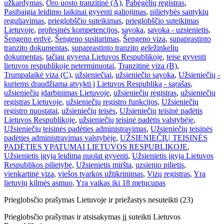
užkardymas
,
Oro uosto tranzitinė (A)
,
Pabėgėlių registras
,
Pasibaigia leidimo laikinai gyventi galiojimas
,
pilietybės santykių
reguliavimas
,
prieglobščio suteikimas
,
prieglobščio suteikimas
Lietuvoje
,
profesinės kompetencijos
,
sąvoka
,
savoka - uzsienietis
,
Šengeno erdvė
,
Šengeno susitarimas
,
Šengeno viza
,
supaprastinto
tranzito dokumentas
,
supaprastinto tranzito geležinkeliu
dokumentas
,
tačiau gyvena Lietuvos Respublikoje
,
teise gyventi
lietuvos respublikoje neterminuotai
,
Tranzitinė viza (B)
,
Trumpalaikė viza (C)
,
užsieniečiai
,
užsieniečio sąvoka
,
Užsieniečių -
kuriems draudžiama atvykti į Lietuvos Respubliką - sąrašas
,
užsieniečių įdarbinimas Lietuvoje
,
užsieniečių registras
,
užsieniečių
registras Lietuvoje
,
užsieniečių registro funkcijos
,
Užsieniečių
registro nuostatai
,
užsieniečių teisės
,
Užsieniečių teisinė padėtis
Lietuvos Respublikoje
,
užsieniečių teisinė padėtis valstybėje
,
Užsieniečių teisinės padėties administravimas
,
Užsieniečių teisinės
padėties administravimas valstybėje
,
UŽSIENIEČIŲ TEISINĖS
PADĖTIES YPATUMAI LIETUVOS RESPUBLIKOJE
,
Užsienietis įgyja leidimą nuolat gyventi
,
Užsienietis įgyja Lietuvos
Respublikos pilietybę
,
Užsienietis miršta
,
uzsienio pilietis
,
vienkartinė viza
,
viešos tvarkos užtikrinimas
,
Vizų registras
,
Yra
lietuvių kilmės asmuo
,
Yra vaikas iki 18 metų
cupas
Prieglobsčio prašymas Lietuvoje ir priežastys nesuteikti (23)
Prieglobsčio prašymas ir atsisakymas jį suteikti Lietuvos