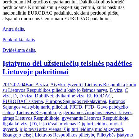
perduodami Migracijos departamentui. Daktiloskopijos kortelė
perduodama Kriminalistinių ekspertizių centrui, kuris paskirtas
nacionaliniu EURODAC padaliniu, siekiant perduoti pirštų
atspaudų duomenis Centriniam EURODAC padaliniui.
Antra dalis
.
Penkiolikta dalis
.
Dvidešimta dalis
.
Įstatymo dėl užsieniečių teisinės padėties
Lietuvoje pakeitimai
2015-02-04
Bans
A viza
,
Atvyko gyventi į Lietuvos Respubliką kartu
su Lietuvos Respublikos piliečiu kaip jo šeimos narys
,
B viza
,
C
viza
,
D
,
D viza
,
DubliNet
,
dvikartinė viza
,
EURODAC
,
EURODAC sistema
,
Europos Sąjungos reikalavimai
,
Europos
Sąjungos valstybių narių piliečiai
,
FRTD
,
FTD
,
Gavo pabėgėlio
statusą Lietuvos Respublikoje
,
gerbiamos žmogaus teisės ir laisvės
,
gimęs Lietuvos Respublikoje
,
gyvenantis Lietuvos Respublikoje
,
Ilgalaikė viza (D)
,
ir jo tėvai ar vienas iš jų turi leidimą nuolat
gyventi
,
ir jo tėvai arba vienas iš jų turi leidimą nuolat gyventi
,
Išsaugojo teisę į Lietuvos Respublikos pilietybę Pilietybės įstatymo