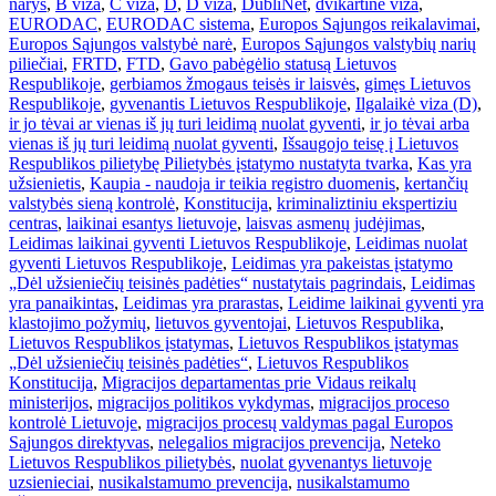
narys
,
B viza
,
C viza
,
D
,
D viza
,
DubliNet
,
dvikartinė viza
,
EURODAC
,
EURODAC sistema
,
Europos Sąjungos reikalavimai
,
Europos Sąjungos valstybė narė
,
Europos Sąjungos valstybių narių
piliečiai
,
FRTD
,
FTD
,
Gavo pabėgėlio statusą Lietuvos
Respublikoje
,
gerbiamos žmogaus teisės ir laisvės
,
gimęs Lietuvos
Respublikoje
,
gyvenantis Lietuvos Respublikoje
,
Ilgalaikė viza (D)
,
ir jo tėvai ar vienas iš jų turi leidimą nuolat gyventi
,
ir jo tėvai arba
vienas iš jų turi leidimą nuolat gyventi
,
Išsaugojo teisę į Lietuvos
Respublikos pilietybę Pilietybės įstatymo nustatyta tvarka
,
Kas yra
užsienietis
,
Kaupia - naudoja ir teikia registro duomenis
,
kertančių
valstybės sieną kontrolė
,
Konstitucija
,
kriminaliztiniu ekspertiziu
centras
,
laikinai esantys lietuvoje
,
laisvas asmenų judėjimas
,
Leidimas laikinai gyventi Lietuvos Respublikoje
,
Leidimas nuolat
gyventi Lietuvos Respublikoje
,
Leidimas yra pakeistas įstatymo
„Dėl užsieniečių teisinės padėties“ nustatytais pagrindais
,
Leidimas
yra panaikintas
,
Leidimas yra prarastas
,
Leidime laikinai gyventi yra
klastojimo požymių
,
lietuvos gyventojai
,
Lietuvos Respublika
,
Lietuvos Respublikos įstatymas
,
Lietuvos Respublikos įstatymas
„Dėl užsieniečių teisinės padėties“
,
Lietuvos Respublikos
Konstitucija
,
Migracijos departamentas prie Vidaus reikalų
ministerijos
,
migracijos politikos vykdymas
,
migracijos proceso
kontrolė Lietuvoje
,
migracijos procesų valdymas pagal Europos
Sąjungos direktyvas
,
nelegalios migracijos prevencija
,
Neteko
Lietuvos Respublikos pilietybės
,
nuolat gyvenantys lietuvoje
uzsienieciai
,
nusikalstamumo prevencija
,
nusikalstamumo