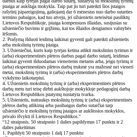
darbus kaip tyrėjas pagal darbo sutartį, sudarytą su mokslinių tyrimų
įstaiga ar aukštąja mokykla. Taip pat jis turi pateikti šios įstaigos
rašytinį įsipareigojimą, galiojantį dar 6 mėnesius nuo darbo sutarties
termino pabaigos, kad tuo atveju, jei užsienietis neteisėtai pasiliktų
Lietuvos Respublikoje, įstaiga kompensuos išlaidas, susijusias su
užsieniečio buvimu ir grįžimu, kai tos išlaidos dengiamos valstybės
lėšomis.
2. Prašymą išduoti leidimą laikinai gyventi gali pateikti užsienietis
arba mokslinių tyrimų įstaiga.
3. Užsieniečiui, kuris kaip tyrėjas ketina atlikti mokslinius tyrimus ir
(arba) eksperimentinės plėtros darbus pagal darbo sutartį, leidimas
laikinai gyventi išduodamas vieneriems metams arba, jeigu tyrimų ir
(arba) eksperimentinės plėtros darbų trukmė yra mažesnė nei vieneri
metai, mokslinių tyrimų ir (arba) eksperimentinės plėtros darbų
vykdymo laikotarpiui.
4. Užsienietis mokslinių tyrimų ir (arba) eksperimentinės plėtros
darbų metu turi teisę dirbti aukštojoje mokykloje pedagoginį darbą
Lietuvos Respublikos įstatymų nustatyta tvarka.
5. Užsienietis, nutraukęs mokslinių tyrimų ir (arba) eksperimentinės
plėtros darbų atlikimą arba pasibaigus darbo sutarčiai tarp
užsieniečio ir mokslinių tyrimų įstaigos ar aukštosios mokyklos,
privalo išvykti iš Lietuvos Respublikos.“
“12 straipsnis. 50 straipsnio 1 dalies papildymas 17 punktu ir 2
dalies pakeitimas
1. Papildyti 50 straipsnio 1 dalį 17 punktu: