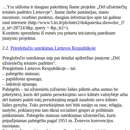
…Yra siūloma ir daugiau pakeitimų šiame projekte „Dėl užsieniečių
teisinės padėties Lietuvoje“, šiame darbe paminėjau, mano
nuomone, svarbius punktus, daugiau informacijos apie tai galima
rasti internete (http://www3.lrs.lt/pls/inter2/dokpaieska.showdoc_l?
p_id=287243&p_query = &p_tr2=).
Komiteto sprendimu iš esmės yra pritarta iniciatorių pateiktam
įstatymo projektui.
2.2.
Prieglobsčio suteikimas Lietuvos Respublikoje
Prieglobsčio suteikimas taip pat detaliai apibrėžtas įstatyme „Dėl
užsieniečių teisinės padėties“.
Prieglobstis Lietuvos Respublikoje – tai:
– pabėgėlio statusas;
– papildoma apsauga;
– laikinoji apsauga.
Pabėgėlis – tai užsienietis (užsienio šalies pilietis arba asmuo be
pilietybės), kuris dėl patirto persekiojimo savo kilmės valstybėje arba
dėl baimės patirti tokį persekiojimą negali naudotis savo kilmės
šalies gynyba. Toks persekiojimas turi būti susijęs su rase, religija,
tautybe, priklausymu tam tikrai socialinei grupei ar politiniais
įsitikinimais. Pabėgėlio statusas suteikiamas užsieniečiui, kuris
pripažįstamas pabėgėliu pagal 1951 m. Ženevos konvencijos
nuostatas.