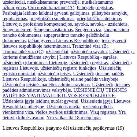
uzsienieciai
,
nusikalstamumo prevencija
,
nusikalstamumo
užkardymas
,
Oro uosto tranzitinė (A)
,
Pabėgėlių registras
,
Pasibaigia leidimo laikinai gyventi galiojimas
,
pilietybės santykių
reguliavimas
,
prieglobščio suteikimas
,
prieglobščio suteikimas
Lietuvoje
,
profesinės kompetencijos
,
sąvoka
,
savoka - uzsienietis
,
Šengeno erdvė
,
Šengeno susitarimas
,
Šengeno viza
,
supaprastinto
tranzito dokumentas
,
supaprastinto tranzito geležinkeliu
dokumentas
,
tačiau gyvena Lietuvos Respublikoje
,
teise gyventi
lietuvos respublikoje neterminuotai
,
Tranzitinė viza (B)
,
Trumpalaikė viza (C)
,
užsieniečiai
,
užsieniečio sąvoka
,
Užsieniečių -
kuriems draudžiama atvykti į Lietuvos Respubliką - sąrašas
,
užsieniečių įdarbinimas Lietuvoje
,
užsieniečių registras
,
užsieniečių
registras Lietuvoje
,
užsieniečių registro funkcijos
,
Užsieniečių
registro nuostatai
,
užsieniečių teisės
,
Užsieniečių teisinė padėtis
Lietuvos Respublikoje
,
užsieniečių teisinė padėtis valstybėje
,
Užsieniečių teisinės padėties administravimas
,
Užsieniečių teisinės
padėties administravimas valstybėje
,
UŽSIENIEČIŲ TEISINĖS
PADĖTIES YPATUMAI LIETUVOS RESPUBLIKOJE
,
Užsienietis įgyja leidimą nuolat gyventi
,
Užsienietis įgyja Lietuvos
Respublikos pilietybę
,
Užsienietis miršta
,
uzsienio pilietis
,
vienkartinė viza
,
viešos tvarkos užtikrinimas
,
Vizų registras
,
Yra
lietuvių kilmės asmuo
,
Yra vaikas iki 18 metų
cupas
Lietuvos Respublikos įstatymo dėl užsieniečių papildymas (19)