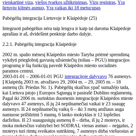
vienkartinė viza
,
viešos tvarkos užtikrinimas
,
Vizų registras
,
Yra
lietuvių kilmės asmuo
,
Yra vaikas iki 18 metų
cupas
Pabėgėlių integracija Lietuvoje ir Klaipėdoje (25)
Integruoti pabėgėlius nėra taip lengva ir kaip tai daroma Klaipėdoje
aprašiau ir aš, dvidešimt penktoje darbo dalyje.
2.2.1. Pabėgėlių integracija Klaipėdoje
2002 m. spalio mėnesį Klaipėdos miesto Taryba priėmė sprendimą
vykdyti prieglobstį gavusių užsieniečių (toliau – PGU) integracijos
programą ir šią funkciją pavedė Klaipėdos miesto socialinės
paramos centrui.
2003-01-01 – 2006-01-01 PGU
integracijoje dalyvavo
76 asmenys.
Į Klaipėdą 2003 m. atvažiavo 29, 2004 m. – 29, 2005 m. – 18
asmenų (žr. Priedas Nr. 1). Pabėgėlių skaičius ypač sumažėjo tada,
kai Lietuva įstojo į Europos Sąjungą ir pasirašė Dublino reglamentą.
Pagal iki 2006 m. surinktus duomenis integracijoje Klaipėdos mieste
dalyvavo 47 asmenys, iš jų 24 nepilnamečiai vaikai ir 23 suaugę
asmenys. Iš 24 nepilnamečių vaikų 6 – iki 3 metų amžiaus auga
namuose prižiūrimi 5 mamų, 6 lanko mokyklas ir 12 lopšelius
darželius. Iš 23 suaugusiųjų asmenų 8 – dirba, iš jų 2 moterys, ir
moka mokesčius valstybei bei SODRAI, vienas asmuo – neįgalus, 2
moterys turi rimtų sveikatos sutrikimų, 7 asmenys dirba viešuosius ar