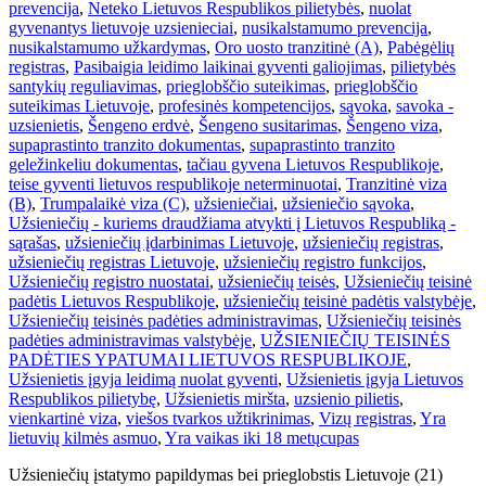
prevencija
,
Neteko Lietuvos Respublikos pilietybės
,
nuolat
gyvenantys lietuvoje uzsienieciai
,
nusikalstamumo prevencija
,
nusikalstamumo užkardymas
,
Oro uosto tranzitinė (A)
,
Pabėgėlių
registras
,
Pasibaigia leidimo laikinai gyventi galiojimas
,
pilietybės
santykių reguliavimas
,
prieglobščio suteikimas
,
prieglobščio
suteikimas Lietuvoje
,
profesinės kompetencijos
,
sąvoka
,
savoka -
uzsienietis
,
Šengeno erdvė
,
Šengeno susitarimas
,
Šengeno viza
,
supaprastinto tranzito dokumentas
,
supaprastinto tranzito
geležinkeliu dokumentas
,
tačiau gyvena Lietuvos Respublikoje
,
teise gyventi lietuvos respublikoje neterminuotai
,
Tranzitinė viza
(B)
,
Trumpalaikė viza (C)
,
užsieniečiai
,
užsieniečio sąvoka
,
Užsieniečių - kuriems draudžiama atvykti į Lietuvos Respubliką -
sąrašas
,
užsieniečių įdarbinimas Lietuvoje
,
užsieniečių registras
,
užsieniečių registras Lietuvoje
,
užsieniečių registro funkcijos
,
Užsieniečių registro nuostatai
,
užsieniečių teisės
,
Užsieniečių teisinė
padėtis Lietuvos Respublikoje
,
užsieniečių teisinė padėtis valstybėje
,
Užsieniečių teisinės padėties administravimas
,
Užsieniečių teisinės
padėties administravimas valstybėje
,
UŽSIENIEČIŲ TEISINĖS
PADĖTIES YPATUMAI LIETUVOS RESPUBLIKOJE
,
Užsienietis įgyja leidimą nuolat gyventi
,
Užsienietis įgyja Lietuvos
Respublikos pilietybę
,
Užsienietis miršta
,
uzsienio pilietis
,
vienkartinė viza
,
viešos tvarkos užtikrinimas
,
Vizų registras
,
Yra
lietuvių kilmės asmuo
,
Yra vaikas iki 18 metų
cupas
Užsieniečių įstatymo papildymas bei prieglobstis Lietuvoje (21)