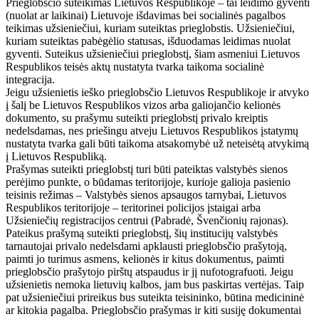
Prieglobsčio suteikimas Lietuvos Respublikoje – tai leidimo gyventi
(nuolat ar laikinai) Lietuvoje išdavimas bei socialinės pagalbos
teikimas užsieniečiui, kuriam suteiktas prieglobstis. Užsieniečiui,
kuriam suteiktas pabėgėlio statusas, išduodamas leidimas nuolat
gyventi. Suteikus užsieniečiui prieglobstį, šiam asmeniui Lietuvos
Respublikos teisės aktų nustatyta tvarka taikoma socialinė
integracija.
Jeigu užsienietis ieško prieglobsčio Lietuvos Respublikoje ir atvyko
į šalį be Lietuvos Respublikos vizos arba galiojančio kelionės
dokumento, su prašymu suteikti prieglobstį privalo kreiptis
nedelsdamas, nes priešingu atveju Lietuvos Respublikos įstatymų
nustatyta tvarka gali būti taikoma atsakomybė už neteisėtą atvykimą
į Lietuvos Respubliką.
Prašymas suteikti prieglobstį turi būti pateiktas valstybės sienos
perėjimo punkte, o būdamas teritorijoje, kurioje galioja pasienio
teisinis režimas – Valstybės sienos apsaugos tarnybai, Lietuvos
Respublikos teritorijoje – teritorinei policijos įstaigai arba
Užsieniečių registracijos centrui (Pabradė, Švenčionių rajonas).
Pateikus prašymą suteikti prieglobstį, šių institucijų valstybės
tarnautojai privalo nedelsdami apklausti prieglobsčio prašytoją,
paimti jo turimus asmens, kelionės ir kitus dokumentus, paimti
prieglobsčio prašytojo pirštų atspaudus ir jį nufotografuoti. Jeigu
užsienietis nemoka lietuvių kalbos, jam bus paskirtas vertėjas. Taip
pat užsieniečiui prireikus bus suteikta teisininko, būtina medicininė
ar kitokia pagalba. Prieglobsčio prašymas ir kiti susiję dokumentai