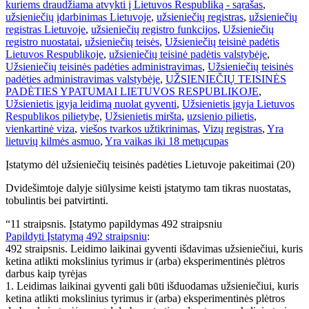
kuriems draudžiama atvykti į Lietuvos Respubliką - sąrašas
,
užsieniečių įdarbinimas Lietuvoje
,
užsieniečių registras
,
užsieniečių
registras Lietuvoje
,
užsieniečių registro funkcijos
,
Užsieniečių
registro nuostatai
,
užsieniečių teisės
,
Užsieniečių teisinė padėtis
Lietuvos Respublikoje
,
užsieniečių teisinė padėtis valstybėje
,
Užsieniečių teisinės padėties administravimas
,
Užsieniečių teisinės
padėties administravimas valstybėje
,
UŽSIENIEČIŲ TEISINĖS
PADĖTIES YPATUMAI LIETUVOS RESPUBLIKOJE
,
Užsienietis įgyja leidimą nuolat gyventi
,
Užsienietis įgyja Lietuvos
Respublikos pilietybę
,
Užsienietis miršta
,
uzsienio pilietis
,
vienkartinė viza
,
viešos tvarkos užtikrinimas
,
Vizų registras
,
Yra
lietuvių kilmės asmuo
,
Yra vaikas iki 18 metų
cupas
Įstatymo dėl užsieniečių teisinės padėties Lietuvoje pakeitimai (20)
Dvidešimtoje dalyje siūlysime keisti įstatymo tam tikras nuostatas,
tobulintis bei patvirtinti.
“11 straipsnis. Įstatymo papildymas 492 straipsniu
Papildyti Įstatymą 492 straipsniu
:
492 straipsnis. Leidimo laikinai gyventi išdavimas užsieniečiui, kuris
ketina atlikti mokslinius tyrimus ir (arba) eksperimentinės plėtros
darbus kaip tyrėjas
1. Leidimas laikinai gyventi gali būti išduodamas užsieniečiui, kuris
ketina atlikti mokslinius tyrimus ir (arba) eksperimentinės plėtros