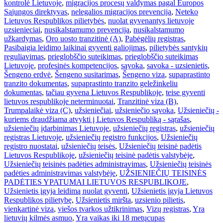
kontrolė Lietuvoje
,
migracijos procesų valdymas pagal Europos
Sąjungos direktyvas
,
nelegalios migracijos prevencija
,
Neteko
Lietuvos Respublikos pilietybės
,
nuolat gyvenantys lietuvoje
uzsienieciai
,
nusikalstamumo prevencija
,
nusikalstamumo
užkardymas
,
Oro uosto tranzitinė (A)
,
Pabėgėlių registras
,
Pasibaigia leidimo laikinai gyventi galiojimas
,
pilietybės santykių
reguliavimas
,
prieglobščio suteikimas
,
prieglobščio suteikimas
Lietuvoje
,
profesinės kompetencijos
,
sąvoka
,
savoka - uzsienietis
,
Šengeno erdvė
,
Šengeno susitarimas
,
Šengeno viza
,
supaprastinto
tranzito dokumentas
,
supaprastinto tranzito geležinkeliu
dokumentas
,
tačiau gyvena Lietuvos Respublikoje
,
teise gyventi
lietuvos respublikoje neterminuotai
,
Tranzitinė viza (B)
,
Trumpalaikė viza (C)
,
užsieniečiai
,
užsieniečio sąvoka
,
Užsieniečių -
kuriems draudžiama atvykti į Lietuvos Respubliką - sąrašas
,
užsieniečių įdarbinimas Lietuvoje
,
užsieniečių registras
,
užsieniečių
registras Lietuvoje
,
užsieniečių registro funkcijos
,
Užsieniečių
registro nuostatai
,
užsieniečių teisės
,
Užsieniečių teisinė padėtis
Lietuvos Respublikoje
,
užsieniečių teisinė padėtis valstybėje
,
Užsieniečių teisinės padėties administravimas
,
Užsieniečių teisinės
padėties administravimas valstybėje
,
UŽSIENIEČIŲ TEISINĖS
PADĖTIES YPATUMAI LIETUVOS RESPUBLIKOJE
,
Užsienietis įgyja leidimą nuolat gyventi
,
Užsienietis įgyja Lietuvos
Respublikos pilietybę
,
Užsienietis miršta
,
uzsienio pilietis
,
vienkartinė viza
,
viešos tvarkos užtikrinimas
,
Vizų registras
,
Yra
lietuvių kilmės asmuo
,
Yra vaikas iki 18 metų
cupas