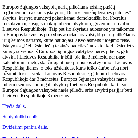
Europos Sąjungos valstybių narių piliečiams teisinę padėtį
reglamentuoja atskiras įstatymo „Dėl užsieniečių teisinės padėties“
skyrius, kur yra numatyti pakankamai demokratiški bei liberalūs
reikalavimai, susiję su tokių piliečių atvykimu, gyvenimu ir darbu
Lietuvos Respublikoje. Taip pat šio skyriaus nuostatos yra taikomos
ir Europos laisvosios prekybos asociacijos valstybių narių piliečiams
ir jų šeimos nariams, kurie naudojasi laisvo asmens judėjimo teise.
Įstatymas „Dėl užsieniečių teisinės padėties“ nustato, kad užsienietis,
kuris yra vienos iš Europos Sąjungos valstybės narės pilietis, gali
atvykti į Lietuvos Respubliką ir būti joje iki 3 mėnesių per pusę
kalendorinių metų, skaičiuojant nuo pirmosios atvykimo į Lietuvos
Respubliką dienos, o toks užsienietis, kuris ieško darbo arba nori
užsiimti teisėta veikla Lietuvos Respublikoje, gali būti Lietuvos
Respublikoje dar 3 mėnesius. Europos Sąjungos valstybės narės
piliečio šeimos nariai gali atvykti į Lietuvos Respubliką kartu su
Europos Sąjungos valstybės narės piliečiu arba atvykti pas jį ir būti
Lietuvos Respublikoje 3 mėnesius.
Trečia dalis
.
Septyniolikta dalis
.
Dvidešimt penkta dalis
.