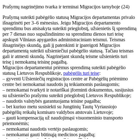
Prašymų nagrinėjimo tvarka ir terminai Migracijos tarnyboje (24)
Prašymą suteikti pabėgėlio statusą Migracijos departamentas privalo
išnagrinėti per 3–6 mėnesius. Jeigu Migracijos departamento
sprendimu bus atsisakyta suteikti prieglobstį, užsienietis šį sprendimą
per 7 dienas nuo supažindinimo su sprendimu dienos turi teisę
apskųsti Vilniaus apygardos administraciniam teismui. Teismas
išnagrinėjęs skundą, gali jį patenkinti ir įpareigoti Migracijos
departamentą suteikti užsieniečiui pabėgėlio statusą. Tačiau teismas
gali ir atmesti skundą. Nagrinėjant skundą teisme užsienietis turi
teisę į nemokamą teisinę pagalbą.
Migracijos departamentui priėmus sprendimą suteikti pabėgėlio
statusą Lietuvos Respublikoje,
pabėgėlis turi teisę
:
– gyventi Užsieniečių registracijos centre ar Pabėgėlių priėmimo
centre bei nemokamai naudotis jų teikiamomis paslaugomis;
– nemokamai tvarkyti ir notariškai įforminti dokumentus, susijusius
su užsieniečio prašymu suteikti prieglobstį Lietuvos Respublikoje;
– naudotis valstybės garantuojama teisine pagalba;
– bet kuriuo metu susisiekti su Jungtinių Tautų Vyriausiojo
pabėgėlių reikalų komisaro valdybos atstovais Lietuvoje;
– gauti kompensaciją už naudojimąsi visuomeninio transporto
priemonėmis;
– nemokamai naudotis vertėjo paslaugomis;
– nemokamai gauti būtinąją medicinos pagalbą;