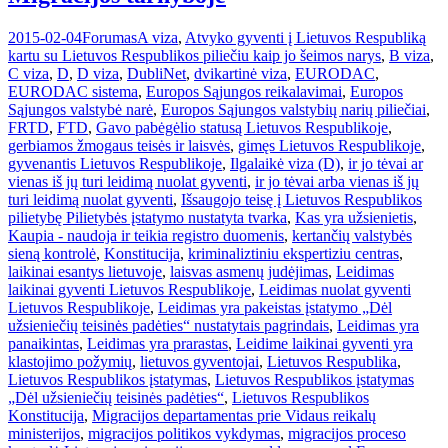
2015-02-04
Forumas
A viza
,
Atvyko gyventi į Lietuvos Respubliką
kartu su Lietuvos Respublikos piliečiu kaip jo šeimos narys
,
B viza
,
C viza
,
D
,
D viza
,
DubliNet
,
dvikartinė viza
,
EURODAC
,
EURODAC sistema
,
Europos Sąjungos reikalavimai
,
Europos
Sąjungos valstybė narė
,
Europos Sąjungos valstybių narių piliečiai
,
FRTD
,
FTD
,
Gavo pabėgėlio statusą Lietuvos Respublikoje
,
gerbiamos žmogaus teisės ir laisvės
,
gimęs Lietuvos Respublikoje
,
gyvenantis Lietuvos Respublikoje
,
Ilgalaikė viza (D)
,
ir jo tėvai ar
vienas iš jų turi leidimą nuolat gyventi
,
ir jo tėvai arba vienas iš jų
turi leidimą nuolat gyventi
,
Išsaugojo teisę į Lietuvos Respublikos
pilietybę Pilietybės įstatymo nustatyta tvarka
,
Kas yra užsienietis
,
Kaupia - naudoja ir teikia registro duomenis
,
kertančių valstybės
sieną kontrolė
,
Konstitucija
,
kriminaliztiniu ekspertiziu centras
,
laikinai esantys lietuvoje
,
laisvas asmenų judėjimas
,
Leidimas
laikinai gyventi Lietuvos Respublikoje
,
Leidimas nuolat gyventi
Lietuvos Respublikoje
,
Leidimas yra pakeistas įstatymo „Dėl
užsieniečių teisinės padėties“ nustatytais pagrindais
,
Leidimas yra
panaikintas
,
Leidimas yra prarastas
,
Leidime laikinai gyventi yra
klastojimo požymių
,
lietuvos gyventojai
,
Lietuvos Respublika
,
Lietuvos Respublikos įstatymas
,
Lietuvos Respublikos įstatymas
„Dėl užsieniečių teisinės padėties“
,
Lietuvos Respublikos
Konstitucija
,
Migracijos departamentas prie Vidaus reikalų
ministerijos
,
migracijos politikos vykdymas
,
migracijos proceso