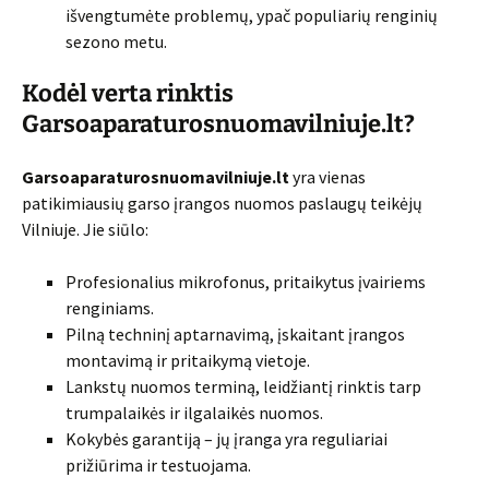
išvengtumėte problemų, ypač populiarių renginių
sezono metu.
Kodėl verta rinktis
Garsoaparaturosnuomavilniuje.lt
?
Garsoaparaturosnuomavilniuje.lt
yra vienas
patikimiausių garso įrangos nuomos paslaugų teikėjų
Vilniuje. Jie siūlo:
Profesionalius mikrofonus, pritaikytus įvairiems
renginiams.
Pilną techninį aptarnavimą, įskaitant įrangos
montavimą ir pritaikymą vietoje.
Lankstų nuomos terminą, leidžiantį rinktis tarp
trumpalaikės ir ilgalaikės nuomos.
Kokybės garantiją – jų įranga yra reguliariai
prižiūrima ir testuojama.