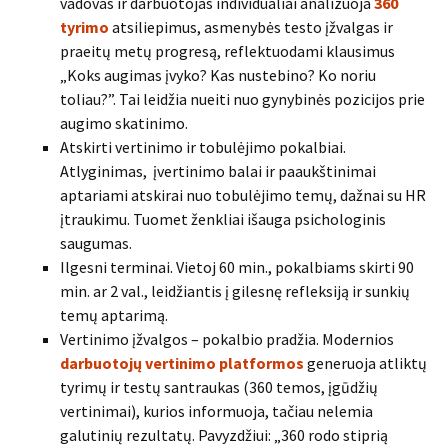
vadovas ir darbuotojas individualiai analizuoja
360
tyrimo
atsiliepimus, asmenybės testo įžvalgas ir
praeitų metų progresą, reflektuodami klausimus
„Koks augimas įvyko? Kas nustebino? Ko noriu
toliau?”. Tai leidžia nueiti nuo gynybinės pozicijos prie
augimo skatinimo.
Atskirti vertinimo ir tobulėjimo pokalbiai.
Atlyginimas, įvertinimo balai ir paaukštinimai
aptariami atskirai nuo tobulėjimo temų, dažnai su HR
įtraukimu. Tuomet ženkliai išauga psichologinis
saugumas.
Ilgesni terminai. Vietoj 60 min., pokalbiams skirti 90
min. ar 2 val., leidžiantis į gilesnę refleksiją ir sunkių
temų aptarimą.
Vertinimo įžvalgos – pokalbio pradžia. Modernios
darbuotojų vertinimo platformos
generuoja atliktų
tyrimų ir testų santraukas (360 temos, įgūdžių
vertinimai), kurios informuoja, tačiau nelemia
galutinių rezultatų. Pavyzdžiui: „360 rodo stiprią