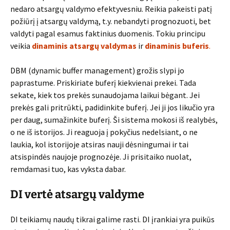
nedaro atsargų valdymo efektyvesniu. Reikia pakeisti patį
požiūrį į atsargų valdymą, t.y. nebandyti prognozuoti, bet
valdyti pagal esamus faktinius duomenis. Tokiu principu
veikia
dinaminis atsargų valdymas
ir
dinaminis buferis
.
DBM (dynamic buffer management) grožis slypi jo
paprastume. Priskiriate buferį kiekvienai prekei. Tada
sekate, kiek tos prekės sunaudojama laikui bėgant. Jei
prekės gali pritrūkti, padidinkite buferį. Jei ji jos likučio yra
per daug, sumažinkite buferį. Ši sistema mokosi iš realybės,
o ne iš istorijos. Ji reaguoja į pokyčius nedelsiant, o ne
laukia, kol istorijoje atsiras nauji dėsningumai ir tai
atsispindės naujoje prognozėje. Ji prisitaiko nuolat,
remdamasi tuo, kas vyksta dabar.
DI vertė atsargų valdyme
DI teikiamų naudų tikrai galime rasti. DI įrankiai yra puikūs