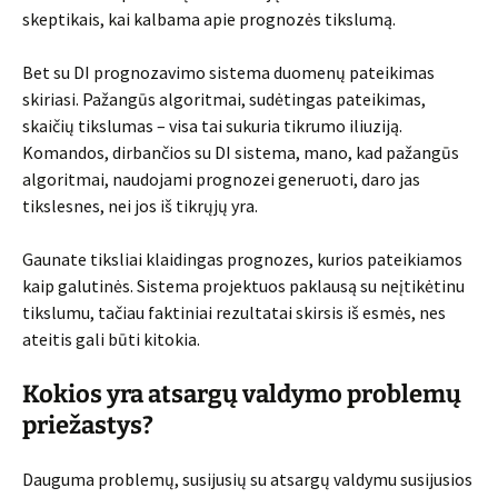
skeptikais, kai kalbama apie prognozės tikslumą.
Bet su DI prognozavimo sistema duomenų pateikimas
skiriasi. Pažangūs algoritmai, sudėtingas pateikimas,
skaičių tikslumas – visa tai sukuria tikrumo iliuziją.
Komandos, dirbančios su DI sistema, mano, kad pažangūs
algoritmai, naudojami prognozei generuoti, daro jas
tikslesnes, nei jos iš tikrųjų yra.
Gaunate tiksliai klaidingas prognozes, kurios pateikiamos
kaip galutinės. Sistema projektuos paklausą su neįtikėtinu
tikslumu, tačiau faktiniai rezultatai skirsis iš esmės, nes
ateitis gali būti kitokia.
Kokios yra atsargų valdymo problemų
priežastys?
Dauguma problemų, susijusių su atsargų valdymu susijusios