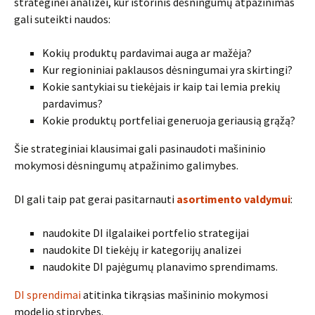
strateginei analizei, kur istorinis dėsningumų atpažinimas
gali suteikti naudos:
Kokių produktų pardavimai auga ar mažėja?
Kur regioniniai paklausos dėsningumai yra skirtingi?
Kokie santykiai su tiekėjais ir kaip tai lemia prekių
pardavimus?
Kokie produktų portfeliai generuoja geriausią grąžą?
Šie strateginiai klausimai gali pasinaudoti mašininio
mokymosi dėsningumų atpažinimo galimybes.
DI gali taip pat gerai pasitarnauti
asortimento valdymui
:
naudokite DI ilgalaikei portfelio strategijai
naudokite DI tiekėjų ir kategorijų analizei
naudokite DI pajėgumų planavimo sprendimams.
DI sprendimai
atitinka tikrąsias mašininio mokymosi
modelio stiprybes.