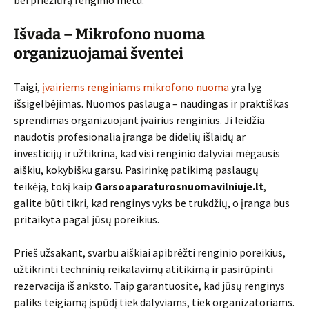
bei priežiūrą renginio metu.
Išvada – Mikrofono nuoma
organizuojamai šventei
Taigi,
įvairiems renginiams mikrofono nuoma
yra lyg
išsigelbėjimas. Nuomos paslauga – naudingas ir praktiškas
sprendimas organizuojant įvairius renginius. Ji leidžia
naudotis profesionalia įranga be didelių išlaidų ar
investicijų ir užtikrina, kad visi renginio dalyviai mėgausis
aiškiu, kokybišku garsu. Pasirinkę patikimą paslaugų
teikėją, tokį kaip
Garsoaparaturosnuomavilniuje.lt
,
galite būti tikri, kad renginys vyks be trukdžių, o įranga bus
pritaikyta pagal jūsų poreikius.
Prieš užsakant, svarbu aiškiai apibrėžti renginio poreikius,
užtikrinti techninių reikalavimų atitikimą ir pasirūpinti
rezervacija iš anksto. Taip garantuosite, kad jūsų renginys
paliks teigiamą įspūdį tiek dalyviams, tiek organizatoriams.