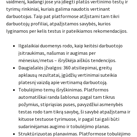
vaidmenį, kadangi jose yra įdiegti platūs vertinimo testų ir
tyrimų rinkiniai, kuriais galima naudotis vertinant
darbuotojus. Taip pat platformose atžįstami tam tikri
darbuotojų profiliai, atpažįstamos savybės, kurios
lyginamos per kelis testus ir pateikiamos rekomendacijos.
Ilgalaikiai duomenys rodo, kaip keitėsi darbuotojo
įsitraukimas, našumas ir augimas per
mėnesius/metus – išryškėja aiškūs tendencijos.
Daugiašalės įžvalgos: 360 atsiliepimai, greitų
apklausų rezultatai, įgūdžių vertinimai suteikia
platesnį vaizdą apie vertinamą darbuotoją.
Tobulėjimo temų išryškinimas. Platformos
automatiškai randa šablonus pagal tam tikrus
požymius, stipriąsias puses, pavyzdžiui asmenybės
testas rodo tam tikrą savybę, ši savybė atpažįstama ir
kituose testuose tyrimuose, ir pagal tai gali būti
sudarinėjamas augimo ir tobulėjimo planas.
Struktūrizuotas planavimas. Platformose tobulėjimo