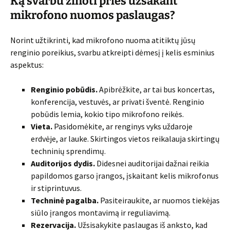
Ką svarbu žinoti prieš užsakant
mikrofono nuomos paslaugas?
Norint užtikrinti, kad mikrofono nuoma atitiktų jūsų
renginio poreikius, svarbu atkreipti dėmesį į kelis esminius
aspektus:
Renginio pobūdis.
Apibrėžkite, ar tai bus koncertas,
konferencija, vestuvės, ar privati šventė. Renginio
pobūdis lemia, kokio tipo mikrofono reikės.
Vieta.
Pasidomėkite, ar renginys vyks uždaroje
erdvėje, ar lauke. Skirtingos vietos reikalauja skirtingų
techninių sprendimų.
Auditorijos dydis.
Didesnei auditorijai dažnai reikia
papildomos garso įrangos, įskaitant kelis mikrofonus
ir stiprintuvus.
Techninė pagalba.
Pasiteiraukite, ar nuomos tiekėjas
siūlo įrangos montavimą ir reguliavimą.
Rezervacija.
Užsisakykite paslaugas iš anksto, kad