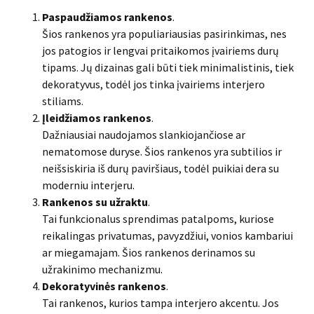
Paspaudžiamos rankenos
.
Šios rankenos yra populiariausias pasirinkimas, nes
jos patogios ir lengvai pritaikomos įvairiems durų
tipams. Jų dizainas gali būti tiek minimalistinis, tiek
dekoratyvus, todėl jos tinka įvairiems interjero
stiliams.
Įleidžiamos rankenos
.
Dažniausiai naudojamos slankiojančiose ar
nematomose duryse. Šios rankenos yra subtilios ir
neišsiskiria iš durų paviršiaus, todėl puikiai dera su
moderniu interjeru.
Rankenos su užraktu
.
Tai funkcionalus sprendimas patalpoms, kuriose
reikalingas privatumas, pavyzdžiui, vonios kambariui
ar miegamajam. Šios rankenos derinamos su
užrakinimo mechanizmu.
Dekoratyvinės rankenos
.
Tai rankenos, kurios tampa interjero akcentu. Jos