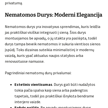
privatumą.
Nematomos Durys: Moderni Elegancija
Nematomos durys yra inovatyvus sprendimas, kuris leidžia
jas praktiškai visiškai integruoti į sieną. Šios durys
montuojamos be apvadų, o jų stakta yra paslėpta, todėl
durys tampa beveik nematomos ir sukuria vientisos sienos
įspūdį. Toks dizainas suteikia minimalistinį ir modernų
vaizdą, kuris ypač aktualus naujos statybos arba
renovuotuose namuose.
Pagrindiniai nematomų durų privalumai:
Estetinis vientisumas
. Durys gali būti nudažytos
tokia pačia spalva kaip siena arba padengtos
tapetais, todėl jos praktiškai išnyksta bendrame
interjero vaizde.
Erdvės pojūtis
. Be apvadų montuojamos durys