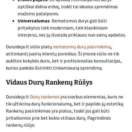
optiškai didina erdvę, todėl tai idealus sprendimas
mažoms patalpoms.
Universalumas
. Nematomos durys gali būti
pritaikytos tiek moderniam, tiek klasikiniam
interjerui, nes jų išvaizda priklauso nuo sienų apdailos.
Duruideja.lt siūlo platų
nematomų durų pasirinkimą
,
atitinkantį įvairių klientų poreikius. Ši įmonė siūlo ne tik
aukštos kokybės duris, bet ir profesionalias konsultacijas,
kurios padeda išsirinkti tinkamiausią sprendimą.
Vidaus Durų Rankenų Rūšys
Duruideja.lt
Durų rankenos
yra svarbus elementas, kuris ne
tik užtikrina durų funkcionalumą, bet ir papildo jų estetiką.
Rankenų pasirinkimas yra platus, todėl jos gali būti
pritaikomos prie bet kokio stiliaus durų. Pagrindinės
rankenų rūšys: