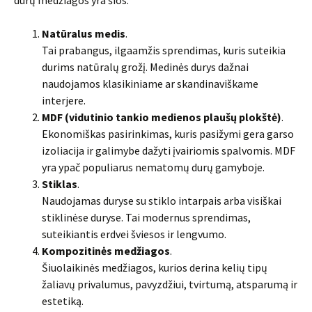
durų medžiagos yra šios:
Natūralus medis
.
Tai prabangus, ilgaamžis sprendimas, kuris suteikia
durims natūralų grožį. Medinės durys dažnai
naudojamos klasikiniame ar skandinaviškame
interjere.
MDF (vidutinio tankio medienos plaušų plokštė)
.
Ekonomiškas pasirinkimas, kuris pasižymi gera garso
izoliacija ir galimybe dažyti įvairiomis spalvomis. MDF
yra ypač populiarus nematomų durų gamyboje.
Stiklas
.
Naudojamas duryse su stiklo intarpais arba visiškai
stiklinėse duryse. Tai modernus sprendimas,
suteikiantis erdvei šviesos ir lengvumo.
Kompozitinės medžiagos
.
Šiuolaikinės medžiagos, kurios derina kelių tipų
žaliavų privalumus, pavyzdžiui, tvirtumą, atsparumą ir
estetiką.