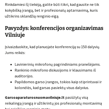
Rinkdamiesi šį tiekėją, galite būti tikri, kad gausite ne tik
kokybišką įrangą, bet ir profesionalų aptarnavimą, kuris
užtikrins sklandžią renginio eigą.
Pavyzdys: konferencijos organizavimas
Vilniuje
Įsivaizduokite, kad planuojate konferenciją su 150 dalyvių.
Jums reikės:
Lavinierinių mikrofonų pagrindiniams pranešėjams.
Rankinio mikrofono diskusijoms ir klausimams iš
auditorijos.
Papildomos garso įrangos, tokios kaip stiprintuvai ir
kolonėlės, kad garsas pasiektų visus dalyvius.
Garsoaparaturosnuomavilniuje.lt
pasiūlytų visą
reikalingą įrangą ir užtikrintų jos profesionalų montavimą