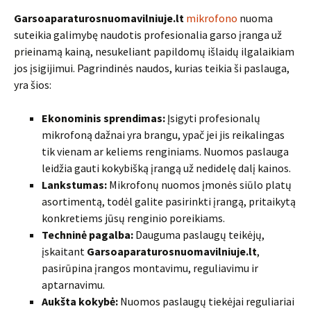
Garsoaparaturosnuomavilniuje.lt
mikrofono
nuoma
suteikia galimybę naudotis profesionalia garso įranga už
prieinamą kainą, nesukeliant papildomų išlaidų ilgalaikiam
jos įsigijimui. Pagrindinės naudos, kurias teikia ši paslauga,
yra šios:
Ekonominis sprendimas:
Įsigyti profesionalų
mikrofoną dažnai yra brangu, ypač jei jis reikalingas
tik vienam ar keliems renginiams. Nuomos paslauga
leidžia gauti kokybišką įrangą už nedidelę dalį kainos.
Lankstumas:
Mikrofonų nuomos įmonės siūlo platų
asortimentą, todėl galite pasirinkti įrangą, pritaikytą
konkretiems jūsų renginio poreikiams.
Techninė pagalba:
Dauguma paslaugų teikėjų,
įskaitant
Garsoaparaturosnuomavilniuje.lt
,
pasirūpina įrangos montavimu, reguliavimu ir
aptarnavimu.
Aukšta kokybė:
Nuomos paslaugų tiekėjai reguliariai