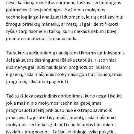
nesuskaičiuojamus kitus duomenų taškus. Technologijos
galimybės išties įspūdingos. Mašininio mokymosi
technologija gali analizuoti duomenis, kurių analizavimui
žmogui prireiktų mėnesių, ar metų. Ji gali identifikuoti
ryšius tarp duomenų taškų, kurių niekada nebūtų buvę
įmanoma analizuoti rankiniu būdu.
Tai sukuria apčiuopiamą naudą tam tikromis aplinkybėmis.
Jei paklausos dėsningumai išlieka stabilūs ir istoriniai
duomenys gali būti naudojami prognozuoti būsimą
elgseną, tada mašininis mokymasis gali būti naudojamas
prognozių tikslumui pagerinti.
Tačiau išlieka pagrindinis apribojimas, kurio negali įveikti
jokia mašininio mokymosi technika: gebėjimas
prognozuoti ateitį priklauso nuo ekstrapoliavimo iš
praeities. T.y. jei ateitis panaši į praeitį, tada mašininio
mokymosi technikos gali būti naudojamos būsimiems
įvykiams prognozuoti. Tačiau jei rinkoje įvyko pokyčių,