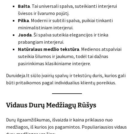
Balta
. Tai universali spalva, suteikianti interjerui
šviesos ir švarumo pojūtį.
Pilka
. Moderni ir subtili spalva, puikiai tinkanti
minimalistiniam interjerui.
Juoda
. Ši spalva suteikia elegancijos ir tinka
prabangiam interjerui.
Natūralaus medžio tekstūra
. Medienos atspalviai
suteikia šilumos ir jaukumo, todėl tai dažnas
pasirinkimas klasikiniame interjere.
Duruideja.lt siūlo įvairių spalvų ir tekstūrų duris, kurios gali
būti pritaikomos pagal individualius klientų poreikius.
Vidaus Durų Medžiagų Rūšys
Durų ilgaamžiškumas, išvaizda ir kaina priklauso nuo
medžiagos, iš kurios jos pagamintos. Populiariausios vidaus