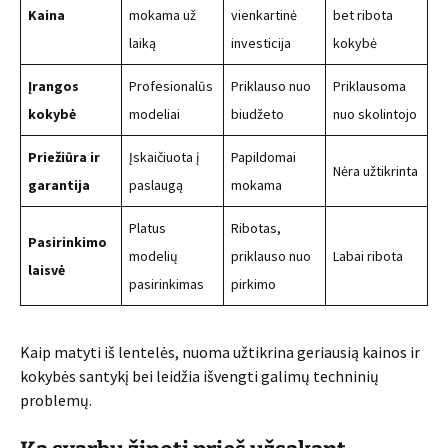
Kaina
mokama už
vienkartinė
bet ribota
laiką
investicija
kokybė
Įrangos
Profesionalūs
Priklauso nuo
Priklausoma
kokybė
modeliai
biudžeto
nuo skolintojo
Priežiūra ir
Įskaičiuota į
Papildomai
Nėra užtikrinta
garantija
paslaugą
mokama
Platus
Ribotas,
Pasirinkimo
modelių
priklauso nuo
Labai ribota
laisvė
pasirinkimas
pirkimo
Kaip matyti iš lentelės, nuoma užtikrina geriausią kainos ir
kokybės santykį bei leidžia išvengti galimų techninių
problemų.