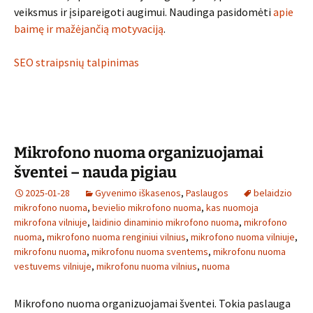
veiksmus ir įsipareigoti augimui. Naudinga pasidomėti
apie
baimę ir mažėjančią motyvaciją
.
SEO straipsnių talpinimas
Mikrofono nuoma organizuojamai
šventei – nauda pigiau
2025-01-28
Gyvenimo iškasenos
,
Paslaugos
belaidzio
mikrofono nuoma
,
bevielio mikrofono nuoma
,
kas nuomoja
mikrofona vilniuje
,
laidinio dinaminio mikrofono nuoma
,
mikrofono
nuoma
,
mikrofono nuoma renginiui vilnius
,
mikrofono nuoma vilniuje
,
mikrofonu nuoma
,
mikrofonu nuoma sventems
,
mikrofonu nuoma
vestuvems vilniuje
,
mikrofonu nuoma vilnius
,
nuoma
Mikrofono nuoma organizuojamai šventei. Tokia paslauga