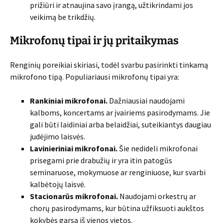
prižiūri ir atnaujina savo įrangą, užtikrindami jos
veikimą be trikdžių.
Mikrofonų tipai ir jų pritaikymas
Renginių poreikiai skiriasi, todėl svarbu pasirinkti tinkamą
mikrofono tipą. Populiariausi mikrofonų tipai yra:
Rankiniai mikrofonai.
Dažniausiai naudojami
kalboms, koncertams ar įvairiems pasirodymams. Jie
gali būti laidiniai arba belaidžiai, suteikiantys daugiau
judėjimo laisvės.
Lavinieriniai mikrofonai.
Šie nedideli mikrofonai
prisegami prie drabužių ir yra itin patogūs
seminaruose, mokymuose ar renginiuose, kur svarbi
kalbėtojų laisvė.
Stacionarūs mikrofonai.
Naudojami orkestrų ar
chorų pasirodymams, kur būtina užfiksuoti aukštos
kokybės garsą iš vienos vietos.