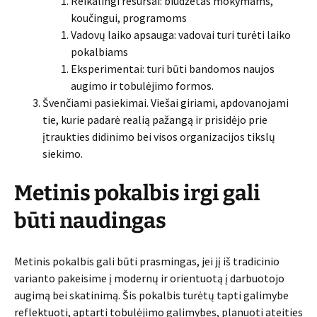
Reikalingi resursai: biudžetas mokymams,
koučingui, programoms
Vadovų laiko apsauga: vadovai turi turėti laiko
pokalbiams
Eksperimentai: turi būti bandomos naujos
augimo ir tobulėjimo formos.
Švenčiami pasiekimai. Viešai giriami, apdovanojami
tie, kurie padarė realią pažangą ir prisidėjo prie
įtraukties didinimo bei visos organizacijos tikslų
siekimo.
Metinis pokalbis irgi gali
būti naudingas
Metinis pokalbis gali būti prasmingas, jei jį iš tradicinio
varianto pakeisime į modernų ir orientuotą į darbuotojo
augimą bei skatinimą. Šis pokalbis turėtų tapti galimybe
reflektuoti, aptarti tobulėjimo galimybes, planuoti ateities