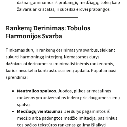
dažnai gaminamos iš prabangių medžiagų, tokių kaip
žalvaris ar kristalas, ir suteikia erdvei prabangos.
Rankenų Derinimas: Tobulos
Harmonijos Svarba
Tinkamas durų ir rankenų derinimas yra svarbus, siekiant
sukurti harmoningą interjerą. Nematomos durys
dažniausiai derinamos su minimalistinėmis rankenomis,
kurios nesukelia kontrasto su sienų apdaila. Populiariausi
sprendimai:
Neutralios spalvos
. Juodos, pilkos ar metalinės
rankenos yra universalios ir dera prie daugumos sienų
spalvų.
Medžiagų vientisumas
. Jei durys pagamintos iš
medžio arba padengtos medžio imitacija, pasirinkus
tos pačios tekstūros rankenas galima išlaikyti