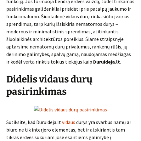
funkciją. Jos formuoja bendrą erdvės vaizdą, todėl tinkamas
pasirinkimas gali ženkliai prisidėti prie patalpų jaukumo ir
funkcionalumo. Šiuolaikinė vidaus durų rinka siūlo įvairius
sprendimus, tarp kurių išsiskiria nematomos durys –
modernus ir minimalistinis sprendimas, atitinkantis
šiuolaikinės architektūros poreikius. Šiame straipsnyje
aptarsime nematomų durų privalumus, rankenų rūšis, jų
derinimo galimybes, spalvų gamą, naudojamas medžiagas
ir kodėl verta rinktis tokius tiekėjus kaip
Duruideja.lt
.
Didelis vidaus durų
pasirinkimas
Sutiksite, kad Duruideja.lt
vidaus
durys yra svarbus namų ar
biuro ne tik interjero elementas, bet ir atskiriantis tam
tikras erdves sukuriam jose esantiems galimybę į