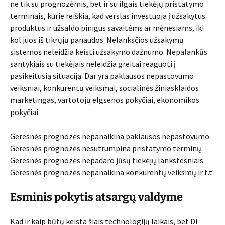
ne tik su prognozėmis, bet ir su ilgais tiekėjų pristatymo
terminais, kurie reiškia, kad verslas investuoja į užsakytus
produktus ir užsaldo pinigus savaitėms ar mėnesiams, iki
kol juos iš tikrųjų panaudos. Nelanksčios užsakymų
sistemos neleidžia keisti užsakymo dažnumo. Nepalankūs
santykiais su tiekėjais neleidžia greitai reaguoti į
pasikeitusią situaciją. Dar yra paklausos nepastovumo
veiksniai, konkurentų veiksmai, socialinės žiniasklaidos
marketingas, vartotojų elgsenos pokyčiai, ekonomikos
pokyčiai.
Geresnės prognozės nepanaikina paklausos nepastovumo.
Geresnės prognozės nesutrumpina pristatymo terminų.
Geresnės prognozės nepadaro jūsų tiekėjų lankstesniais.
Geresnės prognozės nepanaikina konkurentų veiksmų ir t.t.
Esminis pokytis atsargų valdyme
Kad ir kaip būtų keista šiais technologijų laikais, bet DI