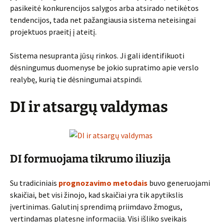
pasikeitė konkurencijos salygos arba atsirado netikėtos
tendencijos, tada net pažangiausia sistema neteisingai
projektuos praeitį į ateitį.
Sistema nesupranta jūsų rinkos. Ji gali identifikuoti
dėsningumus duomenyse be jokio supratimo apie verslo
realybę, kurią tie dėsningumai atspindi.
DI ir atsargų valdymas
DI formuojama tikrumo iliuzija
Su tradiciniais
prognozavimo metodais
buvo generuojami
skaičiai, bet visi žinojo, kad skaičiai yra tik apytikslis
įvertinimas. Galutinį sprendimą priimdavo žmogus,
vertindamas platesnę informaciją. Visi išliko sveikais