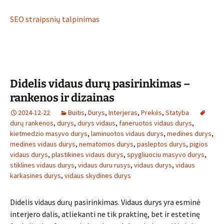
SEO straipsnių talpinimas
Didelis vidaus durų pasirinkimas –
rankenos ir dizainas
2024-12-22
Buitis
,
Durys
,
Interjeras
,
Prekės
,
Statyba
durų rankenos
,
durys
,
durys vidaus
,
faneruotos vidaus durys
,
kietmedzio masyvo durys
,
laminuotos vidaus durys
,
medines durys
,
medines vidaus durys
,
nematomos durys
,
pasleptos durys
,
pigios
vidaus durys
,
plastikines vidaus durys
,
spygliuociu masyvo durys
,
stiklines vidaus durys
,
vidaus duru rusys
,
vidaus durys
,
vidaus
karkasines durys
,
vidaus skydines durys
Didelis vidaus durų pasirinkimas. Vidaus durys yra esminė
interjero dalis, atliekanti ne tik praktinę, bet ir estetinę