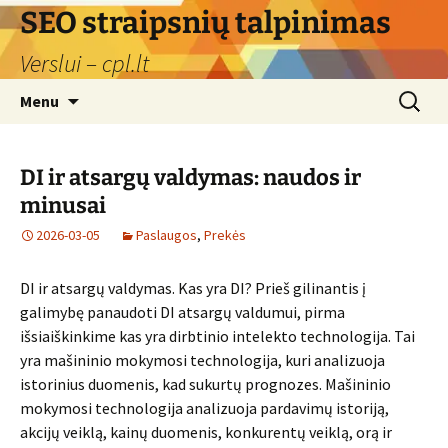
Skip
SEO straipsnių talpinimas
to
Verslui – cpl.lt
content
Search
Menu
for:
DI ir atsargų valdymas: naudos ir
minusai
2026-03-05
Paslaugos
,
Prekės
DI ir atsargų valdymas. Kas yra DI? Prieš gilinantis į
galimybę panaudoti DI atsargų valdumui, pirma
išsiaiškinkime kas yra dirbtinio intelekto technologija. Tai
yra mašininio mokymosi technologija, kuri analizuoja
istorinius duomenis, kad sukurtų prognozes. Mašininio
mokymosi technologija analizuoja pardavimų istoriją,
akcijų veiklą, kainų duomenis, konkurentų veiklą, orą ir