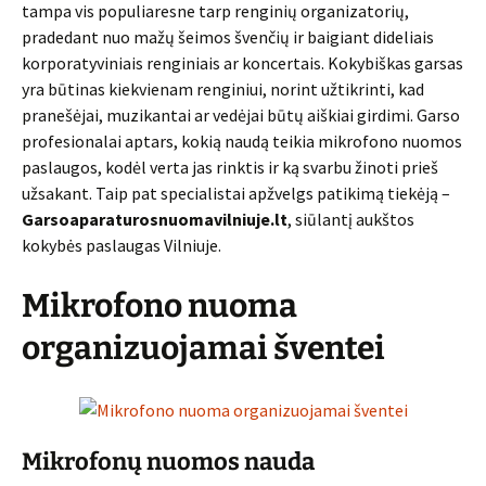
tampa vis populiaresne tarp renginių organizatorių,
pradedant nuo mažų šeimos švenčių ir baigiant dideliais
korporatyviniais renginiais ar koncertais. Kokybiškas garsas
yra būtinas kiekvienam renginiui, norint užtikrinti, kad
pranešėjai, muzikantai ar vedėjai būtų aiškiai girdimi. Garso
profesionalai aptars, kokią naudą teikia mikrofono nuomos
paslaugos, kodėl verta jas rinktis ir ką svarbu žinoti prieš
užsakant. Taip pat specialistai apžvelgs patikimą tiekėją –
Garsoaparaturosnuomavilniuje.lt
, siūlantį aukštos
kokybės paslaugas Vilniuje.
Mikrofono nuoma
organizuojamai šventei
Mikrofonų nuomos nauda