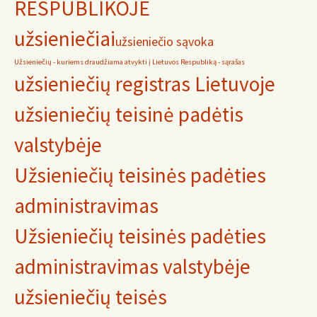
RESPUBLIKOJE
užsieniečiai
užsieniečio sąvoka
Užsieniečių - kuriems draudžiama atvykti į Lietuvos Respubliką - sąrašas
užsieniečių registras Lietuvoje
užsieniečių teisinė padėtis
valstybėje
Užsieniečių teisinės padėties
administravimas
Užsieniečių teisinės padėties
administravimas valstybėje
užsieniečių teisės