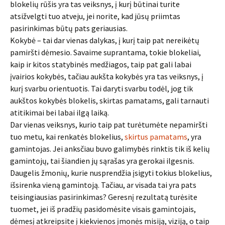
blokelių rūšis yra tas veiksnys, į kurį būtinai turite
atsižvelgti tuo atveju, jei norite, kad jūsų priimtas
pasirinkimas būtų pats geriausias.
Kokybė – tai dar vienas dalykas, į kurį taip pat nereikėtų
pamiršti dėmesio. Savaime suprantama, tokie blokeliai,
kaip ir kitos statybinės medžiagos, taip pat gali labai
įvairios kokybės, tačiau aukšta kokybės yra tas veiksnys, į
kurį svarbu orientuotis. Tai daryti svarbu todėl, jog tik
aukštos kokybės blokelis, skirtas pamatams, gali tarnauti
atitikimai bei labai ilgą laiką.
Dar vienas veiksnys, kurio taip pat turėtumėte nepamiršti
tuo metu, kai renkatės blokelius,
skirtus pamatams
, yra
gamintojas. Jei anksčiau buvo galimybės rinktis tik iš kelių
gamintojų, tai šiandien jų sąrašas yra gerokai ilgesnis.
Daugelis žmonių, kurie nusprendžia įsigyti tokius blokelius,
išsirenka vieną gamintoją. Tačiau, ar visada tai yra pats
teisingiausias pasirinkimas? Geresnį rezultatą turėsite
tuomet, jei iš pradžių pasidomėsite visais gamintojais,
dėmesį atkreipsite į kiekvienos įmonės misiją, viziją, o taip