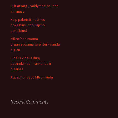
DI ir atsargų valdymas: naudos
ir minusai
Kaip pakeisti metinius
pokalbius į tobulėjimo
pokalbius?
Mikrofono nuoma
organizuojamai šventei – nauda
pigiau
Didelis vidaus durų
pasirinkimas – rankenos ir
dizainas
Aquaphor S800 filtrų nauda
Recent Comments