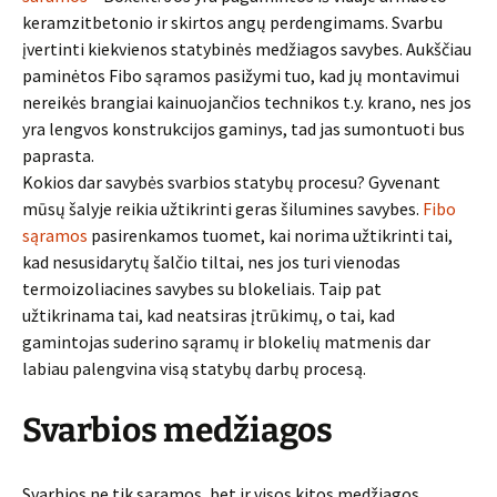
keramzitbetonio ir skirtos angų perdengimams. Svarbu
įvertinti kiekvienos statybinės medžiagos savybes. Aukščiau
paminėtos Fibo sąramos pasižymi tuo, kad jų montavimui
nereikės brangiai kainuojančios technikos t.y. krano, nes jos
yra lengvos konstrukcijos gaminys, tad jas sumontuoti bus
paprasta.
Kokios dar savybės svarbios statybų procesu? Gyvenant
mūsų šalyje reikia užtikrinti geras šilumines savybes.
Fibo
sąramos
pasirenkamos tuomet, kai norima užtikrinti tai,
kad nesusidarytų šalčio tiltai, nes jos turi vienodas
termoizoliacines savybes su blokeliais. Taip pat
užtikrinama tai, kad neatsiras įtrūkimų, o tai, kad
gamintojas suderino sąramų ir blokelių matmenis dar
labiau palengvina visą statybų darbų procesą.
Svarbios medžiagos
Svarbios ne tik sąramos, bet ir visos kitos medžiagos.