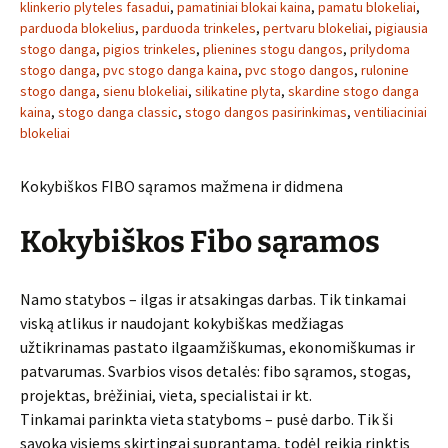
klinkerio plyteles fasadui
,
pamatiniai blokai kaina
,
pamatu blokeliai
,
parduoda blokelius
,
parduoda trinkeles
,
pertvaru blokeliai
,
pigiausia
stogo danga
,
pigios trinkeles
,
plienines stogu dangos
,
prilydoma
stogo danga
,
pvc stogo danga kaina
,
pvc stogo dangos
,
rulonine
stogo danga
,
sienu blokeliai
,
silikatine plyta
,
skardine stogo danga
kaina
,
stogo danga classic
,
stogo dangos pasirinkimas
,
ventiliaciniai
blokeliai
Kokybiškos FIBO sąramos mažmena ir didmena
Kokybiškos Fibo sąramos
Namo statybos – ilgas ir atsakingas darbas. Tik tinkamai
viską atlikus ir naudojant kokybiškas medžiagas
užtikrinamas pastato ilgaamžiškumas, ekonomiškumas ir
patvarumas. Svarbios visos detalės: fibo sąramos, stogas,
projektas, brėžiniai, vieta, specialistai ir kt.
Tinkamai parinkta vieta statyboms – pusė darbo. Tik ši
sąvoka visiems skirtingai suprantama, todėl reikia rinktis