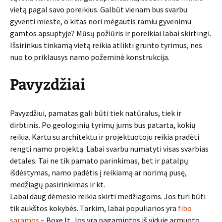
vietą pagal savo poreikius. Galbūt vienam bus svarbu
gyventi mieste, o kitas nori mėgautis ramiu gyvenimu
gamtos apsuptyje? Mūsų požiūris ir poreikiai labai skirtingi.
Išsirinkus tinkamą vietą reikia atlikti grunto tyrimus, nes
nuo to priklausys namo požeminė konstrukcija.
Pavyzdžiai
Pavyzdžiui, pamatas gali būti tiek natūralus, tiek ir
dirbtinis. Po geologinių tyrimų jums bus patarta, kokių
reikia. Kartu su architektu ir projektuotoju reikia pradėti
rengti namo projektą. Labai svarbu numatyti visas svarbias
detales. Tai ne tik pamato parinkimas, bet ir patalpų
išdėstymas, namo padėtis į reikiamą ar norimą pusę,
medžiagų pasirinkimas ir kt.
Labai daug dėmesio reikia skirti medžiagoms. Jos turi būti
tik aukštos kokybės. Tarkim, labai populiarios yra
fibo
saramos
– Boxe.lt. Jos yra pagamintos iš viduje armuoto