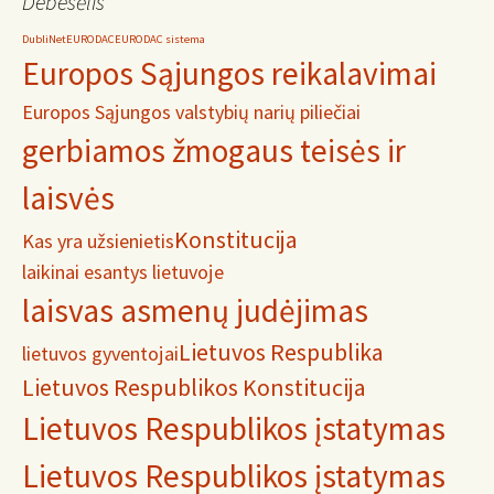
Debesėlis
DubliNet
EURODAC
EURODAC sistema
Europos Sąjungos reikalavimai
Europos Sąjungos valstybių narių piliečiai
gerbiamos žmogaus teisės ir
laisvės
Konstitucija
Kas yra užsienietis
laikinai esantys lietuvoje
laisvas asmenų judėjimas
Lietuvos Respublika
lietuvos gyventojai
Lietuvos Respublikos Konstitucija
Lietuvos Respublikos įstatymas
Lietuvos Respublikos įstatymas