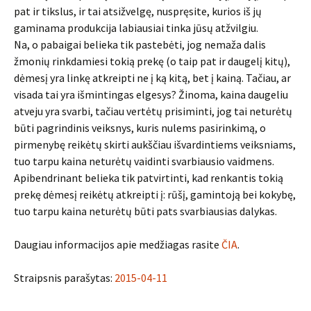
pat ir tikslus, ir tai atsižvelgę, nuspręsite, kurios iš jų
gaminama produkcija labiausiai tinka jūsų atžvilgiu.
Na, o pabaigai belieka tik pastebėti, jog nemaža dalis
žmonių rinkdamiesi tokią prekę (o taip pat ir daugelį kitų),
dėmesį yra linkę atkreipti ne į ką kitą, bet į kainą. Tačiau, ar
visada tai yra išmintingas elgesys? Žinoma, kaina daugeliu
atveju yra svarbi, tačiau vertėtų prisiminti, jog tai neturėtų
būti pagrindinis veiksnys, kuris nulems pasirinkimą, o
pirmenybę reikėtų skirti aukščiau išvardintiems veiksniams,
tuo tarpu kaina neturėtų vaidinti svarbiausio vaidmens.
Apibendrinant belieka tik patvirtinti, kad renkantis tokią
prekę dėmesį reikėtų atkreipti į: rūšį, gamintoją bei kokybę,
tuo tarpu kaina neturėtų būti pats svarbiausias dalykas.
Daugiau informacijos apie medžiagas rasite
ČIA
.
Straipsnis parašytas:
2015-04-11