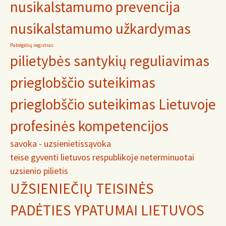
nusikalstamumo prevencija
nusikalstamumo užkardymas
Pabėgėlių registras
pilietybės santykių reguliavimas
prieglobščio suteikimas
prieglobščio suteikimas Lietuvoje
profesinės kompetencijos
savoka - uzsienietis
sąvoka
teise gyventi lietuvos respublikoje neterminuotai
uzsienio pilietis
UŽSIENIEČIŲ TEISINĖS
PADĖTIES YPATUMAI LIETUVOS