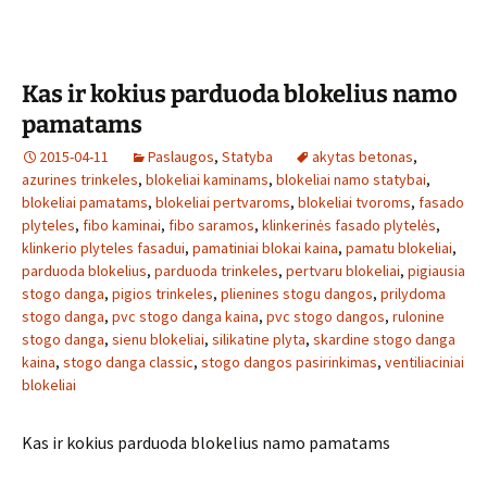
Kas ir kokius parduoda blokelius namo
pamatams
2015-04-11
Paslaugos
,
Statyba
akytas betonas
,
azurines trinkeles
,
blokeliai kaminams
,
blokeliai namo statybai
,
blokeliai pamatams
,
blokeliai pertvaroms
,
blokeliai tvoroms
,
fasado
plyteles
,
fibo kaminai
,
fibo saramos
,
klinkerinės fasado plytelės
,
klinkerio plyteles fasadui
,
pamatiniai blokai kaina
,
pamatu blokeliai
,
parduoda blokelius
,
parduoda trinkeles
,
pertvaru blokeliai
,
pigiausia
stogo danga
,
pigios trinkeles
,
plienines stogu dangos
,
prilydoma
stogo danga
,
pvc stogo danga kaina
,
pvc stogo dangos
,
rulonine
stogo danga
,
sienu blokeliai
,
silikatine plyta
,
skardine stogo danga
kaina
,
stogo danga classic
,
stogo dangos pasirinkimas
,
ventiliaciniai
blokeliai
Kas ir kokius parduoda blokelius namo pamatams