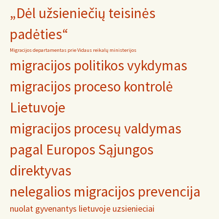
„Dėl užsieniečių teisinės
padėties“
Migracijos departamentas prie Vidaus reikalų ministerijos
migracijos politikos vykdymas
migracijos proceso kontrolė
Lietuvoje
migracijos procesų valdymas
pagal Europos Sąjungos
direktyvas
nelegalios migracijos prevencija
nuolat gyvenantys lietuvoje uzsienieciai