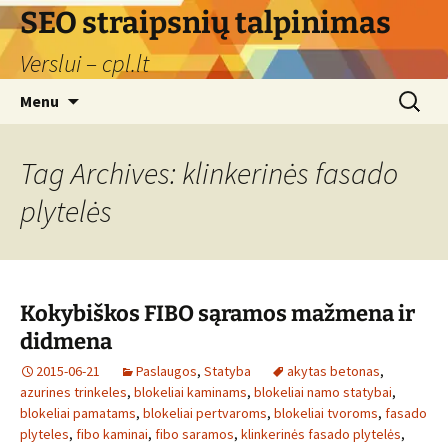
Skip
SEO straipsnių talpinimas
to
Verslui – cpl.lt
content
Search
Menu
for:
Tag Archives: klinkerinės fasado
plytelės
Kokybiškos FIBO sąramos mažmena ir
didmena
2015-06-21
Paslaugos
,
Statyba
akytas betonas
,
azurines trinkeles
,
blokeliai kaminams
,
blokeliai namo statybai
,
blokeliai pamatams
,
blokeliai pertvaroms
,
blokeliai tvoroms
,
fasado
plyteles
,
fibo kaminai
,
fibo saramos
,
klinkerinės fasado plytelės
,