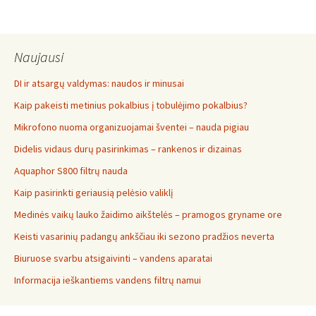
Naujausi
DI ir atsargų valdymas: naudos ir minusai
Kaip pakeisti metinius pokalbius į tobulėjimo pokalbius?
Mikrofono nuoma organizuojamai šventei – nauda pigiau
Didelis vidaus durų pasirinkimas – rankenos ir dizainas
Aquaphor S800 filtrų nauda
Kaip pasirinkti geriausią pelėsio valiklį
Medinės vaikų lauko žaidimo aikštelės – pramogos gryname ore
Keisti vasarinių padangų ankščiau iki sezono pradžios neverta
Biuruose svarbu atsigaivinti – vandens aparatai
Informacija ieškantiems vandens filtrų namui