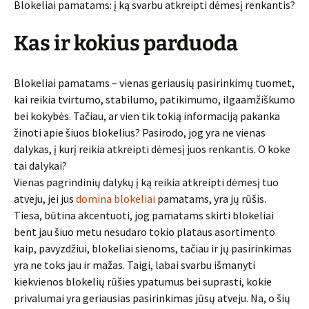
Blokeliai pamatams: į ką svarbu atkreipti dėmesį renkantis?
Kas ir kokius parduoda
Blokeliai pamatams – vienas geriausių pasirinkimų tuomet,
kai reikia tvirtumo, stabilumo, patikimumo, ilgaamžiškumo
bei kokybės. Tačiau, ar vien tik tokią informaciją pakanka
žinoti apie šiuos blokelius? Pasirodo, jog yra ne vienas
dalykas, į kurį reikia atkreipti dėmesį juos renkantis. O koke
tai dalykai?
Vienas pagrindinių dalykų į ką reikia atkreipti dėmesį tuo
atveju, jei jus
domina blokeliai
pamatams, yra jų rūšis.
Tiesa, būtina akcentuoti, jog pamatams skirti blokeliai
bent jau šiuo metu nesudaro tokio plataus asortimento
kaip, pavyzdžiui, blokeliai sienoms, tačiau ir jų pasirinkimas
yra ne toks jau ir mažas. Taigi, labai svarbu išmanyti
kiekvienos blokelių rūšies ypatumus bei suprasti, kokie
privalumai yra geriausias pasirinkimas jūsų atveju. Na, o šių