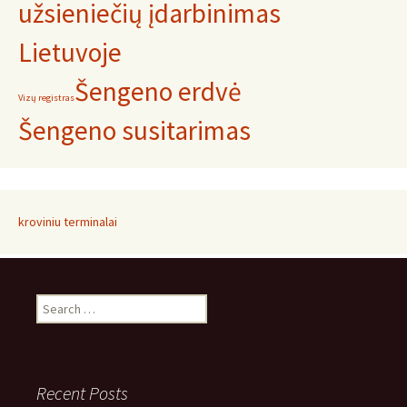
užsieniečių įdarbinimas
Lietuvoje
Šengeno erdvė
Vizų registras
Šengeno susitarimas
kroviniu terminalai
Search
for:
Recent Posts