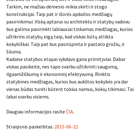
Tarkim, ne mažiau dėmesio reikia skirti ir stogo
konstrukcijai. Taip pat ir išorės apdailos medžiagų
pasirinkimui. Viską aptarus su architektu ir statybų vadovu
bus galima pasirinkti labiausiai tinkamas medžiagas, kurios
užtikrins statybų eigą taip, kad viskas būtų atlikta
kokybiškai. Taip pat bus pasirūpinta ir pastato grožiu, ir
šiluma.
Kadaise statybos etapai vykdavo gana primityviai. Dabar
viskas pasikeitė, nes tapo svarbu užtikrinti saugumą,
ilgaamžiškumą ir ekonominį efektyvumą. Rinktis
statybines medžiagas, kurios bus aukštos kokybės yra dar
vienas būdas turėti būtent tokius namus, kokių tikimasi. Tai
labai svarbu visiems.
Daugiau informacijos rasite
ČIA
.
Straipsnis paskelbtas:
2015-06-21