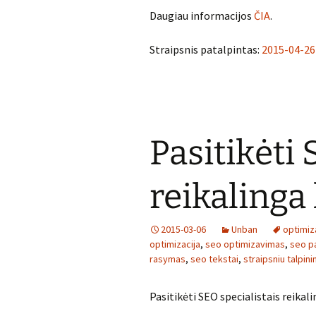
Daugiau informacijos
ČIA
.
Straipsnis patalpintas:
2015-04-26
Pasitikėti 
reikalinga
2015-03-06
Unban
optimiz
optimizacija
,
seo optimizavimas
,
seo p
rasymas
,
seo tekstai
,
straipsniu talpin
Pasitikėti SEO specialistais reikal