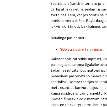
Sparčiai plečiantis interneto prie
darbų atlieka net neišeidami iš sav
svetainės. Tam, kad jos teiktų naud
jomis domėtis dažnai iškyla daug k
juk visi nori žinoti, kiek kainuos ta
Naudinga pasidomėti:
SEO straipsniu talpinimas
;
Kalbant apie tai reikia suprasti, k
paslaugas sudaroma ilgalaikė suta
žadami rezultatai bus matomi jau ki
pradedami pastebėti po mėnesio ar 
specialistų kompetencijos bei prakt
metu esančios konkurencijos.
Kaina susideda iš įvairių aspektų. Pa
įprastai žiniasklaidoje matomi strai
skirti ne tik skaitytojams, bet ir