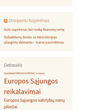
Straipsniu talpinimas
Auto supirkimas turi realią finansinę vertę
Sužadėtuvių žiedas su laboratorijoje
užaugintu deimantu – tvarus pasirinkimas
Debesėlis
DubliNet
EURODAC
EURODAC sistema
Europos Sąjungos
reikalavimai
Europos Sąjungos valstybių narių
piliečiai