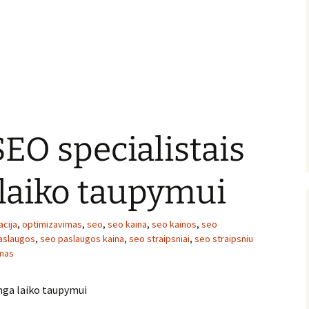
SEO specialistais
 laiko taupymui
acija
,
optimizavimas
,
seo
,
seo kaina
,
seo kainos
,
seo
aslaugos
,
seo paslaugos kaina
,
seo straipsniai
,
seo straipsniu
imas
inga laiko taupymui