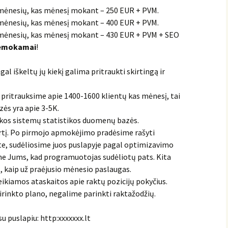
mėnesių, kas mėnesį mokant – 250 EUR + PVM.
4 mėnesių, kas mėnesį mokant – 400 EUR + PVM.
mėnesių, kas mėnesį mokant – 430 EUR + PVM + SEO
emokamai
!
al iškeltų jų kiekį galima pritraukti skirtingą ir
ių pritrauksime apie 1400-1600 klientų kas mėnesį, tai
ės yra apie 3-5K.
kos sistemų statistikos duomenų bazės.
artį. Po pirmojo apmokėjimo pradėsime rašyti
site, sudėliosime juos puslapyje pagal optimizavimo
e Jums, kad programuotojas sudėliotų pats. Kita
į, kaip už praėjusio mėnesio paslaugas.
ikiamos ataskaitos apie raktų pozicijų pokyčius.
rinkto plano, negalime parinkti raktažodžių.
 puslapiu: http:xxxxxxx.lt