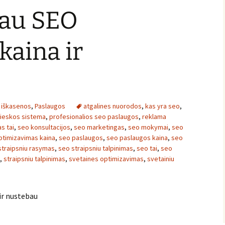
au SEO
kaina ir
 iškasenos
,
Paslaugos
atgalines nuorodos
,
kas yra seo
,
ieskos sistema
,
profesionalios seo paslaugos
,
reklama
s tai
,
seo konsultacijos
,
seo marketingas
,
seo mokymai
,
seo
ptimizavimas kaina
,
seo paslaugos
,
seo paslaugos kaina
,
seo
straipsniu rasymas
,
seo straipsniu talpinimas
,
seo tai
,
seo
,
straipsniu talpinimas
,
svetaines optimizavimas
,
svetainiu
ir nustebau