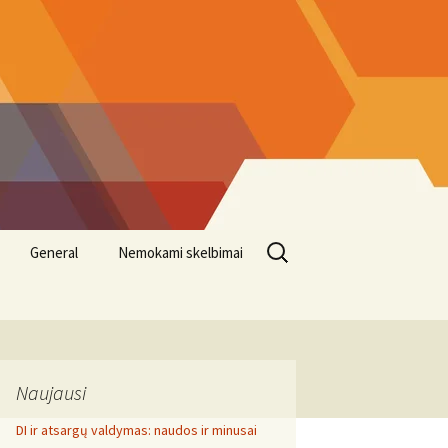
Search
General
Nemokami skelbimai
for:
Naujausi
DI ir atsargų valdymas: naudos ir minusai