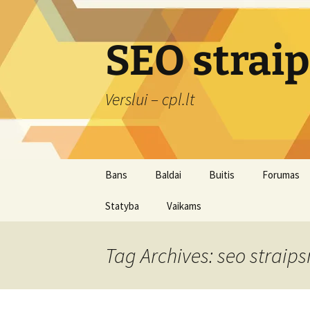
Skip
to
content
SEO strai
Verslui – cpl.lt
Bans
Baldai
Buitis
Forumas
Statyba
Vaikams
Įranga
Švaros prekės
Tag Archives: seo straip