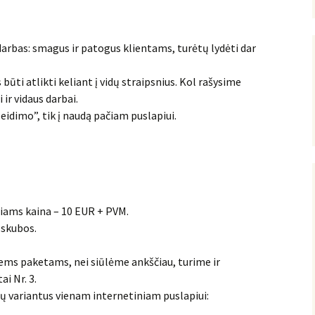
arbas: smagus ir patogus klientams, turėtų lydėti dar
s būti atlikti keliant į vidų straipsnius. Kol rašysime
 ir vidaus darbai.
leidimo”, tik į naudą pačiam puslapiui.
iams kaina – 10 EUR + PVM.
 skubos.
iems paketams, nei siūlėme ankščiau, turime ir
i Nr. 3.
ų variantus vienam internetiniam puslapiui: