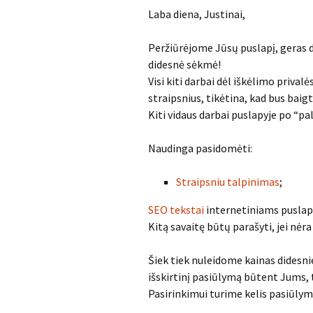
Laba diena, Justinai,
Peržiūrėjome Jūsų puslapį, geras d
didesnė sėkmė!
Visi kiti darbai dėl iškėlimo privalė
straipsnius, tikėtina, kad bus baigti
Kiti vidaus darbai puslapyje po “pa
Naudinga pasidomėti:
Straipsniu talpinimas
;
SEO tekstai
internetiniams puslap
Kitą savaitę būtų parašyti, jei nėra
Šiek tiek nuleidome kainas didesn
išskirtinį pasiūlymą būtent Jums, ta
Pasirinkimui turime kelis pasiūlym