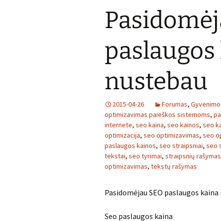
Pasidomėj
paslaugos 
nustebau
2015-04-26
Forumas
,
Gyvenimo
optimizavimas paieškos sistemoms
,
pa
internete
,
seo kaina
,
seo kainos
,
seo ka
optimizacija
,
seo optimizavimas
,
seo o
paslaugos kainos
,
seo straipsniai
,
seo 
tekstai
,
seo tyrimai
,
straipsnių rašymas
optimizavimas
,
tekstų rašymas
Pasidomėjau SEO paslaugos kaina 
Seo paslaugos kaina