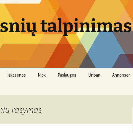
psnių talpinimas
Iškasenos
Nick
Paslaugos
Unban
Annonser
Vandens filtrai
sniu rasymas