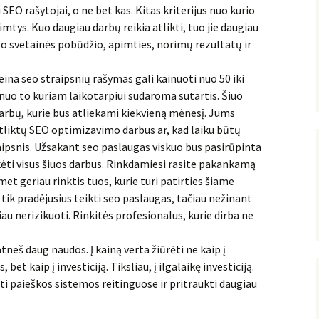
ti SEO rašytojai, o ne bet kas. Kitas kriterijus nuo kurio
mtys. Kuo daugiau darbų reikia atlikti, tuo jie daugiau
to svetainės pobūdžio, apimties, norimų rezultatų ir
įeina seo straipsnių rašymas gali kainuoti nuo 50 iki
 nuo to kuriam laikotarpiui sudaroma sutartis. Šiuo
arbų, kurie bus atliekami kiekvieną mėnesį. Jums
atliktų SEO optimizavimo darbus ar, kad laiku būtų
ipsnis. Užsakant seo paslaugas viskuo bus pasirūpinta
ikėti visus šiuos darbus. Rinkdamiesi rasite pakankamą
et geriau rinktis tuos, kurie turi patirties šiame
 tik pradėjusius teikti seo paslaugas, tačiau nežinant
čiau nerizikuoti. Rinkitės profesionalus, kurie dirba ne
neš daug naudos. Į kainą verta žiūrėti ne kaip į
t kaip į investiciją. Tiksliau, į ilgalaikę investiciją.
ti paieškos sistemos reitinguose ir pritraukti daugiau