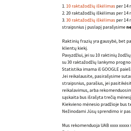
1.
10 raktažodžių iškėlimas
per 14 
2. 20 raktažodžių iškėlimas per 1
3.
30 raktažodžių iškėlimas
per 14 
straipsnius į puslapį parašysime
n
Raktinių frazių yra gausybė, bet pag
klientų kiekį.
Pavyzdžiui, jei su 10 raktinių žodž
su 30 raktažodžių lankymo prognoz
Statistika imama iš GOOGLE paieš
Jei reikalausite, pasirašysime sut
straipsnius, parašius, jei pasitikė
reikalavimus, arba rekomenduosim
sąskaita bus išrašyta trečią mėnes
Kiekvieno mėnesio pradžioje bus te
Nežinodami Jūsų sprendimo ir pasi
Mus rekomenduoja UAB xxxx xxxxx su