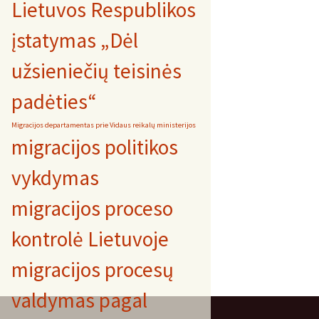
Lietuvos Respublikos
įstatymas „Dėl
užsieniečių teisinės
padėties“
Migracijos departamentas prie Vidaus reikalų ministerijos
migracijos politikos
vykdymas
migracijos proceso
kontrolė Lietuvoje
migracijos procesų
valdymas pagal