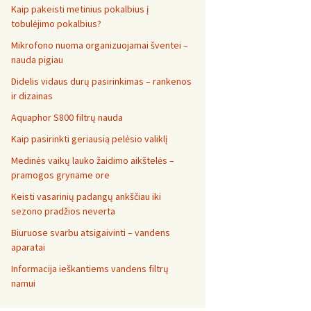
Kaip pakeisti metinius pokalbius į
tobulėjimo pokalbius?
Mikrofono nuoma organizuojamai šventei –
nauda pigiau
Didelis vidaus durų pasirinkimas – rankenos
ir dizainas
Aquaphor S800 filtrų nauda
Kaip pasirinkti geriausią pelėsio valiklį
Medinės vaikų lauko žaidimo aikštelės –
pramogos gryname ore
Keisti vasarinių padangų ankščiau iki
sezono pradžios neverta
Biuruose svarbu atsigaivinti – vandens
aparatai
Informacija ieškantiems vandens filtrų
namui