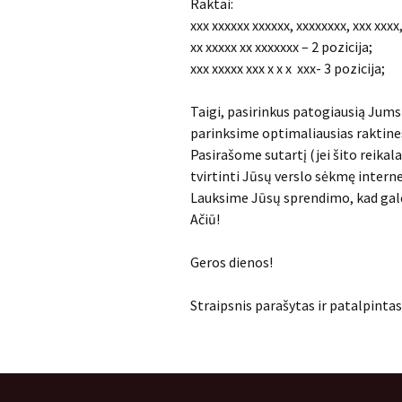
Raktai:
xxx xxxxxx xxxxxx, xxxxxxxx, xxx xxxx
xx xxxxx xx xxxxxxx – 2 pozicija;
xxx xxxxx xxx x x x xxx- 3 pozicija;
Taigi, pasirinkus patogiausią Jums 
parinksime optimaliausias raktines
Pasirašome sutartį (jei šito reika
tvirtinti Jūsų verslo sėkmę interne
Lauksime Jūsų sprendimo, kad gal
Ačiū!
Geros dienos!
Straipsnis parašytas ir patalpintas 