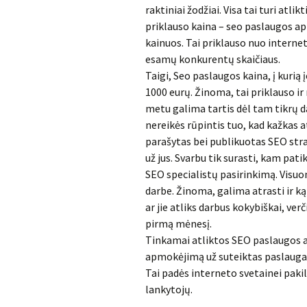
raktiniai žodžiai. Visa tai turi atlik
priklauso kaina – seo paslaugos api
kainuos. Tai priklauso nuo interne
esamų konkurentų skaičiaus.
Taigi, Seo paslaugos kaina, į kurią 
1000 eurų. Žinoma, tai priklauso ir
metu galima tartis dėl tam tikrų d
nereikės rūpintis tuo, kad kažkas 
parašytas bei publikuotas SEO stra
už jus. Svarbu tik surasti, kam pat
SEO specialistų pasirinkimą. Visuom
darbe. Žinoma, galima atrasti ir ką
ar jie atliks darbus kokybiškai, ver
pirmą mėnesį.
Tinkamai atliktos SEO paslaugos at
apmokėjimą už suteiktas paslaugas, be
Tai padės interneto svetainei pakil
lankytojų.