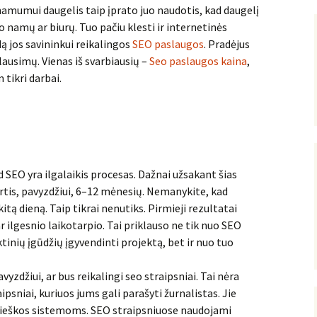
inamumui daugelis taip įprato juo naudotis, kad daugelį
o namų ar biurų. Tuo pačiu klesti ir internetinės
ą jos savininkui reikalingos
SEO paslaugos
. Pradėjus
lausimų. Vienas iš svarbiausių –
Seo paslaugos kaina
,
m tikri darbai.
ad SEO yra ilgalaikis procesas. Dažnai užsakant šias
rtis, pavyzdžiui, 6–12 mėnesių. Nemanykite, kad
tą dieną. Taip tikrai nenutiks. Pirmieji rezultatai
ilgesnio laikotarpio. Tai priklauso ne tik nuo SEO
inių įgūdžių įgyvendinti projektą, bet ir nuo tuo
vyzdžiui, ar bus reikalingi seo straipsniai. Tai nėra
psniai, kuriuos jums gali parašyti žurnalistas. Jie
 paieškos sistemoms. SEO straipsniuose naudojami