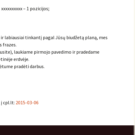
, xxxxxxxxxx – 1 pozicijos;
ir labiausiai tinkantį pagal Jūsų biudžetą planą, mes
 frazes.
lausite), laukiame pirmojo pavedimo ir pradedame
tinėje erdvėje.
ėtume pradėti darbus.
į cpl.lt:
2015-03-06