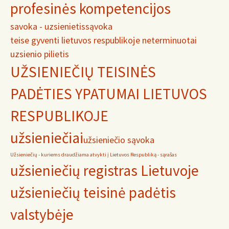
profesinės kompetencijos
savoka - uzsienietis
sąvoka
teise gyventi lietuvos respublikoje neterminuotai
uzsienio pilietis
UŽSIENIEČIŲ TEISINĖS
PADĖTIES YPATUMAI LIETUVOS
RESPUBLIKOJE
užsieniečiai
užsieniečio sąvoka
Užsieniečių - kuriems draudžiama atvykti į Lietuvos Respubliką - sąrašas
užsieniečių registras Lietuvoje
užsieniečių teisinė padėtis
valstybėje