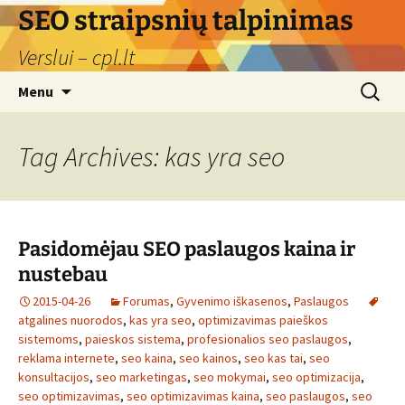
Skip
SEO straipsnių talpinimas
to
Verslui – cpl.lt
content
Search
Menu
for:
Tag Archives: kas yra seo
Pasidomėjau SEO paslaugos kaina ir
nustebau
2015-04-26
Forumas
,
Gyvenimo iškasenos
,
Paslaugos
atgalines nuorodos
,
kas yra seo
,
optimizavimas paieškos
sistemoms
,
paieskos sistema
,
profesionalios seo paslaugos
,
reklama internete
,
seo kaina
,
seo kainos
,
seo kas tai
,
seo
konsultacijos
,
seo marketingas
,
seo mokymai
,
seo optimizacija
,
seo optimizavimas
,
seo optimizavimas kaina
,
seo paslaugos
,
seo