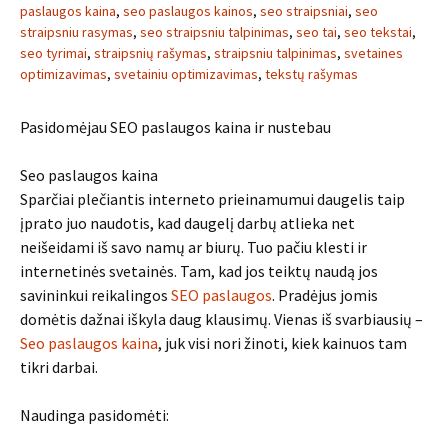
paslaugos kaina
,
seo paslaugos kainos
,
seo straipsniai
,
seo
straipsniu rasymas
,
seo straipsniu talpinimas
,
seo tai
,
seo tekstai
,
seo tyrimai
,
straipsnių rašymas
,
straipsniu talpinimas
,
svetaines
optimizavimas
,
svetainiu optimizavimas
,
tekstų rašymas
Pasidomėjau SEO paslaugos kaina ir nustebau
Seo paslaugos kaina
Sparčiai plečiantis interneto prieinamumui daugelis taip
įprato juo naudotis, kad daugelį darbų atlieka net
neišeidami iš savo namų ar biurų. Tuo pačiu klesti ir
internetinės svetainės. Tam, kad jos teiktų naudą jos
savininkui reikalingos
SEO paslaugos
. Pradėjus jomis
domėtis dažnai iškyla daug klausimų. Vienas iš svarbiausių –
Seo paslaugos kaina
, juk visi nori žinoti, kiek kainuos tam
tikri darbai.
Naudinga pasidomėti: