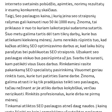
interneto svetainės pobūdžio, apimties, norimų rezultatų
ir esamų konkurentų skaičiaus.
Taigi, Seo paslaugos kaina, į kurią įeina seo straipsnių
rašymas gali kainuoti nuo 50 iki 1000 eurų. Žinoma, tai
priklauso ir nuo to kuriam laikotarpiui sudaroma sutartis.
Šiuo metu galima tartis dėl tam tikrų darbų, kurie bus
atliekami kiekvieną mėnesį. Jums nereikės rūpintis tuo, kad
kažkas atliktų SEO optimizavimo darbus ar, kad laiku būtų
parašytas bei publikuotas SEO straipsnis. Užsakant seo
paslaugas viskuo bus pasirūpinta už jus. Svarbu tik surasti,
kam patikėti visus šiuos darbus. Rinkdamiesi rasite
pakankamą SEO specialistų pasirinkimą. Visuomet geriau
rinktis tuos, kurie turi patirties šiame darbe. Žinoma,
galima atrasti ir ką tik pradėjusius teikti seo paslaugas,
tačiau nežinant ar jie atliks darbus kokybiškai, verčiau
nerizikuoti. Rinkitės profesionalus, kurie dirba ne pirmą
mėnesį.
Tinkamai atliktos SEO paslaugos atneš daug naudos. Į kainą
verta žiūrėti ne kaip į apmokėjimą už suteiktas paslaugas,