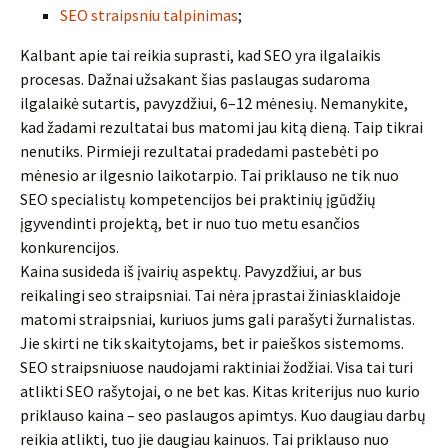
SEO straipsniu talpinimas
;
Kalbant apie tai reikia suprasti, kad SEO yra ilgalaikis
procesas. Dažnai užsakant šias paslaugas sudaroma
ilgalaikė sutartis, pavyzdžiui, 6–12 mėnesių. Nemanykite,
kad žadami rezultatai bus matomi jau kitą dieną. Taip tikrai
nenutiks. Pirmieji rezultatai pradedami pastebėti po
mėnesio ar ilgesnio laikotarpio. Tai priklauso ne tik nuo
SEO specialistų kompetencijos bei praktinių įgūdžių
įgyvendinti projektą, bet ir nuo tuo metu esančios
konkurencijos.
Kaina susideda iš įvairių aspektų. Pavyzdžiui, ar bus
reikalingi seo straipsniai. Tai nėra įprastai žiniasklaidoje
matomi straipsniai, kuriuos jums gali parašyti žurnalistas.
Jie skirti ne tik skaitytojams, bet ir paieškos sistemoms.
SEO straipsniuose naudojami raktiniai žodžiai. Visa tai turi
atlikti SEO rašytojai, o ne bet kas. Kitas kriterijus nuo kurio
priklauso kaina – seo paslaugos apimtys. Kuo daugiau darbų
reikia atlikti, tuo jie daugiau kainuos. Tai priklauso nuo