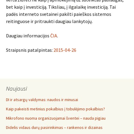
bet kaip į investiciją. Tiksliau, į ilgalaikę investiciją. Tai
padės interneto svetainei pakilti paieškos sistemos
reitinguose ir pritraukti daugiau lankytojų.
Daugiau informacijos
ČIA
.
Straipsnis patalpintas:
2015-04-26
Naujausi
DI ir atsargų valdymas: naudos ir minusai
Kaip pakeisti metinius pokalbius į tobulėjimo pokalbius?
Mikrofono nuoma organizuojamai šventei – nauda pigiau
Didelis vidaus durų pasirinkimas – rankenos ir dizainas