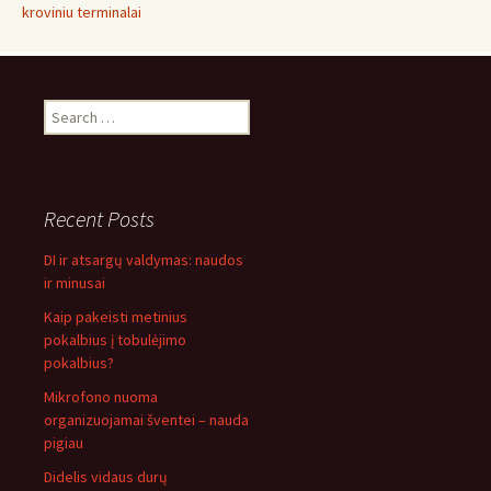
kroviniu terminalai
Search
for:
Recent Posts
DI ir atsargų valdymas: naudos
ir minusai
Kaip pakeisti metinius
pokalbius į tobulėjimo
pokalbius?
Mikrofono nuoma
organizuojamai šventei – nauda
pigiau
Didelis vidaus durų