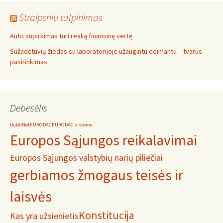
Straipsniu talpinimas
Auto supirkimas turi realią finansinę vertę
Sužadėtuvių žiedas su laboratorijoje užaugintu deimantu – tvarus
pasirinkimas
Debesėlis
DubliNet
EURODAC
EURODAC sistema
Europos Sąjungos reikalavimai
Europos Sąjungos valstybių narių piliečiai
gerbiamos žmogaus teisės ir
laisvės
Konstitucija
Kas yra užsienietis