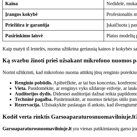
Kaina
Nedidelė, moka
Įrangos kokybė
Profesionalūs m
Priežiūra ir garantija
Įskaičiuota į pa
Pasirinkimo laisvė
Platus modelių 
Kaip matyti iš lentelės, nuoma užtikrina geriausią kainos ir kokybės s
Ką svarbu žinoti prieš užsakant mikrofono nuomos p
Norint užtikrinti, kad mikrofono nuoma atitiktų jūsų renginio poreikius
Renginio pobūdis.
Apibrėžkite, ar tai bus koncertas, konferenc
Vieta.
Pasidomėkite, ar renginys vyks uždaroje erdvėje, ar lauke
Auditorijos dydis.
Didesnei auditorijai dažnai reikia papildomos
Techninė pagalba.
Pasiteiraukite, ar nuomos tiekėjas siūlo įr
Rezervacija.
Užsisakykite paslaugas iš anksto, kad išvengtumė
Kodėl verta rinktis
Garsoaparaturosnuomavilniuje.lt
Garsoaparaturosnuomavilniuje.lt
yra vienas patikimiausių garso įra