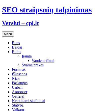
Skip
SEO straipsnių talpinimas
to
content
Verslui – cpl.lt
Menu
Bans
Baldai
Buitis
Įranga
Vandens filtrai
Švaros prekės
Forumas
Iškasenos
Nick
Paslaugos
Unban
Annonser
General
Nemokami skelbimai
Statyba
Vaikams