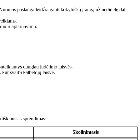
. Nuomos paslauga leidžia gauti kokybišką įrangą už nedidelę dalį
reikiams.
imu ir aptarnavimu.
suteikiantys daugiau judėjimo laisvės.
kur svarbi kalbėtojų laisvė.
ktiškiausias sprendimas:
Skolinimasis