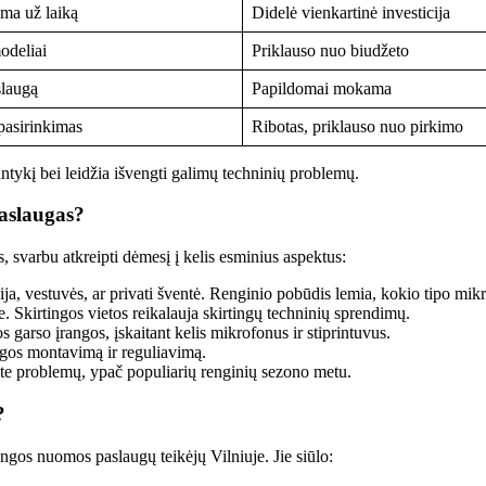
ma už laiką
Didelė vienkartinė investicija
odeliai
Priklauso nuo biudžeto
slaugą
Papildomai mokama
pasirinkimas
Ribotas, priklauso nuo pirkimo
antykį bei leidžia išvengti galimų techninių problemų.
aslaugas?
, svarbu atkreipti dėmesį į kelis esminius aspektus:
ija, vestuvės, ar privati šventė. Renginio pobūdis lemia, kokio tipo mik
. Skirtingos vietos reikalauja skirtingų techninių sprendimų.
 garso įrangos, įskaitant kelis mikrofonus ir stiprintuvus.
angos montavimą ir reguliavimą.
te problemų, ypač populiarių renginių sezono metu.
?
ngos nuomos paslaugų teikėjų Vilniuje. Jie siūlo: