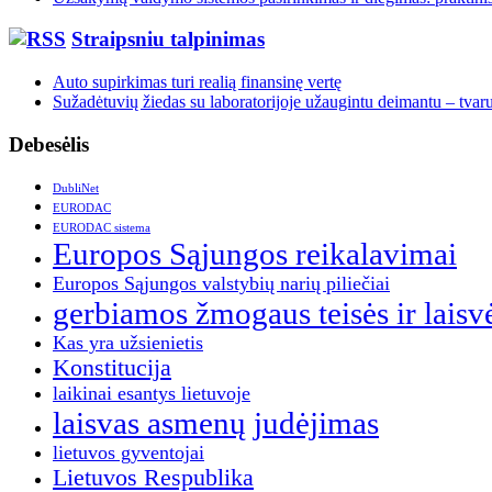
Straipsniu talpinimas
Auto supirkimas turi realią finansinę vertę
Sužadėtuvių žiedas su laboratorijoje užaugintu deimantu – tvar
Debesėlis
DubliNet
EURODAC
EURODAC sistema
Europos Sąjungos reikalavimai
Europos Sąjungos valstybių narių piliečiai
gerbiamos žmogaus teisės ir laisv
Kas yra užsienietis
Konstitucija
laikinai esantys lietuvoje
laisvas asmenų judėjimas
lietuvos gyventojai
Lietuvos Respublika