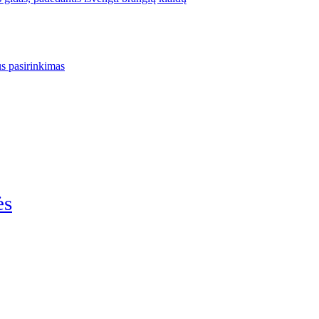
us pasirinkimas
ės