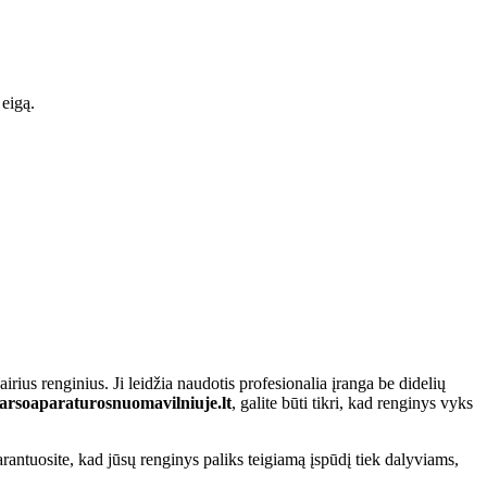
 eigą.
ius renginius. Ji leidžia naudotis profesionalia įranga be didelių
arsoaparaturosnuomavilniuje.lt
, galite būti tikri, kad renginys vyks
garantuosite, kad jūsų renginys paliks teigiamą įspūdį tiek dalyviams,