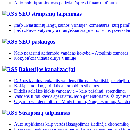
Automobilių supirkimas padeda išspręsti finansų trūkumą
SEO straipsnių talpinimas
Įrašo „Plastikinių langų kainos Vilniuje“ komentaras, kurį paraš
Įrašo „Prezervatyvai yra draugiškiausia priemonė Jūsų sveikatai
SEO paslaugos
Kaip pagerinti geriamojo vandens kokybę – Atbulinis osmosas
Kokybiškos vidaus durys Vilniuje
Bakterijos kanalizacijai
Dažnos klaidos renkantis vandens filtrus – Praktiški pastebėjim
Kokią nano dangą rinktis automobilio stiklams
Didelis geležies kiekis vandenyje – kaip pašalinti, sprendimai
Vandens filtrai kavos aparatams, ledo generatoriams, šaldytuva
Gręžinio vandens filtrai – Minkštinimui, Nugeležinimui, Vandeni
Straipsnių talpinimas
Auto supirkimas kaip vertės išsaugojimas žiedinėje ekonomikoj
Užsakymų valdymo sistemos pasirinkimas ir diegimas: praktinis 