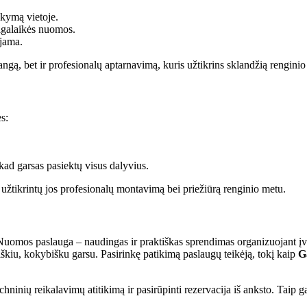
ikymą vietoje.
ilgalaikės nuomos.
ojama.
rangą, bet ir profesionalų aptarnavimą, kuris užtikrins sklandžią renginio
s:
 kad garsas pasiektų visus dalyvius.
r užtikrintų jos profesionalų montavimą bei priežiūrą renginio metu.
Nuomos paslauga – naudingas ir praktiškas sprendimas organizuojant įvair
 aiškiu, kokybišku garsu. Pasirinkę patikimą paslaugų teikėją, tokį kaip
G
techninių reikalavimų atitikimą ir pasirūpinti rezervacija iš anksto. Taip 