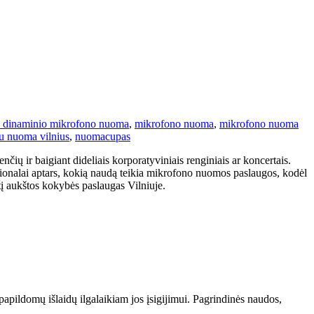
io dinaminio mikrofono nuoma
,
mikrofono nuoma
,
mikrofono nuoma
u nuoma vilnius
,
nuoma
cupas
ų ir baigiant dideliais korporatyviniais renginiais ar koncertais.
esionalai aptars, kokią naudą teikia mikrofono nuomos paslaugos, kodėl
ntį aukštos kokybės paslaugas Vilniuje.
apildomų išlaidų ilgalaikiam jos įsigijimui. Pagrindinės naudos,