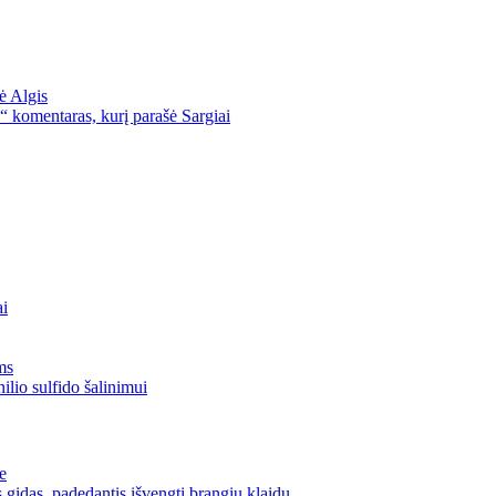
ė Algis
“ komentaras, kurį parašė Sargiai
ai
ms
lio sulfido šalinimui
e
gidas, padedantis išvengti brangių klaidų