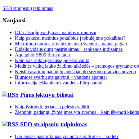
SEO straipsnių talpinimas
Naujausi
DI ir atsargų valdymas: naudos ir minusai
Kaip pakeisti metinius pokalbius į tobulėjimo pokalbius?
Mikrofono nuoma organizuojamai šventei – nauda pigiau
Didelis vidaus durų pasirinkimas – rankenos ir dizainas
Aquaphor S800 filtrų nauda
Kaip pasirinkti geriausią pelėsio valiklį
Medinės vaikų lauko žaidimo aikštelės – pramogos gryname or
Keisti vasarinių padangų ankščiau iki sezono pradžios neverta
Biuruose svarbu atsigaivinti – vandens aparatai
Informacija ieškantiems vandens filtrų namui
Pigus lektuvu bilietai
Kaip išsirinkti geriausią pelėsio valiklį
Žieminių padangų žymėjimas yra svarbus – kaip išvengti klaid
SEO straipsniu talpinimas
Geriausias pasirinkimas yra auto supirkimas – kodėl?