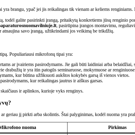
i yra brangu, ypač jei jis reikalingas tik vienam ar keliems renginiams
todėl galite pasirinkti įrangą, pritaikytą konkretiems jūsų renginio po
aparaturosnuomavilniuje.lt
, pasirūpina įrangos montavimu, reguliav
r atnaujina savo įrangą, užtikrindami jos veikimą be trikdžių.
tipą. Populiariausi mikrofonų tipai yra:
ms ar įvairiems pasirodymams. Jie gali būti laidiniai arba belaidžiai, 
ie drabužių ir yra itin patogūs seminaruose, mokymuose ar renginiuose, 
mams, kur būtina užfiksuoti aukštos kokybės garsą iš vienos vietos.
pasirodymams, kur reikalingas jautrus ir aiškus garsas.
kaičiaus ir aplinkos, kurioje vyks renginys.
tyvų?
r geriau jį pirkti arba skolintis. Štai palyginimas, kodėl nuoma yra pra
Mikrofono nuoma
Pirkimas