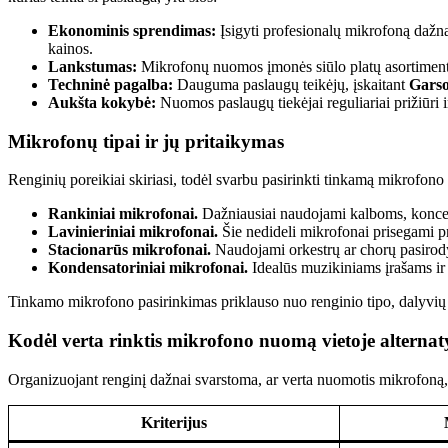
Ekonominis sprendimas:
Įsigyti profesionalų mikrofoną dažna
kainos.
Lankstumas:
Mikrofonų nuomos įmonės siūlo platų asortimentą, 
Techninė pagalba:
Dauguma paslaugų teikėjų, įskaitant
Garso
Aukšta kokybė:
Nuomos paslaugų tiekėjai reguliariai prižiūri i
Mikrofonų tipai ir jų pritaikymas
Renginių poreikiai skiriasi, todėl svarbu pasirinkti tinkamą mikrofono 
Rankiniai mikrofonai.
Dažniausiai naudojami kalboms, koncerta
Lavinieriniai mikrofonai.
Šie nedideli mikrofonai prisegami pr
Stacionarūs mikrofonai.
Naudojami orkestrų ar chorų pasirody
Kondensatoriniai mikrofonai.
Idealūs muzikiniams įrašams ir 
Tinkamo mikrofono pasirinkimas priklauso nuo renginio tipo, dalyvių s
Kodėl verta rinktis mikrofono nuomą vietoje alterna
Organizuojant renginį dažnai svarstoma, ar verta nuomotis mikrofoną, a
Kriterijus