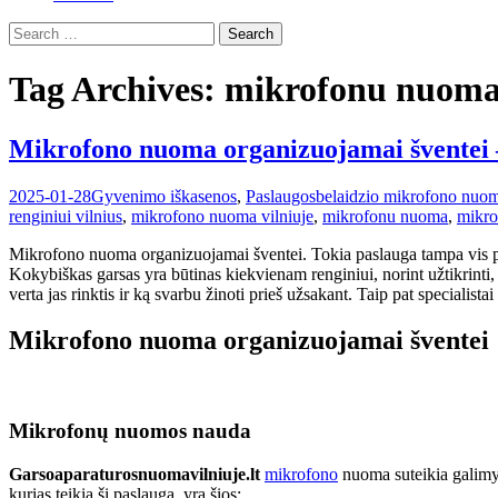
Search
for:
Tag Archives: mikrofonu nuoma 
Mikrofono nuoma organizuojamai šventei 
2025-01-28
Gyvenimo iškasenos
,
Paslaugos
belaidzio mikrofono nuo
renginiui vilnius
,
mikrofono nuoma vilniuje
,
mikrofonu nuoma
,
mikro
Mikrofono nuoma organizuojamai šventei. Tokia paslauga tampa vis popu
Kokybiškas garsas yra būtinas kiekvienam renginiui, norint užtikrinti,
verta jas rinktis ir ką svarbu žinoti prieš užsakant. Taip pat specialist
Mikrofono nuoma organizuojamai šventei
Mikrofonų nuomos nauda
Garsoaparaturosnuomavilniuje.lt
mikrofono
nuoma suteikia galimyb
kurias teikia ši paslauga, yra šios: