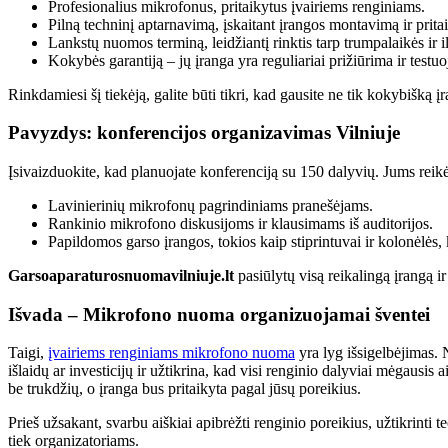
Profesionalius mikrofonus, pritaikytus įvairiems renginiams.
Pilną techninį aptarnavimą, įskaitant įrangos montavimą ir prita
Lankstų nuomos terminą, leidžiantį rinktis tarp trumpalaikės ir 
Kokybės garantiją – jų įranga yra reguliariai prižiūrima ir testu
Rinkdamiesi šį tiekėją, galite būti tikri, kad gausite ne tik kokybišką į
Pavyzdys: konferencijos organizavimas Vilniuje
Įsivaizduokite, kad planuojate konferenciją su 150 dalyvių. Jums reikė
Lavinierinių mikrofonų pagrindiniams pranešėjams.
Rankinio mikrofono diskusijoms ir klausimams iš auditorijos.
Papildomos garso įrangos, tokios kaip stiprintuvai ir kolonėlės,
Garsoaparaturosnuomavilniuje.lt
pasiūlytų visą reikalingą įrangą i
Išvada – Mikrofono nuoma organizuojamai šventei
Taigi,
įvairiems renginiams mikrofono nuoma
yra lyg išsigelbėjimas. 
išlaidų ar investicijų ir užtikrina, kad visi renginio dalyviai mėgausis
be trukdžių, o įranga bus pritaikyta pagal jūsų poreikius.
Prieš užsakant, svarbu aiškiai apibrėžti renginio poreikius, užtikrinti 
tiek organizatoriams.