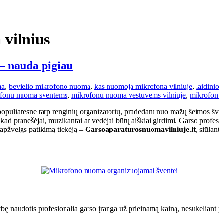
vilnius
– nauda pigiau
ma
,
bevielio mikrofono nuoma
,
kas nuomoja mikrofona vilniuje
,
laidin
fonu nuoma sventems
,
mikrofonu nuoma vestuvems vilniuje
,
mikrofon
liaresne tarp renginių organizatorių, pradedant nuo mažų šeimos švenči
 kad pranešėjai, muzikantai ar vedėjai būtų aiškiai girdimi. Garso prof
ai apžvelgs patikimą tiekėją –
Garsoaparaturosnuomavilniuje.lt
, siūla
ę naudotis profesionalia garso įranga už prieinamą kainą, nesukeliant p