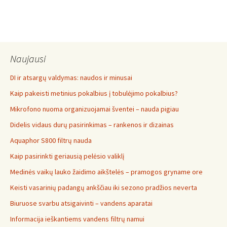
Naujausi
DI ir atsargų valdymas: naudos ir minusai
Kaip pakeisti metinius pokalbius į tobulėjimo pokalbius?
Mikrofono nuoma organizuojamai šventei – nauda pigiau
Didelis vidaus durų pasirinkimas – rankenos ir dizainas
Aquaphor S800 filtrų nauda
Kaip pasirinkti geriausią pelėsio valiklį
Medinės vaikų lauko žaidimo aikštelės – pramogos gryname ore
Keisti vasarinių padangų ankščiau iki sezono pradžios neverta
Biuruose svarbu atsigaivinti – vandens aparatai
Informacija ieškantiems vandens filtrų namui