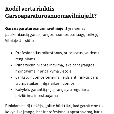
Kodėl verta rinktis
Garsoaparaturosnuomavilniuje.lt
?
Garsoaparaturosnuomavilniuje.lt
yra vienas
patikimiausių garso įrangos nuomos paslaugų teikėjų
Vilniuje. Jie siūlo:
Profesionalius mikrofonus, pritaikytus įvairiems
renginiams.
Pilną techninį aptarnavimą, įskaitant įrangos
montavimą ir pritaikymą vietoje.
Lankstų nuomos terminą, leidžiantį rinktis tarp
trumpalaikės ir ilgalaikės nuomos.
Kokybės garantiją – jų įranga yra reguliariai
prižiūrima ir testuojama.
Rinkdamiesi šį tiekėją, galite būti tikri, kad gausite ne tik
kokybišką įrangą, bet ir profesionalų aptarnavimą, kuris