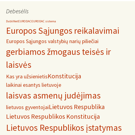
Debesėlis
DubliNet
EURODAC
EURODAC sistema
Europos Sąjungos reikalavimai
Europos Sąjungos valstybių narių piliečiai
gerbiamos žmogaus teisės ir
laisvės
Konstitucija
Kas yra užsienietis
laikinai esantys lietuvoje
laisvas asmenų judėjimas
Lietuvos Respublika
lietuvos gyventojai
Lietuvos Respublikos Konstitucija
Lietuvos Respublikos įstatymas