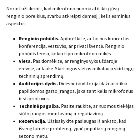
Norint užtikrinti, kad mikrofono nuoma atitiktų jūsų
renginio poreikius, svarbu atkreipti dėmesį į kelis esminius
aspektus:
Renginio pobūdis.
Apibrėžkite, ar tai bus koncertas,
konferencija, vestuvės, ar privati šventė. Renginio
pobūdis lemia, kokio tipo mikrofono reikės.
Vieta.
Pasidomėkite, ar renginys vyks uždaroje
erdvėje, ar lauke. Skirtingos vietos reikalauja skirtingų
techninių sprendimų.
Auditorijos dydis.
Didesnei auditorijai dažnai reikia
papildomos garso įrangos, įskaitant kelis mikrofonus
ir stiprintuvus.
Techninė pagalba.
Pasiteiraukite, ar nuomos tiekėjas
siūlo įrangos montavimą ir reguliavimą.
Rezervacija.
Užsisakykite paslaugas iš anksto, kad
išvengtumėte problemų, ypač populiarių renginių
sezono metu.