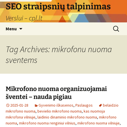
Skip
SEO straipsnių talpinimas
to
Verslui – cpl.lt
content
Search
Menu
for:
Tag Archives: mikrofonu nuoma
sventems
Mikrofono nuoma organizuojamai
šventei – nauda pigiau
2025-01-28
Gyvenimo iškasenos
,
Paslaugos
belaidzio
mikrofono nuoma
,
bevielio mikrofono nuoma
,
kas nuomoja
mikrofona vilniuje
,
laidinio dinaminio mikrofono nuoma
,
mikrofono
nuoma
,
mikrofono nuoma renginiui vilnius
,
mikrofono nuoma vilniuje
,