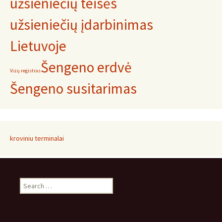
užsieniečių teisės
užsieniečių įdarbinimas
Lietuvoje
Šengeno erdvė
Vizų registras
Šengeno susitarimas
kroviniu terminalai
Search
for: