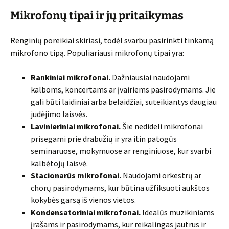
Mikrofonų tipai ir jų pritaikymas
Renginių poreikiai skiriasi, todėl svarbu pasirinkti tinkamą
mikrofono tipą. Populiariausi mikrofonų tipai yra:
Rankiniai mikrofonai.
Dažniausiai naudojami
kalboms, koncertams ar įvairiems pasirodymams. Jie
gali būti laidiniai arba belaidžiai, suteikiantys daugiau
judėjimo laisvės.
Lavinieriniai mikrofonai.
Šie nedideli mikrofonai
prisegami prie drabužių ir yra itin patogūs
seminaruose, mokymuose ar renginiuose, kur svarbi
kalbėtojų laisvė.
Stacionarūs mikrofonai.
Naudojami orkestrų ar
chorų pasirodymams, kur būtina užfiksuoti aukštos
kokybės garsą iš vienos vietos.
Kondensatoriniai mikrofonai.
Idealūs muzikiniams
įrašams ir pasirodymams, kur reikalingas jautrus ir