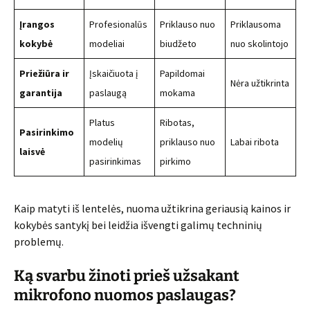
Įrangos
Profesionalūs
Priklauso nuo
Priklausoma
kokybė
modeliai
biudžeto
nuo skolintojo
Priežiūra ir
Įskaičiuota į
Papildomai
Nėra užtikrinta
garantija
paslaugą
mokama
Platus
Ribotas,
Pasirinkimo
modelių
priklauso nuo
Labai ribota
laisvė
pasirinkimas
pirkimo
Kaip matyti iš lentelės, nuoma užtikrina geriausią kainos ir
kokybės santykį bei leidžia išvengti galimų techninių
problemų.
Ką svarbu žinoti prieš užsakant
mikrofono nuomos paslaugas?