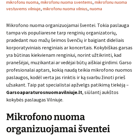
mikrofonu nuoma
,
mikrofonu nuoma sventems
,
mikrofonu nuoma
vestuvems vilniuje
,
mikrofonu nuoma vilnius
,
nuoma
Mikrofono nuoma organizuojamai šventei. Tokia paslauga
tampa vis populiaresne tarp renginių organizatorių,
pradedant nuo mažų šeimos švenčių ir baigiant dideliais
korporatyviniais renginiais ar koncertais. Kokybiškas garsas
yra būtinas kiekvienam renginiui, norint užtikrinti, kad
pranešėjai, muzikantai ar vedėjai būtų aiškiai girdimi. Garso
profesionalai aptars, kokią naudą teikia mikrofono nuomos
paslaugos, kodėl verta jas rinktis ir ką svarbu žinoti prieš
užsakant. Taip pat specialistai apžvelgs patikimą tiekėją –
Garsoaparaturosnuomavilniuje.lt
, siūlantį aukštos
kokybės paslaugas Vilniuje.
Mikrofono nuoma
organizuojamai šventei