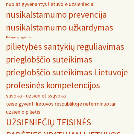
nuolat gyvenantys lietuvoje uzsienieciai
nusikalstamumo prevencija
nusikalstamumo užkardymas
Pabėgėlių registras
pilietybės santykių reguliavimas
prieglobščio suteikimas
prieglobščio suteikimas Lietuvoje
profesinės kompetencijos
savoka - uzsienietis
sąvoka
teise gyventi lietuvos respublikoje neterminuotai
uzsienio pilietis
UŽSIENIEČIŲ TEISINĖS