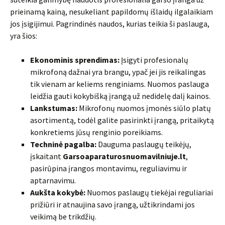
prieinamą kainą, nesukeliant papildomų išlaidų ilgalaikiam
jos įsigijimui. Pagrindinės naudos, kurias teikia ši paslauga,
yra šios:
Ekonominis sprendimas:
Įsigyti profesionalų
mikrofoną dažnai yra brangu, ypač jei jis reikalingas
tik vienam ar keliems renginiams. Nuomos paslauga
leidžia gauti kokybišką įrangą už nedidelę dalį kainos.
Lankstumas:
Mikrofonų nuomos įmonės siūlo platų
asortimentą, todėl galite pasirinkti įrangą, pritaikytą
konkretiems jūsų renginio poreikiams.
Techninė pagalba:
Dauguma paslaugų teikėjų,
įskaitant
Garsoaparaturosnuomavilniuje.lt
,
pasirūpina įrangos montavimu, reguliavimu ir
aptarnavimu.
Aukšta kokybė:
Nuomos paslaugų tiekėjai reguliariai
prižiūri ir atnaujina savo įrangą, užtikrindami jos
veikimą be trikdžių.