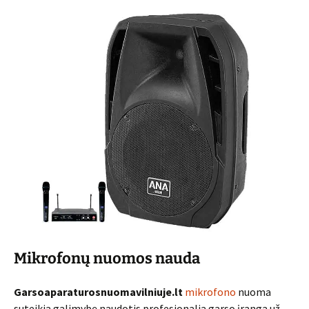
Mikrofonų nuomos nauda
Garsoaparaturosnuomavilniuje.lt
mikrofono
nuoma
suteikia galimybę naudotis profesionalia garso įranga už