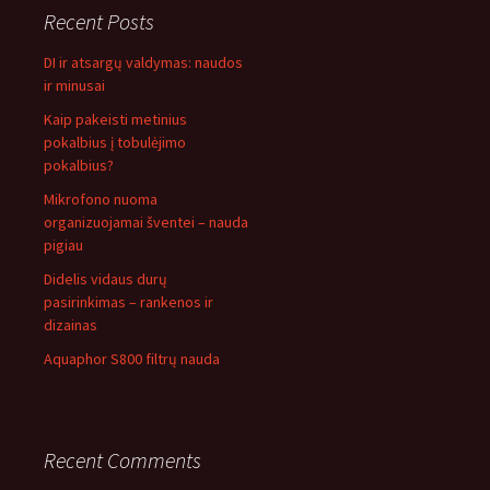
Recent Posts
DI ir atsargų valdymas: naudos
ir minusai
Kaip pakeisti metinius
pokalbius į tobulėjimo
pokalbius?
Mikrofono nuoma
organizuojamai šventei – nauda
pigiau
Didelis vidaus durų
pasirinkimas – rankenos ir
dizainas
Aquaphor S800 filtrų nauda
Recent Comments