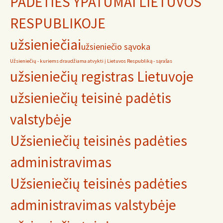
PADĖTIES YPATUMAI LIETUVOS
RESPUBLIKOJE
užsieniečiai
užsieniečio sąvoka
Užsieniečių - kuriems draudžiama atvykti į Lietuvos Respubliką - sąrašas
užsieniečių registras Lietuvoje
užsieniečių teisinė padėtis
valstybėje
Užsieniečių teisinės padėties
administravimas
Užsieniečių teisinės padėties
administravimas valstybėje