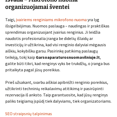
organizuojamai šventei
Taigi,
įvairiems renginiams mikrofono nuoma
yra lyg
išsigelbėjimas. Nuomos paslauga – naudingas ir praktiškas
sprendimas organizuojant įvairius renginius. Ji leidžia
naudotis profesionalia įranga be didelių išlaidų ar
investicijų ir užtikrina, kad visi renginio dalyviai mėgausis
aiškiu, kokybišku garsu. Pasirinkę patikimą paslaugų
teikėją, tokį kaip
Garsoaparaturosnuomavilniuje.lt
,
galite būti tikri, kad renginys vyks be trukdžių, o įranga bus
pritaikyta pagal jūsų poreikius.
Prieš užsakant, svarbu aiškiai apibrėžti renginio poreikius,
užtikrinti techninių reikalavimų atitikimą ir pasirūpinti
rezervacija iš anksto. Taip garantuosite, kad jūsų renginys
paliks teigiamą įspūdį tiek dalyviams, tiek organizatoriams.
SEO straipsnių talpinimas