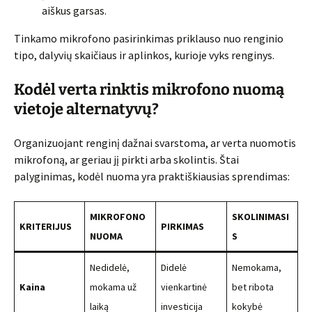
aiškus garsas.
Tinkamo mikrofono pasirinkimas priklauso nuo renginio
tipo, dalyvių skaičiaus ir aplinkos, kurioje vyks renginys.
Kodėl verta rinktis mikrofono nuomą
vietoje alternatyvų?
Organizuojant renginį dažnai svarstoma, ar verta nuomotis
mikrofoną, ar geriau jį pirkti arba skolintis. Štai
palyginimas, kodėl nuoma yra praktiškiausias sprendimas:
MIKROFONO
SKOLINIMASI
KRITERIJUS
PIRKIMAS
NUOMA
S
Nedidelė,
Didelė
Nemokama,
Kaina
mokama už
vienkartinė
bet ribota
laiką
investicija
kokybė