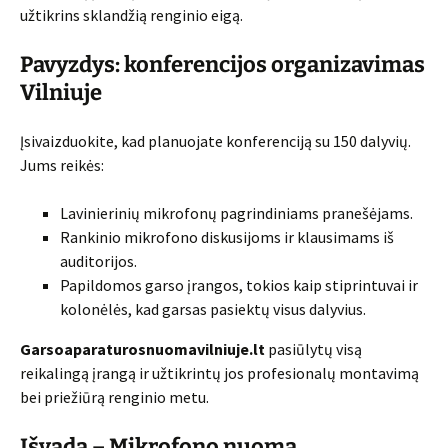
užtikrins sklandžią renginio eigą.
Pavyzdys: konferencijos organizavimas
Vilniuje
Įsivaizduokite, kad planuojate konferenciją su 150 dalyvių.
Jums reikės:
Lavinierinių mikrofonų pagrindiniams pranešėjams.
Rankinio mikrofono diskusijoms ir klausimams iš
auditorijos.
Papildomos garso įrangos, tokios kaip stiprintuvai ir
kolonėlės, kad garsas pasiektų visus dalyvius.
Garsoaparaturosnuomavilniuje.lt
pasiūlytų visą
reikalingą įrangą ir užtikrintų jos profesionalų montavimą
bei priežiūrą renginio metu.
Išvada – Mikrofono nuoma