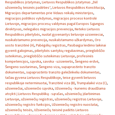
Respublikos įstatymas
,
Lietuvos Respublikos įstatymas „Dėl
užsieniečių teisinės padėties“
,
Lietuvos Respublikos Konstitucija
,
Migracijos departamentas prie Vidaus reikalų ministerijos
,
migracijos politikos vykdymas
,
migracijos proceso kontrolė
Lietuvoje
,
migracijos procesų valdymas pagal Europos Sąjungos
direktyvas
,
nelegalios migracijos prevencija
,
Neteko Lietuvos
Respublikos pilietybės
,
nuolat gyvenantys lietuvoje uzsienieciai
,
nusikalstamumo prevencija
,
nusikalstamumo užkardymas
,
Oro
uosto tranzitinė (A)
,
Pabėgėlių registras
,
Pasibaigia leidimo laikinai
gyventi galiojimas
,
pilietybės santykių reguliavimas
,
prieglobščio
suteikimas
,
prieglobščio suteikimas Lietuvoje
,
profesinės
kompetencijos
,
sąvoka
,
savoka - uzsienietis
,
Šengeno erdvė
,
Šengeno susitarimas
,
Šengeno viza
,
supaprastinto tranzito
dokumentas
,
supaprastinto tranzito geležinkeliu dokumentas
,
tačiau gyvena Lietuvos Respublikoje
,
teise gyventi lietuvos
respublikoje neterminuotai
,
Tranzitinė viza (B)
,
Trumpalaikė viza (C)
,
užsieniečiai
,
užsieniečio sąvoka
,
Užsieniečių - kuriems draudžiama
atvykti į Lietuvos Respubliką - sąrašas
,
užsieniečių įdarbinimas
Lietuvoje
,
užsieniečių registras
,
užsieniečių registras Lietuvoje
,
užsieniečių registro funkcijos
,
Užsieniečių registro nuostatai
,
užsieniečių teisės
,
Užsieniečių teisinė padėtis Lietuvos