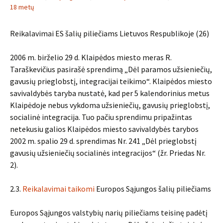
18 metų
Reikalavimai ES šalių piliečiams Lietuvos Respublikoje (26)
2006 m. birželio 29 d. Klaipėdos miesto meras R.
Taraškevičius pasirašė sprendimą „Dėl paramos užsieniečių,
gavusių prieglobstį, integracijai teikimo“. Klaipėdos miesto
savivaldybės taryba nustatė, kad per 5 kalendorinius metus
Klaipėdoje nebus vykdoma užsieniečių, gavusių prieglobstį,
socialinė integracija. Tuo pačiu sprendimu pripažintas
netekusiu galios Klaipėdos miesto savivaldybės tarybos
2002 m. spalio 29 d. sprendimas Nr. 241 „Dėl prieglobstį
gavusių užsieniečių socialinės integracijos“ (žr. Priedas Nr.
2).
2.3.
Reikalavimai taikomi
Europos Sąjungos šalių piliečiams
Europos Sąjungos valstybių narių piliečiams teisinę padėtį