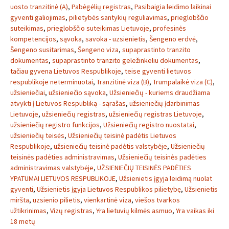
uosto tranzitinė (A)
,
Pabėgėlių registras
,
Pasibaigia leidimo laikinai
gyventi galiojimas
,
pilietybės santykių reguliavimas
,
prieglobščio
suteikimas
,
prieglobščio suteikimas Lietuvoje
,
profesinės
kompetencijos
,
sąvoka
,
savoka - uzsienietis
,
Šengeno erdvė
,
Šengeno susitarimas
,
Šengeno viza
,
supaprastinto tranzito
dokumentas
,
supaprastinto tranzito geležinkeliu dokumentas
,
tačiau gyvena Lietuvos Respublikoje
,
teise gyventi lietuvos
respublikoje neterminuotai
,
Tranzitinė viza (B)
,
Trumpalaikė viza (C)
,
užsieniečiai
,
užsieniečio sąvoka
,
Užsieniečių - kuriems draudžiama
atvykti į Lietuvos Respubliką - sąrašas
,
užsieniečių įdarbinimas
Lietuvoje
,
užsieniečių registras
,
užsieniečių registras Lietuvoje
,
užsieniečių registro funkcijos
,
Užsieniečių registro nuostatai
,
užsieniečių teisės
,
Užsieniečių teisinė padėtis Lietuvos
Respublikoje
,
užsieniečių teisinė padėtis valstybėje
,
Užsieniečių
teisinės padėties administravimas
,
Užsieniečių teisinės padėties
administravimas valstybėje
,
UŽSIENIEČIŲ TEISINĖS PADĖTIES
YPATUMAI LIETUVOS RESPUBLIKOJE
,
Užsienietis įgyja leidimą nuolat
gyventi
,
Užsienietis įgyja Lietuvos Respublikos pilietybę
,
Užsienietis
miršta
,
uzsienio pilietis
,
vienkartinė viza
,
viešos tvarkos
užtikrinimas
,
Vizų registras
,
Yra lietuvių kilmės asmuo
,
Yra vaikas iki
18 metų