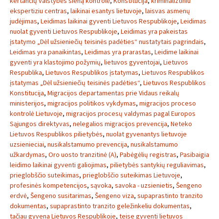
kertančių valstybės sieną kontrolė
,
Konstitucija
,
kriminaliztiniu
ekspertiziu centras
,
laikinai esantys lietuvoje
,
laisvas asmenų
judėjimas
,
Leidimas laikinai gyventi Lietuvos Respublikoje
,
Leidimas
nuolat gyventi Lietuvos Respublikoje
,
Leidimas yra pakeistas
įstatymo „Dėl užsieniečių teisinės padėties“ nustatytais pagrindais
,
Leidimas yra panaikintas
,
Leidimas yra prarastas
,
Leidime laikinai
gyventi yra klastojimo požymių
,
lietuvos gyventojai
,
Lietuvos
Respublika
,
Lietuvos Respublikos įstatymas
,
Lietuvos Respublikos
įstatymas „Dėl užsieniečių teisinės padėties“
,
Lietuvos Respublikos
Konstitucija
,
Migracijos departamentas prie Vidaus reikalų
ministerijos
,
migracijos politikos vykdymas
,
migracijos proceso
kontrolė Lietuvoje
,
migracijos procesų valdymas pagal Europos
Sąjungos direktyvas
,
nelegalios migracijos prevencija
,
Neteko
Lietuvos Respublikos pilietybės
,
nuolat gyvenantys lietuvoje
uzsienieciai
,
nusikalstamumo prevencija
,
nusikalstamumo
užkardymas
,
Oro uosto tranzitinė (A)
,
Pabėgėlių registras
,
Pasibaigia
leidimo laikinai gyventi galiojimas
,
pilietybės santykių reguliavimas
,
prieglobščio suteikimas
,
prieglobščio suteikimas Lietuvoje
,
profesinės kompetencijos
,
sąvoka
,
savoka - uzsienietis
,
Šengeno
erdvė
,
Šengeno susitarimas
,
Šengeno viza
,
supaprastinto tranzito
dokumentas
,
supaprastinto tranzito geležinkeliu dokumentas
,
tačiau gyvena Lietuvos Respublikoje
,
teise gyventi lietuvos