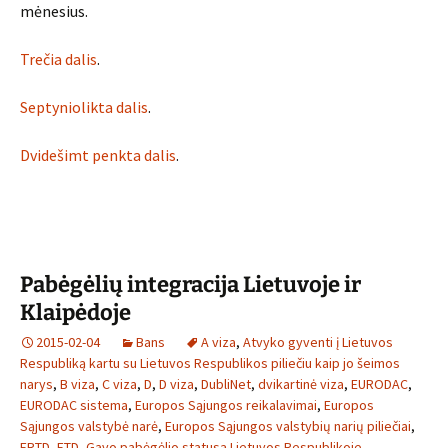
mėnesius.
Trečia dalis
.
Septyniolikta dalis
.
Dvidešimt penkta dalis
.
Pabėgėlių integracija Lietuvoje ir
Klaipėdoje
2015-02-04
Bans
A viza
,
Atvyko gyventi į Lietuvos
Respubliką kartu su Lietuvos Respublikos piliečiu kaip jo šeimos
narys
,
B viza
,
C viza
,
D
,
D viza
,
DubliNet
,
dvikartinė viza
,
EURODAC
,
EURODAC sistema
,
Europos Sąjungos reikalavimai
,
Europos
Sąjungos valstybė narė
,
Europos Sąjungos valstybių narių piliečiai
,
FRTD
,
FTD
,
Gavo pabėgėlio statusą Lietuvos Respublikoje
,