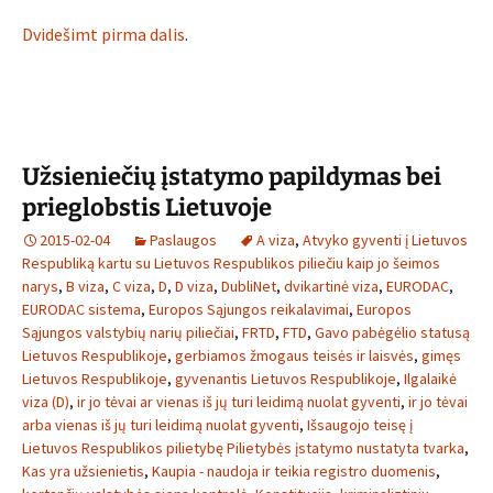
Dvidešimt pirma dalis
.
Užsieniečių įstatymo papildymas bei
prieglobstis Lietuvoje
2015-02-04
Paslaugos
A viza
,
Atvyko gyventi į Lietuvos
Respubliką kartu su Lietuvos Respublikos piliečiu kaip jo šeimos
narys
,
B viza
,
C viza
,
D
,
D viza
,
DubliNet
,
dvikartinė viza
,
EURODAC
,
EURODAC sistema
,
Europos Sąjungos reikalavimai
,
Europos
Sąjungos valstybių narių piliečiai
,
FRTD
,
FTD
,
Gavo pabėgėlio statusą
Lietuvos Respublikoje
,
gerbiamos žmogaus teisės ir laisvės
,
gimęs
Lietuvos Respublikoje
,
gyvenantis Lietuvos Respublikoje
,
Ilgalaikė
viza (D)
,
ir jo tėvai ar vienas iš jų turi leidimą nuolat gyventi
,
ir jo tėvai
arba vienas iš jų turi leidimą nuolat gyventi
,
Išsaugojo teisę į
Lietuvos Respublikos pilietybę Pilietybės įstatymo nustatyta tvarka
,
Kas yra užsienietis
,
Kaupia - naudoja ir teikia registro duomenis
,