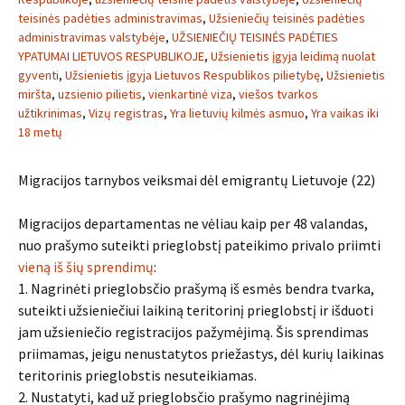
teisinės padėties administravimas
,
Užsieniečių teisinės padėties
administravimas valstybėje
,
UŽSIENIEČIŲ TEISINĖS PADĖTIES
YPATUMAI LIETUVOS RESPUBLIKOJE
,
Užsienietis įgyja leidimą nuolat
gyventi
,
Užsienietis įgyja Lietuvos Respublikos pilietybę
,
Užsienietis
miršta
,
uzsienio pilietis
,
vienkartinė viza
,
viešos tvarkos
užtikrinimas
,
Vizų registras
,
Yra lietuvių kilmės asmuo
,
Yra vaikas iki
18 metų
Migracijos tarnybos veiksmai dėl emigrantų Lietuvoje (22)
Migracijos departamentas ne vėliau kaip per 48 valandas,
nuo prašymo suteikti prieglobstį pateikimo privalo priimti
vieną iš šių sprendimų
:
1. Nagrinėti prieglobsčio prašymą iš esmės bendra tvarka,
suteikti užsieniečiui laikiną teritorinį prieglobstį ir išduoti
jam užsieniečio registracijos pažymėjimą. Šis sprendimas
priimamas, jeigu nenustatytos priežastys, dėl kurių laikinas
teritorinis prieglobstis nesuteikiamas.
2. Nustatyti, kad už prieglobsčio prašymo nagrinėjimą