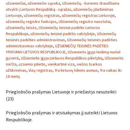
užsieniečiai
,
užsieniečio sąvoka
,
Užsieniečių - kuriems draudžiama
atvykti į Lietuvos Respubliką - sąrašas
,
užsieniečių įdarbinimas
Lietuvoje
,
užsieniečių registras
,
užsieniečių registras Lietuvoje
,
užsieniečių registro funkcijos
,
Užsieniečių registro nuostatai
,
užsieniečių teisės
,
Užsieniečių teisinė padėtis Lietuvos
Respublikoje
,
užsieniečių teisinė padėtis valstybėje
,
Užsieniečių
teisinės padėties administravimas
,
Užsieniečių teisinės padėties
administravimas valstybėje
,
UŽSIENIEČIŲ TEISINĖS PADĖTIES
YPATUMAI LIETUVOS RESPUBLIKOJE
,
Užsienietis įgyja leidimą nuolat
gyventi
,
Užsienietis įgyja Lietuvos Respublikos pilietybę
,
Užsienietis
miršta
,
uzsienio pilietis
,
vienkartinė viza
,
viešos tvarkos
užtikrinimas
,
Vizų registras
,
Yra lietuvių kilmės asmuo
,
Yra vaikas iki
18 metų
Prieglobsčio prašymas Lietuvoje ir priežastys nesuteikti
(23)
Prieglobsčio prašymas ir atsisakymas jį suteikti Lietuvos
Respublikoje.