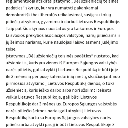
reglamentuoja atskiras įstatymo „Dėl užsieniečių teisinės
padėties“ skyrius, kur yra numatyti pakankamai
demokratiški bei liberalūs reikalavimai, susiję su tokių
piliečių atvykimu, gyvenimu ir darbu Lietuvos Respublikoje.
Taip pat šio skyriaus nuostatos yra taikomos ir Europos
laisvosios prekybos asociacijos valstybių narių piliečiams ir
jų šeimos nariams, kurie naudojasi laisvo asmens judėjimo
teise.
Įstatymas „Dėl užsieniečių teisinės padėties“ nustato, kad
užsienietis, kuris yra vienos iš Europos Sąjungos valstybės
narės pilietis, gali atvykti į Lietuvos Respubliką ir būti joje
iki 3 mėnesių per pusę kalendorinių metų, skaičiuojant nuo
pirmosios atvykimo į Lietuvos Respubliką dienos, o toks
užsienietis, kuris ieško darbo arba nori užsiimti teisėta
veikla Lietuvos Respublikoje, gali būti Lietuvos
Respublikoje dar 3 mėnesius. Europos Sąjungos valstybės
narės piliečio šeimos nariai gali atvykti į Lietuvos
Respubliką kartu su Europos Sąjungos valstybės narės
piliečiu arba atvykti pas jį ir būti Lietuvos Respublikoje 3