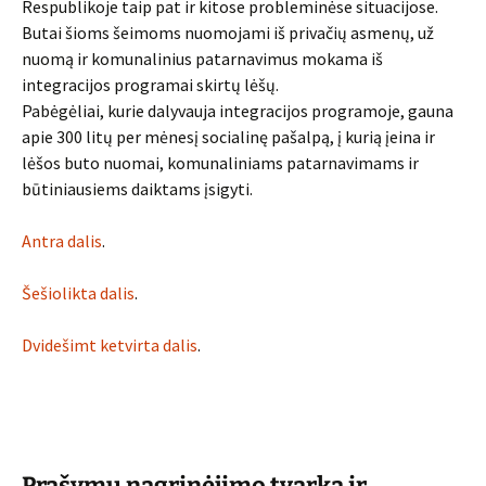
Respublikoje taip pat ir kitose probleminėse situacijose.
Butai šioms šeimoms nuomojami iš privačių asmenų, už
nuomą ir komunalinius patarnavimus mokama iš
integracijos programai skirtų lėšų.
Pabėgėliai, kurie dalyvauja integracijos programoje, gauna
apie 300 litų per mėnesį socialinę pašalpą, į kurią įeina ir
lėšos buto nuomai, komunaliniams patarnavimams ir
būtiniausiems daiktams įsigyti.
Antra dalis
.
Šešiolikta dalis
.
Dvidešimt ketvirta dalis
.
Prašymų nagrinėjimo tvarka ir