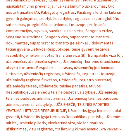
Respublikos pilietybės
,
nuolat gyvenantys lietuvoje uzsienieciai
,
nusikalstamumo prevencija
,
nusikalstamumo užkardymas
,
Oro
uosto tranzitinė (A)
,
Pabėgėlių registras
,
Pasibaigia leidimo laikinai
gyventi galiojimas
,
pilietybės santykių reguliavimas
,
prieglobščio
suteikimas
,
prieglobščio suteikimas Lietuvoje
,
profesinės
kompetencijos
,
sąvoka
,
savoka - uzsienietis
,
Šengeno erdvė
,
Šengeno susitarimas
,
Šengeno viza
,
supaprastinto tranzito
dokumentas
,
supaprastinto tranzito geležinkeliu dokumentas
,
tačiau gyvena Lietuvos Respublikoje
,
teise gyventi lietuvos
respublikoje neterminuotai
,
Tranzitinė viza (B)
,
Trumpalaikė viza (C)
,
užsieniečiai
,
užsieniečio sąvoka
,
Užsieniečių - kuriems draudžiama
atvykti į Lietuvos Respubliką - sąrašas
,
užsieniečių įdarbinimas
Lietuvoje
,
užsieniečių registras
,
užsieniečių registras Lietuvoje
,
užsieniečių registro funkcijos
,
Užsieniečių registro nuostatai
,
užsieniečių teisės
,
Užsieniečių teisinė padėtis Lietuvos
Respublikoje
,
užsieniečių teisinė padėtis valstybėje
,
Užsieniečių
teisinės padėties administravimas
,
Užsieniečių teisinės padėties
administravimas valstybėje
,
UŽSIENIEČIŲ TEISINĖS PADĖTIES
YPATUMAI LIETUVOS RESPUBLIKOJE
,
Užsienietis įgyja leidimą nuolat
gyventi
,
Užsienietis įgyja Lietuvos Respublikos pilietybę
,
Užsienietis
miršta
,
uzsienio pilietis
,
vienkartinė viza
,
viešos tvarkos
užtikrinimas
,
Vizų registras
,
Yra lietuvių kilmės asmuo
,
Yra vaikas iki