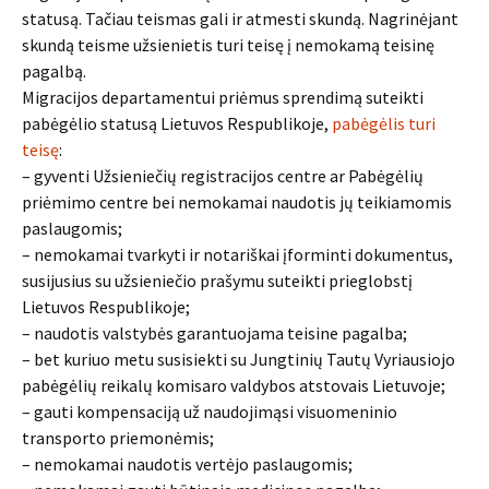
statusą. Tačiau teismas gali ir atmesti skundą. Nagrinėjant
skundą teisme užsienietis turi teisę į nemokamą teisinę
pagalbą.
Migracijos departamentui priėmus sprendimą suteikti
pabėgėlio statusą Lietuvos Respublikoje,
pabėgėlis turi
teisę
:
– gyventi Užsieniečių registracijos centre ar Pabėgėlių
priėmimo centre bei nemokamai naudotis jų teikiamomis
paslaugomis;
– nemokamai tvarkyti ir notariškai įforminti dokumentus,
susijusius su užsieniečio prašymu suteikti prieglobstį
Lietuvos Respublikoje;
– naudotis valstybės garantuojama teisine pagalba;
– bet kuriuo metu susisiekti su Jungtinių Tautų Vyriausiojo
pabėgėlių reikalų komisaro valdybos atstovais Lietuvoje;
– gauti kompensaciją už naudojimąsi visuomeninio
transporto priemonėmis;
– nemokamai naudotis vertėjo paslaugomis;