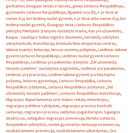
gerbiamos žmogaus teisės ir laisvės
,
gimęs Lietuvos Respublikoje
,
gyvenantis Lietuvos Respublikoje
,
Ilgalaikė viza (D)
,
ir jo tėvai ar
vienas iš jų turi leidimą nuolat gyventi
,
ir jo tėvai arba vienas iš jų turi
leidimą nuolat gyventi
,
Išsaugojo teisę į Lietuvos Respublikos
pilietybę Pilietybės įstatymo nustatyta tvarka
,
Kas yra užsienietis
,
Kaupia - naudoja ir teikia registro duomenis
,
kertančių valstybės
sieną kontrolė
,
Konstitucija
,
kriminaliztiniu ekspertiziu centras
,
laikinai esantys lietuvoje
,
laisvas asmenų judėjimas
,
Leidimas laikinai
gyventi Lietuvos Respublikoje
,
Leidimas nuolat gyventi Lietuvos
Respublikoje
,
Leidimas yra pakeistas įstatymo „Dėl užsieniečių
teisinės padėties“ nustatytais pagrindais
,
Leidimas yra panaikintas
,
Leidimas yra prarastas
,
Leidime laikinai gyventi yra klastojimo
požymių
,
lietuvos gyventojai
,
Lietuvos Respublika
,
Lietuvos
Respublikos įstatymas
,
Lietuvos Respublikos įstatymas „Dėl
užsieniečių teisinės padėties“
,
Lietuvos Respublikos Konstitucija
,
Migracijos departamentas prie Vidaus reikalų ministerijos
,
migracijos politikos vykdymas
,
migracijos proceso kontrolė
Lietuvoje
,
migracijos procesų valdymas pagal Europos Sąjungos
direktyvas
,
nelegalios migracijos prevencija
,
Neteko Lietuvos
Respublikos pilietybės
,
nuolat gyvenantys lietuvoje uzsienieciai
,
nusikalstamumo prevencija
,
nusikalstamumo užkardymas
,
Oro