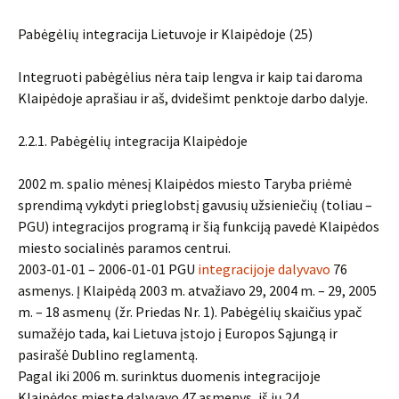
Pabėgėlių integracija Lietuvoje ir Klaipėdoje (25)
Integruoti pabėgėlius nėra taip lengva ir kaip tai daroma
Klaipėdoje aprašiau ir aš, dvidešimt penktoje darbo dalyje.
2.2.1. Pabėgėlių integracija Klaipėdoje
2002 m. spalio mėnesį Klaipėdos miesto Taryba priėmė
sprendimą vykdyti prieglobstį gavusių užsieniečių (toliau –
PGU) integracijos programą ir šią funkciją pavedė Klaipėdos
miesto socialinės paramos centrui.
2003-01-01 – 2006-01-01 PGU
integracijoje dalyvavo
76
asmenys. Į Klaipėdą 2003 m. atvažiavo 29, 2004 m. – 29, 2005
m. – 18 asmenų (žr. Priedas Nr. 1). Pabėgėlių skaičius ypač
sumažėjo tada, kai Lietuva įstojo į Europos Sąjungą ir
pasirašė Dublino reglamentą.
Pagal iki 2006 m. surinktus duomenis integracijoje
Klaipėdos mieste dalyvavo 47 asmenys, iš jų 24