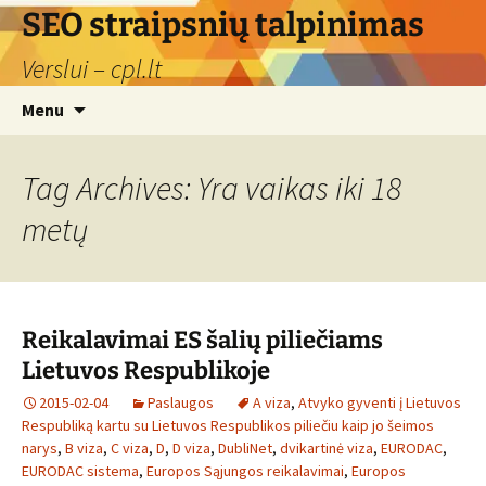
Skip
SEO straipsnių talpinimas
to
Verslui – cpl.lt
content
Search
Menu
for:
Tag Archives: Yra vaikas iki 18
metų
Reikalavimai ES šalių piliečiams
Lietuvos Respublikoje
2015-02-04
Paslaugos
A viza
,
Atvyko gyventi į Lietuvos
Respubliką kartu su Lietuvos Respublikos piliečiu kaip jo šeimos
narys
,
B viza
,
C viza
,
D
,
D viza
,
DubliNet
,
dvikartinė viza
,
EURODAC
,
EURODAC sistema
,
Europos Sąjungos reikalavimai
,
Europos