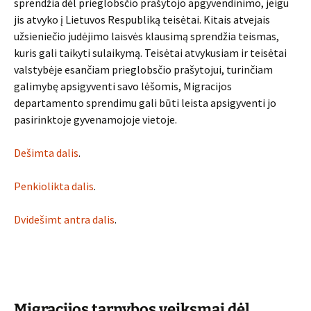
sprendžia dėl prieglobsčio prašytojo apgyvendinimo, jeigu
jis atvyko į Lietuvos Respubliką teisėtai. Kitais atvejais
užsieniečio judėjimo laisvės klausimą sprendžia teismas,
kuris gali taikyti sulaikymą. Teisėtai atvykusiam ir teisėtai
valstybėje esančiam prieglobsčio prašytojui, turinčiam
galimybę apsigyventi savo lėšomis, Migracijos
departamento sprendimu gali būti leista apsigyventi jo
pasirinktoje gyvenamojoje vietoje.
Dešimta dalis
.
Penkiolikta dalis
.
Dvidešimt antra dalis
.
Migracijos tarnybos veiksmai dėl