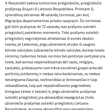
4. Nesuteikti laikino teritorinio prieglobsčio, prieglobsčio
prašytoją išsiųsti iš Lietuvos Respublikos. Priimant šį
sprendimą skiriamas 48 valandų terminas, per kurį
Migracijos departamentas privalo nuspręsti. Šis terminas
gali būti pratęstas iki 72 valandų nuo prašymo suteikti
prieglobstį pateikimo momento. Toks prašymo suteikti
prieglobstį nagrinėjimas atliekamas iš esmės skubos
tvarka, jis taikomas, jeigu užsienietis atvyko iš saugios
kilmės valstybės (užsieniečio kilmės valstybė, kurioje teisės
sistema, taikomos teisės normos bei politiniai santykiai yra
tokie, kad asmuo nepersekiojimas dėl rasės, religijos,
tautybės, priklausymo tam tikrai socialinei grupei arba dėl
politinių įsitikinimų ir niekas nėra kankinamas, su niekuo
nesielgiama žiauriai, nežmoniškai ar žeminančiai ir taip
nebaudžiama, taip pat nepažeidžiamos pagrindinės
žmogaus teisės ir laisvės) ir, jeigu užsieniečio prašymas
suteikti prieglobstį yra akivaizdžiai nepagrįstas (toks
užsieniečio prašymas suteikti prieglobstį Lietuvos
Respublikoje, kuriame akivaizdžiai nėra persekiojimo