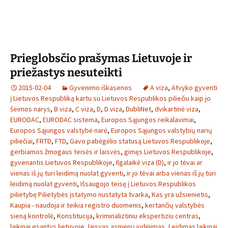
Prieglobsčio prašymas Lietuvoje ir
priežastys nesuteikti
2015-02-04
Gyvenimo iškasenos
A viza
,
Atvyko gyventi
į Lietuvos Respubliką kartu su Lietuvos Respublikos piliečiu kaip jo
šeimos narys
,
B viza
,
C viza
,
D
,
D viza
,
DubliNet
,
dvikartinė viza
,
EURODAC
,
EURODAC sistema
,
Europos Sąjungos reikalavimai
,
Europos Sąjungos valstybė narė
,
Europos Sąjungos valstybių narių
piliečiai
,
FRTD
,
FTD
,
Gavo pabėgėlio statusą Lietuvos Respublikoje
,
gerbiamos žmogaus teisės ir laisvės
,
gimęs Lietuvos Respublikoje
,
gyvenantis Lietuvos Respublikoje
,
Ilgalaikė viza (D)
,
ir jo tėvai ar
vienas iš jų turi leidimą nuolat gyventi
,
ir jo tėvai arba vienas iš jų turi
leidimą nuolat gyventi
,
Išsaugojo teisę į Lietuvos Respublikos
pilietybę Pilietybės įstatymo nustatyta tvarka
,
Kas yra užsienietis
,
Kaupia - naudoja ir teikia registro duomenis
,
kertančių valstybės
sieną kontrolė
,
Konstitucija
,
kriminaliztiniu ekspertiziu centras
,
laikinai esantys lietuvoje
,
laisvas asmenų judėjimas
,
Leidimas laikinai