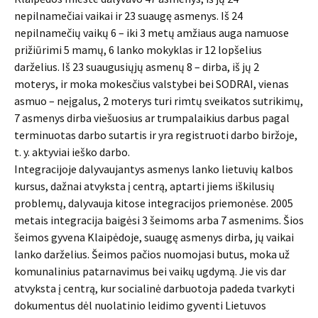
nepilnamečiai vaikai ir 23 suaugę asmenys. Iš 24
nepilnamečių vaikų 6 – iki 3 metų amžiaus auga namuose
prižiūrimi 5 mamų, 6 lanko mokyklas ir 12 lopšelius
darželius. Iš 23 suaugusiųjų asmenų 8 – dirba, iš jų 2
moterys, ir moka mokesčius valstybei bei SODRAI, vienas
asmuo – neįgalus, 2 moterys turi rimtų sveikatos sutrikimų,
7 asmenys dirba viešuosius ar trumpalaikius darbus pagal
terminuotas darbo sutartis ir yra registruoti darbo biržoje,
t. y. aktyviai ieško darbo.
Integracijoje dalyvaujantys asmenys lanko lietuvių kalbos
kursus, dažnai atvyksta į centrą, aptarti jiems iškilusių
problemų, dalyvauja kitose integracijos priemonėse. 2005
metais integracija baigėsi 3 šeimoms arba 7 asmenims. Šios
šeimos gyvena Klaipėdoje, suaugę asmenys dirba, jų vaikai
lanko darželius. Šeimos pačios nuomojasi butus, moka už
komunalinius patarnavimus bei vaikų ugdymą. Jie vis dar
atvyksta į centrą, kur socialinė darbuotoja padeda tvarkyti
dokumentus dėl nuolatinio leidimo gyventi Lietuvos