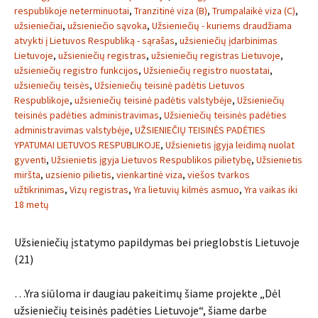
respublikoje neterminuotai
,
Tranzitinė viza (B)
,
Trumpalaikė viza (C)
,
užsieniečiai
,
užsieniečio sąvoka
,
Užsieniečių - kuriems draudžiama
atvykti į Lietuvos Respubliką - sąrašas
,
užsieniečių įdarbinimas
Lietuvoje
,
užsieniečių registras
,
užsieniečių registras Lietuvoje
,
užsieniečių registro funkcijos
,
Užsieniečių registro nuostatai
,
užsieniečių teisės
,
Užsieniečių teisinė padėtis Lietuvos
Respublikoje
,
užsieniečių teisinė padėtis valstybėje
,
Užsieniečių
teisinės padėties administravimas
,
Užsieniečių teisinės padėties
administravimas valstybėje
,
UŽSIENIEČIŲ TEISINĖS PADĖTIES
YPATUMAI LIETUVOS RESPUBLIKOJE
,
Užsienietis įgyja leidimą nuolat
gyventi
,
Užsienietis įgyja Lietuvos Respublikos pilietybę
,
Užsienietis
miršta
,
uzsienio pilietis
,
vienkartinė viza
,
viešos tvarkos
užtikrinimas
,
Vizų registras
,
Yra lietuvių kilmės asmuo
,
Yra vaikas iki
18 metų
Užsieniečių įstatymo papildymas bei prieglobstis Lietuvoje
(21)
…Yra siūloma ir daugiau pakeitimų šiame projekte „Dėl
užsieniečių teisinės padėties Lietuvoje“, šiame darbe