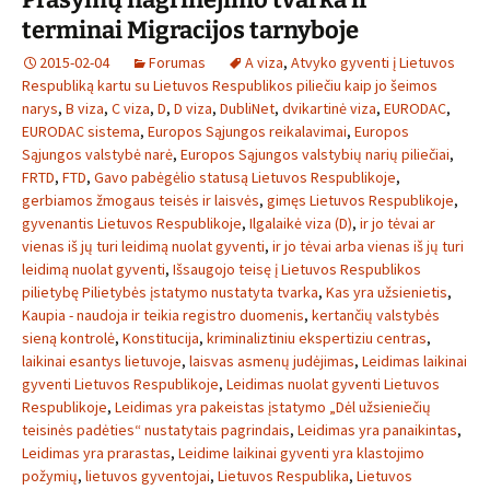
terminai Migracijos tarnyboje
2015-02-04
Forumas
A viza
,
Atvyko gyventi į Lietuvos
Respubliką kartu su Lietuvos Respublikos piliečiu kaip jo šeimos
narys
,
B viza
,
C viza
,
D
,
D viza
,
DubliNet
,
dvikartinė viza
,
EURODAC
,
EURODAC sistema
,
Europos Sąjungos reikalavimai
,
Europos
Sąjungos valstybė narė
,
Europos Sąjungos valstybių narių piliečiai
,
FRTD
,
FTD
,
Gavo pabėgėlio statusą Lietuvos Respublikoje
,
gerbiamos žmogaus teisės ir laisvės
,
gimęs Lietuvos Respublikoje
,
gyvenantis Lietuvos Respublikoje
,
Ilgalaikė viza (D)
,
ir jo tėvai ar
vienas iš jų turi leidimą nuolat gyventi
,
ir jo tėvai arba vienas iš jų turi
leidimą nuolat gyventi
,
Išsaugojo teisę į Lietuvos Respublikos
pilietybę Pilietybės įstatymo nustatyta tvarka
,
Kas yra užsienietis
,
Kaupia - naudoja ir teikia registro duomenis
,
kertančių valstybės
sieną kontrolė
,
Konstitucija
,
kriminaliztiniu ekspertiziu centras
,
laikinai esantys lietuvoje
,
laisvas asmenų judėjimas
,
Leidimas laikinai
gyventi Lietuvos Respublikoje
,
Leidimas nuolat gyventi Lietuvos
Respublikoje
,
Leidimas yra pakeistas įstatymo „Dėl užsieniečių
teisinės padėties“ nustatytais pagrindais
,
Leidimas yra panaikintas
,
Leidimas yra prarastas
,
Leidime laikinai gyventi yra klastojimo
požymių
,
lietuvos gyventojai
,
Lietuvos Respublika
,
Lietuvos