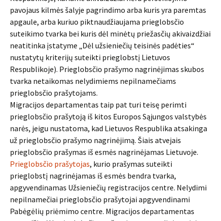
pavojaus kilmės šalyje pagrindimo arba kuris yra paremtas
apgaule, arba kuriuo piktnaudžiaujama prieglobsčio
suteikimo tvarka bei kuris dėl minėtų priežasčių akivaizdžiai
neatitinka įstatyme „Dėl užsieniečių teisinės padėties“
nustatytų kriterijų suteikti prieglobstį Lietuvos
Respublikoje). Prieglobsčio prašymo nagrinėjimas skubos
tvarka netaikomas nelydimiems nepilnamečiams
prieglobsčio prašytojams.
Migracijos departamentas taip pat turi teisę perimti
prieglobsčio prašytoją iš kitos Europos Sąjungos valstybės
narės, jeigu nustatoma, kad Lietuvos Respublika atsakinga
už prieglobsčio prašymo nagrinėjimą. Šiais atvejais
prieglobsčio prašymas iš esmės nagrinėjamas Lietuvoje.
Prieglobsčio prašytojas
, kurio prašymas suteikti
prieglobstį nagrinėjamas iš esmės bendra tvarka,
apgyvendinamas Užsieniečių registracijos centre. Nelydimi
nepilnamečiai prieglobsčio prašytojai apgyvendinami
Pabėgėlių priėmimo centre. Migracijos departamentas