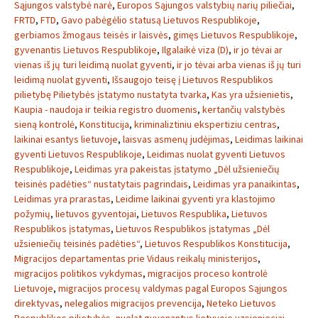
Sąjungos valstybė narė
,
Europos Sąjungos valstybių narių piliečiai
,
FRTD
,
FTD
,
Gavo pabėgėlio statusą Lietuvos Respublikoje
,
gerbiamos žmogaus teisės ir laisvės
,
gimęs Lietuvos Respublikoje
,
gyvenantis Lietuvos Respublikoje
,
Ilgalaikė viza (D)
,
ir jo tėvai ar
vienas iš jų turi leidimą nuolat gyventi
,
ir jo tėvai arba vienas iš jų turi
leidimą nuolat gyventi
,
Išsaugojo teisę į Lietuvos Respublikos
pilietybę Pilietybės įstatymo nustatyta tvarka
,
Kas yra užsienietis
,
Kaupia - naudoja ir teikia registro duomenis
,
kertančių valstybės
sieną kontrolė
,
Konstitucija
,
kriminaliztiniu ekspertiziu centras
,
laikinai esantys lietuvoje
,
laisvas asmenų judėjimas
,
Leidimas laikinai
gyventi Lietuvos Respublikoje
,
Leidimas nuolat gyventi Lietuvos
Respublikoje
,
Leidimas yra pakeistas įstatymo „Dėl užsieniečių
teisinės padėties“ nustatytais pagrindais
,
Leidimas yra panaikintas
,
Leidimas yra prarastas
,
Leidime laikinai gyventi yra klastojimo
požymių
,
lietuvos gyventojai
,
Lietuvos Respublika
,
Lietuvos
Respublikos įstatymas
,
Lietuvos Respublikos įstatymas „Dėl
užsieniečių teisinės padėties“
,
Lietuvos Respublikos Konstitucija
,
Migracijos departamentas prie Vidaus reikalų ministerijos
,
migracijos politikos vykdymas
,
migracijos proceso kontrolė
Lietuvoje
,
migracijos procesų valdymas pagal Europos Sąjungos
direktyvas
,
nelegalios migracijos prevencija
,
Neteko Lietuvos