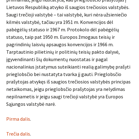
Lietuvos Respubliką atvyko iš saugios trečiosios valstybės.
Saugi trečioji valstybė – tai valstybė, kuri nėra užsieniečio
kilmės valstybė, tačiau yra 1951 m. Konvencijos dėl
pabėgėlių statuso ir 1967 m. Protokolo dėl pabėgėlių
statuso, taip pat 1950 m. Europos žmogaus teisių ir
pagrindinių laisvių apsaugos konvencijos ir 1966 m.
Tarptautinio pilietinių ir politinių teisių pakto dalyvė,
įgyvendinanti šių dokumentų nuostatas ir pagal
nacionalinius įstatymus suteikianti realią galimybę prašyti
prieglobsčio bei nustatyta tvarka jį gauti. Prieglobsčio
prašytojas atvykęs iš saugios trečiosios valstybės principas
netaikomas, jeigu prieglobsčio prašytojas yra nelydimas
nepilnametis ir jeigu saugi trečioji valstybė yra Europos
Sąjungos valstybė narė.
Pirma dalis
.
Trečia dalis
.