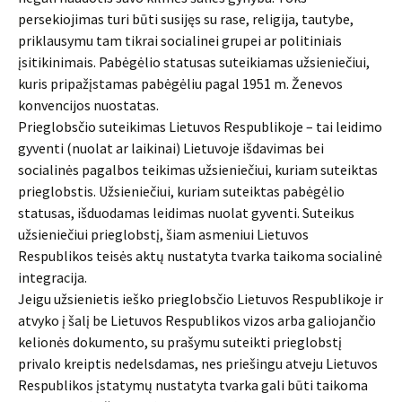
persekiojimas turi būti susijęs su rase, religija, tautybe,
priklausymu tam tikrai socialinei grupei ar politiniais
įsitikinimais. Pabėgėlio statusas suteikiamas užsieniečiui,
kuris pripažįstamas pabėgėliu pagal 1951 m. Ženevos
konvencijos nuostatas.
Prieglobsčio suteikimas Lietuvos Respublikoje – tai leidimo
gyventi (nuolat ar laikinai) Lietuvoje išdavimas bei
socialinės pagalbos teikimas užsieniečiui, kuriam suteiktas
prieglobstis. Užsieniečiui, kuriam suteiktas pabėgėlio
statusas, išduodamas leidimas nuolat gyventi. Suteikus
užsieniečiui prieglobstį, šiam asmeniui Lietuvos
Respublikos teisės aktų nustatyta tvarka taikoma socialinė
integracija.
Jeigu užsienietis ieško prieglobsčio Lietuvos Respublikoje ir
atvyko į šalį be Lietuvos Respublikos vizos arba galiojančio
kelionės dokumento, su prašymu suteikti prieglobstį
privalo kreiptis nedelsdamas, nes priešingu atveju Lietuvos
Respublikos įstatymų nustatyta tvarka gali būti taikoma