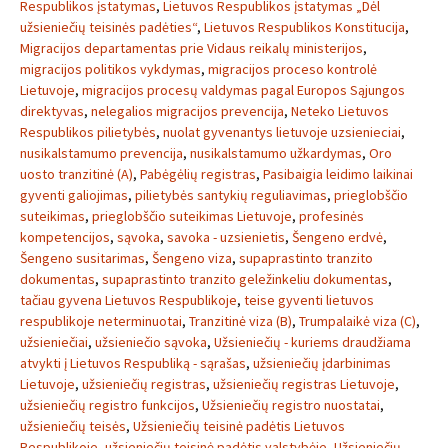
Respublikos įstatymas
,
Lietuvos Respublikos įstatymas „Dėl
užsieniečių teisinės padėties“
,
Lietuvos Respublikos Konstitucija
,
Migracijos departamentas prie Vidaus reikalų ministerijos
,
migracijos politikos vykdymas
,
migracijos proceso kontrolė
Lietuvoje
,
migracijos procesų valdymas pagal Europos Sąjungos
direktyvas
,
nelegalios migracijos prevencija
,
Neteko Lietuvos
Respublikos pilietybės
,
nuolat gyvenantys lietuvoje uzsienieciai
,
nusikalstamumo prevencija
,
nusikalstamumo užkardymas
,
Oro
uosto tranzitinė (A)
,
Pabėgėlių registras
,
Pasibaigia leidimo laikinai
gyventi galiojimas
,
pilietybės santykių reguliavimas
,
prieglobščio
suteikimas
,
prieglobščio suteikimas Lietuvoje
,
profesinės
kompetencijos
,
sąvoka
,
savoka - uzsienietis
,
Šengeno erdvė
,
Šengeno susitarimas
,
Šengeno viza
,
supaprastinto tranzito
dokumentas
,
supaprastinto tranzito geležinkeliu dokumentas
,
tačiau gyvena Lietuvos Respublikoje
,
teise gyventi lietuvos
respublikoje neterminuotai
,
Tranzitinė viza (B)
,
Trumpalaikė viza (C)
,
užsieniečiai
,
užsieniečio sąvoka
,
Užsieniečių - kuriems draudžiama
atvykti į Lietuvos Respubliką - sąrašas
,
užsieniečių įdarbinimas
Lietuvoje
,
užsieniečių registras
,
užsieniečių registras Lietuvoje
,
užsieniečių registro funkcijos
,
Užsieniečių registro nuostatai
,
užsieniečių teisės
,
Užsieniečių teisinė padėtis Lietuvos
Respublikoje
,
užsieniečių teisinė padėtis valstybėje
,
Užsieniečių