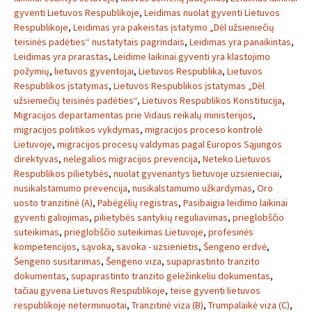
gyventi Lietuvos Respublikoje
,
Leidimas nuolat gyventi Lietuvos
Respublikoje
,
Leidimas yra pakeistas įstatymo „Dėl užsieniečių
teisinės padėties“ nustatytais pagrindais
,
Leidimas yra panaikintas
,
Leidimas yra prarastas
,
Leidime laikinai gyventi yra klastojimo
požymių
,
lietuvos gyventojai
,
Lietuvos Respublika
,
Lietuvos
Respublikos įstatymas
,
Lietuvos Respublikos įstatymas „Dėl
užsieniečių teisinės padėties“
,
Lietuvos Respublikos Konstitucija
,
Migracijos departamentas prie Vidaus reikalų ministerijos
,
migracijos politikos vykdymas
,
migracijos proceso kontrolė
Lietuvoje
,
migracijos procesų valdymas pagal Europos Sąjungos
direktyvas
,
nelegalios migracijos prevencija
,
Neteko Lietuvos
Respublikos pilietybės
,
nuolat gyvenantys lietuvoje uzsienieciai
,
nusikalstamumo prevencija
,
nusikalstamumo užkardymas
,
Oro
uosto tranzitinė (A)
,
Pabėgėlių registras
,
Pasibaigia leidimo laikinai
gyventi galiojimas
,
pilietybės santykių reguliavimas
,
prieglobščio
suteikimas
,
prieglobščio suteikimas Lietuvoje
,
profesinės
kompetencijos
,
sąvoka
,
savoka - uzsienietis
,
Šengeno erdvė
,
Šengeno susitarimas
,
Šengeno viza
,
supaprastinto tranzito
dokumentas
,
supaprastinto tranzito geležinkeliu dokumentas
,
tačiau gyvena Lietuvos Respublikoje
,
teise gyventi lietuvos
respublikoje neterminuotai
,
Tranzitinė viza (B)
,
Trumpalaikė viza (C)
,