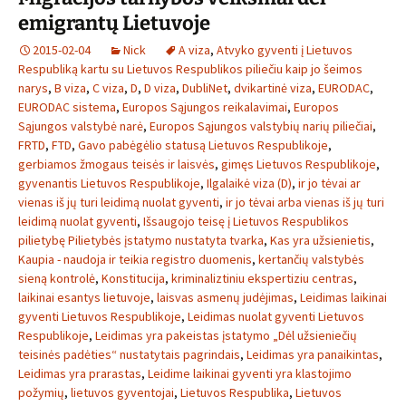
emigrantų Lietuvoje
2015-02-04
Nick
A viza
,
Atvyko gyventi į Lietuvos
Respubliką kartu su Lietuvos Respublikos piliečiu kaip jo šeimos
narys
,
B viza
,
C viza
,
D
,
D viza
,
DubliNet
,
dvikartinė viza
,
EURODAC
,
EURODAC sistema
,
Europos Sąjungos reikalavimai
,
Europos
Sąjungos valstybė narė
,
Europos Sąjungos valstybių narių piliečiai
,
FRTD
,
FTD
,
Gavo pabėgėlio statusą Lietuvos Respublikoje
,
gerbiamos žmogaus teisės ir laisvės
,
gimęs Lietuvos Respublikoje
,
gyvenantis Lietuvos Respublikoje
,
Ilgalaikė viza (D)
,
ir jo tėvai ar
vienas iš jų turi leidimą nuolat gyventi
,
ir jo tėvai arba vienas iš jų turi
leidimą nuolat gyventi
,
Išsaugojo teisę į Lietuvos Respublikos
pilietybę Pilietybės įstatymo nustatyta tvarka
,
Kas yra užsienietis
,
Kaupia - naudoja ir teikia registro duomenis
,
kertančių valstybės
sieną kontrolė
,
Konstitucija
,
kriminaliztiniu ekspertiziu centras
,
laikinai esantys lietuvoje
,
laisvas asmenų judėjimas
,
Leidimas laikinai
gyventi Lietuvos Respublikoje
,
Leidimas nuolat gyventi Lietuvos
Respublikoje
,
Leidimas yra pakeistas įstatymo „Dėl užsieniečių
teisinės padėties“ nustatytais pagrindais
,
Leidimas yra panaikintas
,
Leidimas yra prarastas
,
Leidime laikinai gyventi yra klastojimo
požymių
,
lietuvos gyventojai
,
Lietuvos Respublika
,
Lietuvos