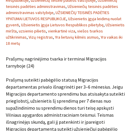
Respublikoje
,
užsieniečių teisinė padėtis valstybėje
,
Užsieniečių
teisinės padėties administravimas
,
Užsieniečių teisinės padėties
administravimas valstybėje
,
UŽSIENIEČIŲ TEISINĖS PADĖTIES
YPATUMAI LIETUVOS RESPUBLIKOJE
,
Užsienietis įgyja leidimą nuolat
gyventi
,
Užsienietis įgyja Lietuvos Respublikos pilietybę
,
Užsienietis
miršta
,
uzsienio pilietis
,
vienkartinė viza
,
viešos tvarkos
užtikrinimas
,
Vizų registras
,
Yra lietuvių kilmės asmuo
,
Yra vaikas iki
18 metų
Prašymų nagrinėjimo tvarka ir terminai Migracijos
tarnyboje (24)
Prašymą suteikti pabėgėlio statusą Migracijos
departamentas privalo išnagrinėti per 3–6 mėnesius. Jeigu
Migracijos departamento sprendimu bus atsisakyta suteikti
prieglobstį, užsienietis šį sprendimą per 7 dienas nuo
supažindinimo su sprendimu dienos turi teisę apskųsti
Vilniaus apygardos administraciniam teismui. Teismas
išnagrinėjęs skundą, gali jį patenkinti ir įpareigoti
Migracijos departamentą suteikti užsieniečiui pabėgėlio