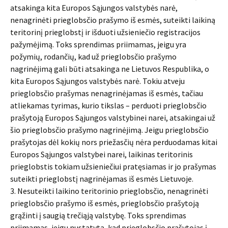
atsakinga kita Europos Sąjungos valstybės narė,
nenagrinėti prieglobsčio prašymo iš esmės, suteikti laikiną
teritorinį prieglobstį ir išduoti užsieniečio registracijos
pažymėjimą. Toks sprendimas priimamas, jeigu yra
požymių, rodančių, kad už prieglobsčio prašymo
nagrinėjimą gali būti atsakinga ne Lietuvos Respublika, o
kita Europos Sąjungos valstybės narė. Tokiu atveju
prieglobsčio prašymas nenagrinėjamas iš esmės, tačiau
atliekamas tyrimas, kurio tikslas – perduoti prieglobsčio
prašytoją Europos Sąjungos valstybinei narei, atsakingai už
šio prieglobsčio prašymo nagrinėjimą. Jeigu prieglobsčio
prašytojas dėl kokių nors priežasčių nėra perduodamas kitai
Europos Sąjungos valstybei narei, laikinas teritorinis
prieglobstis tokiam užsieniečiui pratęsiamas ir jo prašymas
suteikti prieglobstį nagrinėjamas iš esmės Lietuvoje.
3. Nesuteikti laikino teritorinio prieglobsčio, nenagrinėti
prieglobsčio prašymo iš esmės, prieglobsčio prašytoją
grąžinti į saugią trečiąją valstybę. Toks sprendimas
priimamas, jeigu nustatyta, kad prieglobsčio prašytojas į