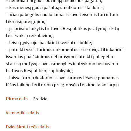
– nemokamai gauti būtinąją medicinos pagalbą;
– kas mėnesį gauti pašalpą smulkioms išlaidoms;
Tačiau pabėgėlis naudodamasis savo teisėmis turi ir tam
tikrų įsipareigojimų:
– jis privalo laikytis Lietuvos Respublikos įstatymų ir kitų
teisės aktų reikalavimų;
– leisti gydytojui patikrinti sveikatos būklę;
– pateikti visus turimus dokumentus ir tikrovę atitinkančius
išsamius paaiškinimus dėl prašymo suteikti pabėgėlio
statusą motyvų, savo asmenybės ir atvykimo bei buvimo
Lietuvos Respublikoje aplinkybių;
– laisva forma deklaruoti savo turimas lėšas ir gaunamas
lėšas laikino teritorinio prieglobsčio teikimo laikotarpiu.
Pirma dalis
– Pradžia.
Vienuolikta dalis
.
Dvidešimt trečia dalis
.