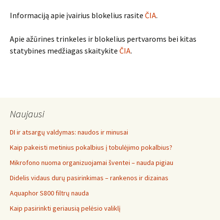
Informaciją apie įvairius blokelius rasite
ČIA
.
Apie ažūrines trinkeles ir blokelius pertvaroms bei kitas
statybines medžiagas skaitykite
ČIA
.
Naujausi
DI ir atsargų valdymas: naudos ir minusai
Kaip pakeisti metinius pokalbius į tobulėjimo pokalbius?
Mikrofono nuoma organizuojamai šventei – nauda pigiau
Didelis vidaus durų pasirinkimas – rankenos ir dizainas
Aquaphor S800 filtrų nauda
Kaip pasirinkti geriausią pelėsio valiklį