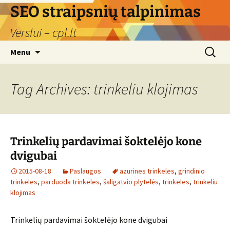
Skip
SEO straipsnių talpinimas
to
Verslui – cpl.lt
content
Search
Menu
for:
Tag Archives: trinkeliu klojimas
Trinkelių pardavimai šoktelėjo kone
dvigubai
2015-08-18
Paslaugos
azurines trinkeles
,
grindinio
trinkeles
,
parduoda trinkeles
,
šaligatvio plytelės
,
trinkeles
,
trinkeliu
klojimas
Trinkelių pardavimai šoktelėjo kone dvigubai