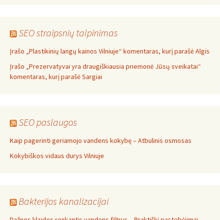
SEO straipsnių talpinimas
Įrašo „Plastikinių langų kainos Vilniuje“ komentaras, kurį parašė Algis
Įrašo „Prezervatyvai yra draugiškiausia priemonė Jūsų sveikatai“
komentaras, kurį parašė Sargiai
SEO paslaugos
Kaip pagerinti geriamojo vandens kokybę – Atbulinis osmosas
Kokybiškos vidaus durys Vilniuje
Bakterijos kanalizacijai
Dažnos klaidos renkantis vandens filtrus – Praktiški pastebėjimai