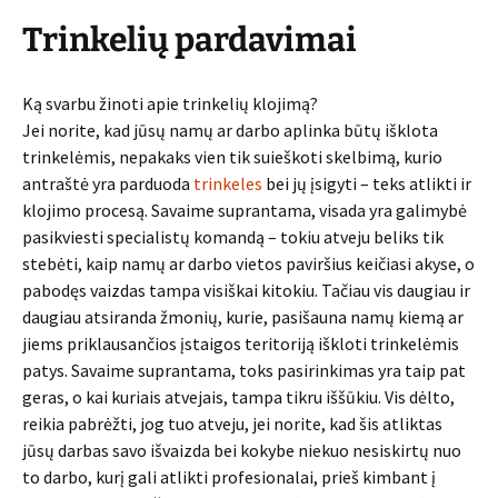
Trinkelių pardavimai
Ką svarbu žinoti apie trinkelių klojimą?
Jei norite, kad jūsų namų ar darbo aplinka būtų išklota
trinkelėmis, nepakaks vien tik suieškoti skelbimą, kurio
antraštė yra parduoda
trinkeles
bei jų įsigyti – teks atlikti ir
klojimo procesą. Savaime suprantama, visada yra galimybė
pasikviesti specialistų komandą – tokiu atveju beliks tik
stebėti, kaip namų ar darbo vietos paviršius keičiasi akyse, o
pabodęs vaizdas tampa visiškai kitokiu. Tačiau vis daugiau ir
daugiau atsiranda žmonių, kurie, pasišauna namų kiemą ar
jiems priklausančios įstaigos teritoriją iškloti trinkelėmis
patys. Savaime suprantama, toks pasirinkimas yra taip pat
geras, o kai kuriais atvejais, tampa tikru iššūkiu. Vis dėlto,
reikia pabrėžti, jog tuo atveju, jei norite, kad šis atliktas
jūsų darbas savo išvaizda bei kokybe niekuo nesiskirtų nuo
to darbo, kurį gali atlikti profesionalai, prieš kimbant į