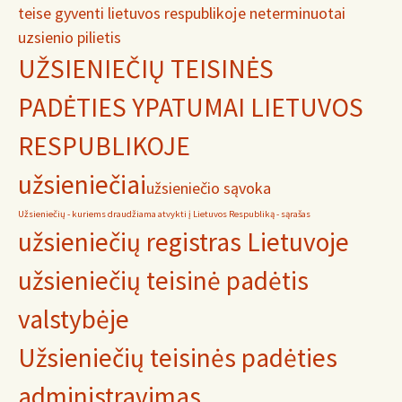
teise gyventi lietuvos respublikoje neterminuotai
uzsienio pilietis
UŽSIENIEČIŲ TEISINĖS
PADĖTIES YPATUMAI LIETUVOS
RESPUBLIKOJE
užsieniečiai
užsieniečio sąvoka
Užsieniečių - kuriems draudžiama atvykti į Lietuvos Respubliką - sąrašas
užsieniečių registras Lietuvoje
užsieniečių teisinė padėtis
valstybėje
Užsieniečių teisinės padėties
administravimas