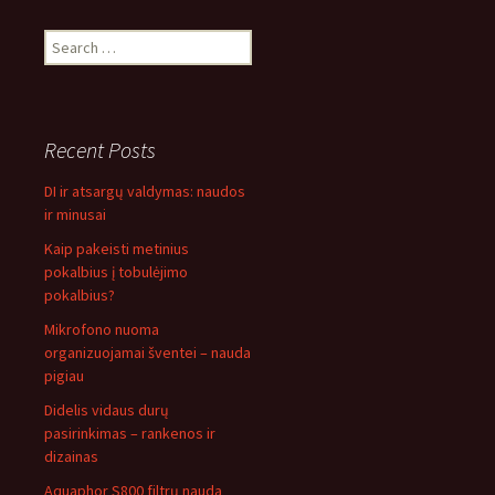
Search
for:
Recent Posts
DI ir atsargų valdymas: naudos
ir minusai
Kaip pakeisti metinius
pokalbius į tobulėjimo
pokalbius?
Mikrofono nuoma
organizuojamai šventei – nauda
pigiau
Didelis vidaus durų
pasirinkimas – rankenos ir
dizainas
Aquaphor S800 filtrų nauda