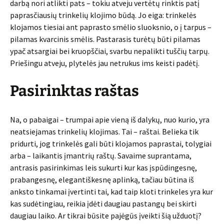
darbą nori atlikti pats – tokiu atveju vertėtų rinktis patį
paprasčiausių trinkelių klojimo būdą. Jo eiga: trinkelės
klojamos tiesiai ant paprasto smėlio sluoksnio, o į tarpus –
pilamas kvarcinis smėlis. Pastarasis turėtų būti pilamas
ypač atsargiai bei kruopščiai, svarbu nepalikti tuščių tarpų.
Priešingu atveju, plytelės jau netrukus ims keisti padėtį.
Pasirinktas raštas
Na, o pabaigai – trumpai apie vieną iš dalykų, nuo kurio, yra
neatsiejamas trinkelių klojimas. Tai – raštai. Belieka tik
pridurti, jog trinkelės gali būti klojamos paprastai, tolygiai
arba – laikantis įmantrių raštų. Savaime suprantama,
antrasis pasirinkimas leis sukurti kur kas įspūdingesnę,
prabangesnę, elegantiškesnę aplinką, tačiau būtina iš
anksto tinkamai įvertinti tai, kad taip kloti trinkeles yra kur
kas sudėtingiau, reikia įdėti daugiau pastangų bei skirti
daugiau laiko. Ar tikrai būsite pajėgūs įveikti šią užduotį?