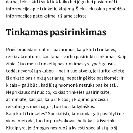
darbą, teks skirti šiek tiek laiko bei jėgų bei pasidomėti
informacija apie trinkelių klojimą. Šiek tiek tokio pobūdžio
informacijos pateiksime ir šiame tekste.
Tinkamas pasirinkimas
Prieš pradedant dalinti patarimus, kaip kloti trinkeles,
reikia akcentuoti, kad labai svarbu pasirinkti tinkamas. Kaip
žinia, šiuo metu trinkelių pasirinkimas yra ypač gausus,
todėl nevertėtų skubėti – net ir tuo atveju, jei turite keletą
iš anksto pasirinktų variantų, nepatingėkite pasidomėti ir
kitais – gali būti, kad jūsų nuomonė netruks pasikeisti…
Nepriklausomi nuo to, kokias trinkeles pasirinksite,
atminkite, kad jos, kaip ir kitos jų klojimo procesui
reikalingos medžiagos, turi būti kokybiškos.
Kaip kloti trinkeles? Specialistų komanda gali pasiūlyti ne
vieną metodą, tuo tarpu užsakovui, belieka tik išsirinkti.
Kitaip yra, jei žmogus nesiruošia kviesti specialistų, o šį