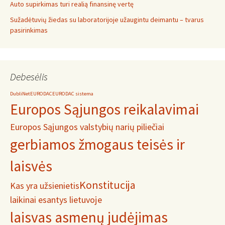
Auto supirkimas turi realią finansinę vertę
Sužadėtuvių žiedas su laboratorijoje užaugintu deimantu – tvarus
pasirinkimas
Debesėlis
DubliNet
EURODAC
EURODAC sistema
Europos Sąjungos reikalavimai
Europos Sąjungos valstybių narių piliečiai
gerbiamos žmogaus teisės ir
laisvės
Konstitucija
Kas yra užsienietis
laikinai esantys lietuvoje
laisvas asmenų judėjimas