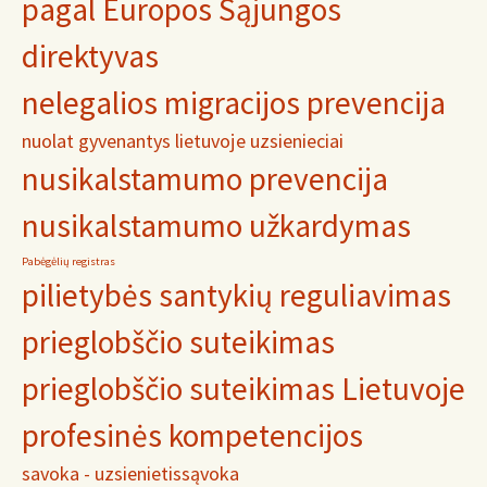
pagal Europos Sąjungos
direktyvas
nelegalios migracijos prevencija
nuolat gyvenantys lietuvoje uzsienieciai
nusikalstamumo prevencija
nusikalstamumo užkardymas
Pabėgėlių registras
pilietybės santykių reguliavimas
prieglobščio suteikimas
prieglobščio suteikimas Lietuvoje
profesinės kompetencijos
savoka - uzsienietis
sąvoka