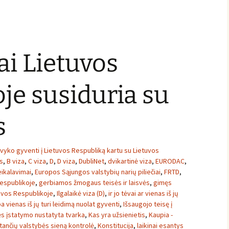
ai Lietuvos
je susiduria su
s
vyko gyventi į Lietuvos Respubliką kartu su Lietuvos
ys
,
B viza
,
C viza
,
D
,
D viza
,
DubliNet
,
dvikartinė viza
,
EURODAC
,
ikalavimai
,
Europos Sąjungos valstybių narių piliečiai
,
FRTD
,
espublikoje
,
gerbiamos žmogaus teisės ir laisvės
,
gimęs
uvos Respublikoje
,
Ilgalaikė viza (D)
,
ir jo tėvai ar vienas iš jų
rba vienas iš jų turi leidimą nuolat gyventi
,
Išsaugojo teisę į
ės įstatymo nustatyta tvarka
,
Kas yra užsienietis
,
Kaupia -
tančių valstybės sieną kontrolė
,
Konstitucija
,
laikinai esantys