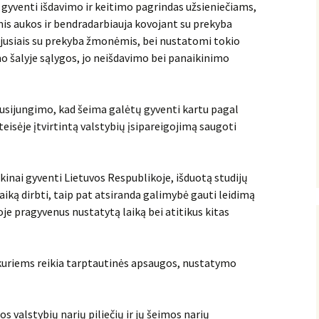
i gyventi išdavimo ir keitimo pagrindas užsieniečiams,
is aukos ir bendradarbiauja kovojant su prekyba
ijusiais su prekyba žmonėmis, bei nustatomi tokio
mo šalyje sąlygos, jo neišdavimo bei panaikinimo
usijungimo, kad šeima galėtų gyventi kartu pagal
eisėje įtvirtintą valstybių įsipareigojimą saugoti
laikinai gyventi Lietuvos Respublikoje, išduotą studijų
aiką dirbti, taip pat atsiranda galimybė gauti leidimą
je pragyvenus nustatytą laiką bei atitikus kitas
kuriems reikia tarptautinės apsaugos, nustatymo
 valstybių narių piliečių ir jų šeimos narių