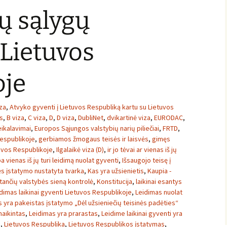
ų sąlygų
Lietuvos
oje
iza
,
Atvyko gyventi į Lietuvos Respubliką kartu su Lietuvos
ys
,
B viza
,
C viza
,
D
,
D viza
,
DubliNet
,
dvikartinė viza
,
EURODAC
,
ikalavimai
,
Europos Sąjungos valstybių narių piliečiai
,
FRTD
,
espublikoje
,
gerbiamos žmogaus teisės ir laisvės
,
gimęs
uvos Respublikoje
,
Ilgalaikė viza (D)
,
ir jo tėvai ar vienas iš jų
rba vienas iš jų turi leidimą nuolat gyventi
,
Išsaugojo teisę į
ės įstatymo nustatyta tvarka
,
Kas yra užsienietis
,
Kaupia -
tančių valstybės sieną kontrolė
,
Konstitucija
,
laikinai esantys
dimas laikinai gyventi Lietuvos Respublikoje
,
Leidimas nuolat
 yra pakeistas įstatymo „Dėl užsieniečių teisinės padėties“
naikintas
,
Leidimas yra prarastas
,
Leidime laikinai gyventi yra
i
,
Lietuvos Respublika
,
Lietuvos Respublikos įstatymas
,