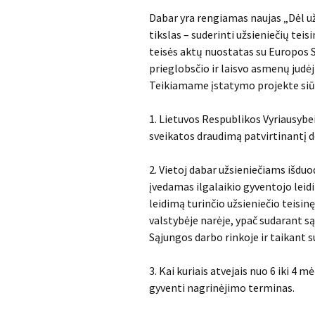
Dabar yra rengiamas naujas „Dėl už
tikslas – suderinti užsieniečių te
teisės aktų nuostatas su Europos 
prieglobsčio ir laisvo asmenų judėj
Teikiamame įstatymo projekte siū
1. Lietuvos Respublikos Vyriausybei
sveikatos draudimą patvirtinantį 
2. Vietoj dabar užsieniečiams išdu
įvedamas ilgalaikio gyventojo leidi
leidimą turinčio užsieniečio teisi
valstybėje narėje, ypač sudarant s
Sąjungos darbo rinkoje ir taikant 
3. Kai kuriais atvejais nuo 6 iki 
gyventi nagrinėjimo terminas.