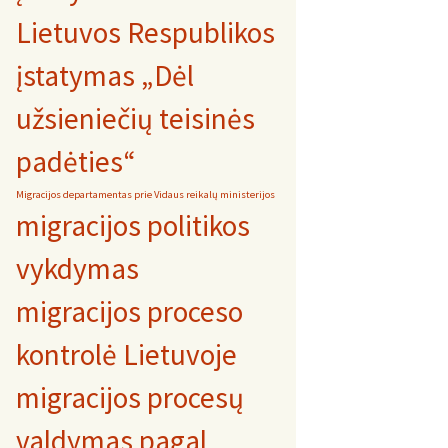
Lietuvos Respublikos
įstatymas „Dėl
užsieniečių teisinės
padėties“
Migracijos departamentas prie Vidaus reikalų ministerijos
migracijos politikos
vykdymas
migracijos proceso
kontrolė Lietuvoje
migracijos procesų
valdymas pagal