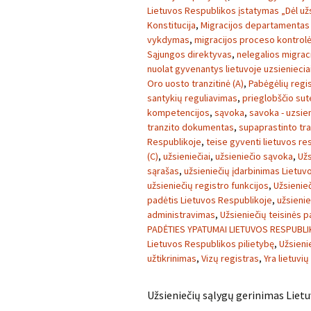
Lietuvos Respublikos įstatymas „Dėl užs
Konstitucija
,
Migracijos departamentas p
vykdymas
,
migracijos proceso kontrolė
Sąjungos direktyvas
,
nelegalios migrac
nuolat gyvenantys lietuvoje uzsieniecia
Oro uosto tranzitinė (A)
,
Pabėgėlių regi
santykių reguliavimas
,
prieglobščio sut
kompetencijos
,
sąvoka
,
savoka - uzsien
tranzito dokumentas
,
supaprastinto tr
Respublikoje
,
teise gyventi lietuvos re
(C)
,
užsieniečiai
,
užsieniečio sąvoka
,
Užs
sąrašas
,
užsieniečių įdarbinimas Lietuv
užsieniečių registro funkcijos
,
Užsienieč
padėtis Lietuvos Respublikoje
,
užsienie
administravimas
,
Užsieniečių teisinės 
PADĖTIES YPATUMAI LIETUVOS RESPUBL
Lietuvos Respublikos pilietybę
,
Užsieni
užtikrinimas
,
Vizų registras
,
Yra lietuvi
Užsieniečių sąlygų gerinimas Lietu