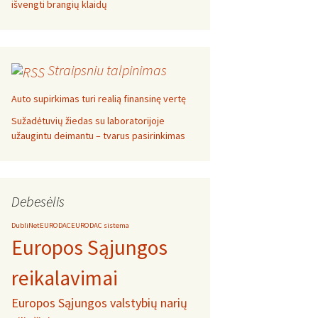
išvengti brangių klaidų
Straipsniu talpinimas
Auto supirkimas turi realią finansinę vertę
Sužadėtuvių žiedas su laboratorijoje
užaugintu deimantu – tvarus pasirinkimas
Debesėlis
DubliNet
EURODAC
EURODAC sistema
Europos Sąjungos
reikalavimai
Europos Sąjungos valstybių narių