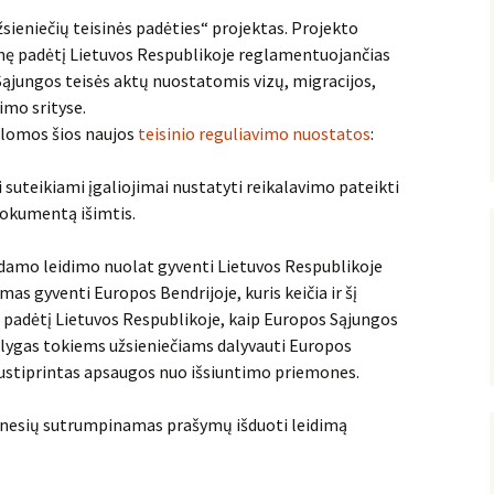
sieniečių teisinės padėties“ projektas. Projekto
isinę padėtį Lietuvos Respublikoje reglamentuojančias
Sąjungos teisės aktų nuostatomis vizų, migracijos,
imo srityse.
lomos šios naujos
teisinio reguliavimo nuostatos
:
 suteikiami įgaliojimai nustatyti reikalavimo pateikti
dokumentą išimtis.
odamo leidimo nuolat gyventi Lietuvos Respublikoje
mas gyventi Europos Bendrijoje, kuris keičia ir šį
nę padėtį Lietuvos Respublikoje, kaip Europos Sąjungos
ąlygas tokiems užsieniečiams dalyvauti Europos
sustiprintas apsaugos nuo išsiuntimo priemones.
4 mėnesių sutrumpinamas prašymų išduoti leidimą