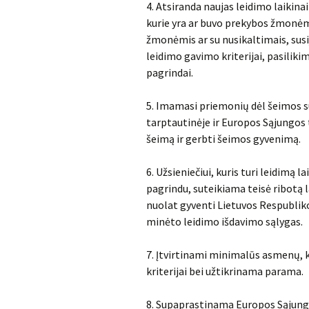
4. Atsiranda naujas leidimo laikina
kurie yra ar buvo prekybos žmonėm
žmonėmis ar su nusikaltimais, sus
leidimo gavimo kriterijai, pasiliki
pagrindai.
5. Imamasi priemonių dėl šeimos s
tarptautinėje ir Europos Sąjungos t
šeimą ir gerbti šeimos gyvenimą.
6. Užsieniečiui, kuris turi leidimą 
pagrindu, suteikiama teisė ribotą l
nuolat gyventi Lietuvos Respubliko
minėto leidimo išdavimo sąlygas.
7. Įtvirtinami minimalūs asmenų, 
kriterijai bei užtikrinama parama.
8. Supaprastinama Europos Sąjungos