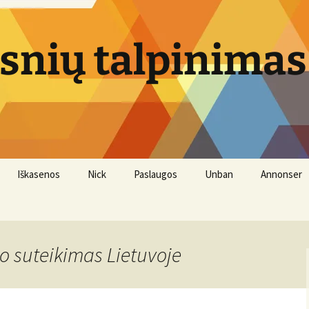
psnių talpinimas
Iškasenos
Nick
Paslaugos
Unban
Annonser
Vandens filtrai
io suteikimas Lietuvoje