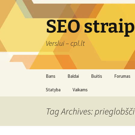
Skip
to
content
SEO strai
Verslui – cpl.lt
Bans
Baldai
Buitis
Forumas
Statyba
Vaikams
Įranga
Švaros prekės
Tag Archives: prieglobšč