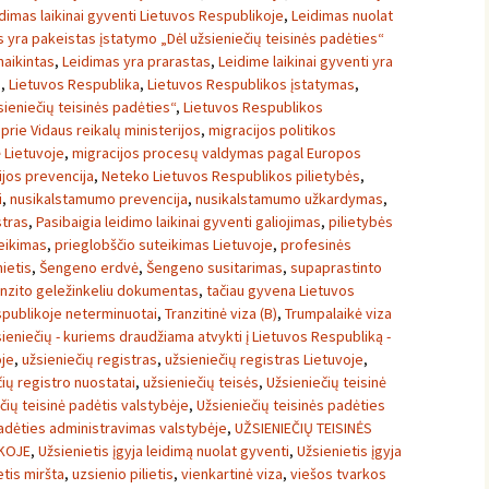
dimas laikinai gyventi Lietuvos Respublikoje
,
Leidimas nuolat
 yra pakeistas įstatymo „Dėl užsieniečių teisinės padėties“
naikintas
,
Leidimas yra prarastas
,
Leidime laikinai gyventi yra
i
,
Lietuvos Respublika
,
Lietuvos Respublikos įstatymas
,
ieniečių teisinės padėties“
,
Lietuvos Respublikos
rie Vidaus reikalų ministerijos
,
migracijos politikos
 Lietuvoje
,
migracijos procesų valdymas pagal Europos
ijos prevencija
,
Neteko Lietuvos Respublikos pilietybės
,
i
,
nusikalstamumo prevencija
,
nusikalstamumo užkardymas
,
stras
,
Pasibaigia leidimo laikinai gyventi galiojimas
,
pilietybės
eikimas
,
prieglobščio suteikimas Lietuvoje
,
profesinės
ietis
,
Šengeno erdvė
,
Šengeno susitarimas
,
supaprastinto
anzito geležinkeliu dokumentas
,
tačiau gyvena Lietuvos
spublikoje neterminuotai
,
Tranzitinė viza (B)
,
Trumpalaikė viza
ieniečių - kuriems draudžiama atvykti į Lietuvos Respubliką -
oje
,
užsieniečių registras
,
užsieniečių registras Lietuvoje
,
ių registro nuostatai
,
užsieniečių teisės
,
Užsieniečių teisinė
čių teisinė padėtis valstybėje
,
Užsieniečių teisinės padėties
padėties administravimas valstybėje
,
UŽSIENIEČIŲ TEISINĖS
IKOJE
,
Užsienietis įgyja leidimą nuolat gyventi
,
Užsienietis įgyja
etis miršta
,
uzsienio pilietis
,
vienkartinė viza
,
viešos tvarkos