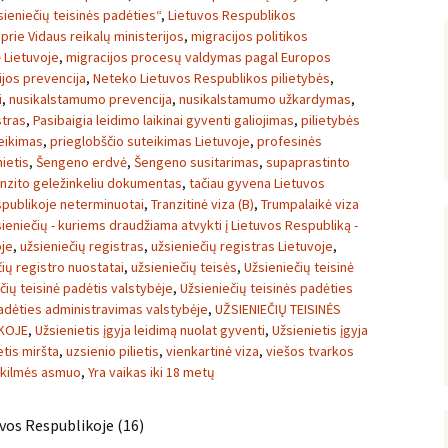
ieniečių teisinės padėties“
,
Lietuvos Respublikos
rie Vidaus reikalų ministerijos
,
migracijos politikos
 Lietuvoje
,
migracijos procesų valdymas pagal Europos
ijos prevencija
,
Neteko Lietuvos Respublikos pilietybės
,
i
,
nusikalstamumo prevencija
,
nusikalstamumo užkardymas
,
stras
,
Pasibaigia leidimo laikinai gyventi galiojimas
,
pilietybės
eikimas
,
prieglobščio suteikimas Lietuvoje
,
profesinės
ietis
,
Šengeno erdvė
,
Šengeno susitarimas
,
supaprastinto
anzito geležinkeliu dokumentas
,
tačiau gyvena Lietuvos
spublikoje neterminuotai
,
Tranzitinė viza (B)
,
Trumpalaikė viza
ieniečių - kuriems draudžiama atvykti į Lietuvos Respubliką -
oje
,
užsieniečių registras
,
užsieniečių registras Lietuvoje
,
ių registro nuostatai
,
užsieniečių teisės
,
Užsieniečių teisinė
čių teisinė padėtis valstybėje
,
Užsieniečių teisinės padėties
padėties administravimas valstybėje
,
UŽSIENIEČIŲ TEISINĖS
IKOJE
,
Užsienietis įgyja leidimą nuolat gyventi
,
Užsienietis įgyja
etis miršta
,
uzsienio pilietis
,
vienkartinė viza
,
viešos tvarkos
ų kilmės asmuo
,
Yra vaikas iki 18 metų
vos Respublikoje (16)