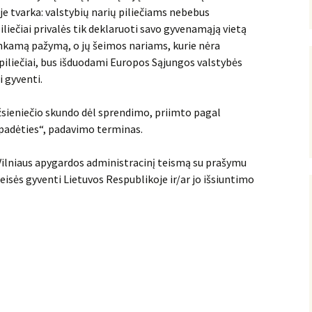
e tvarka: valstybių narių piliečiams nebebus
iliečiai privalės tik deklaruoti savo gyvenamąją vietą
inkamą pažymą, o jų šeimos nariams, kurie nėra
piliečiai, bus išduodami Europos Sąjungos valstybės
i gyventi.
užsieniečio skundo dėl sprendimo, priimto pagal
 padėties“, padavimo terminas.
Vilniaus apygardos administracinį teismą su prašymu
eisės gyventi Lietuvos Respublikoje ir/ar jo išsiuntimo