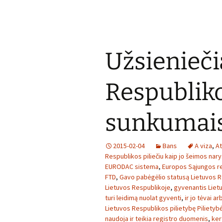
Užsienieči
Respubliko
sunkumai
2015-02-04
Bans
A viza
,
At
Respublikos piliečiu kaip jo šeimos nar
EURODAC sistema
,
Europos Sąjungos re
FTD
,
Gavo pabėgėlio statusą Lietuvos R
Lietuvos Respublikoje
,
gyvenantis Liet
turi leidimą nuolat gyventi
,
ir jo tėvai a
Lietuvos Respublikos pilietybę Pilietyb
naudoja ir teikia registro duomenis
,
ker