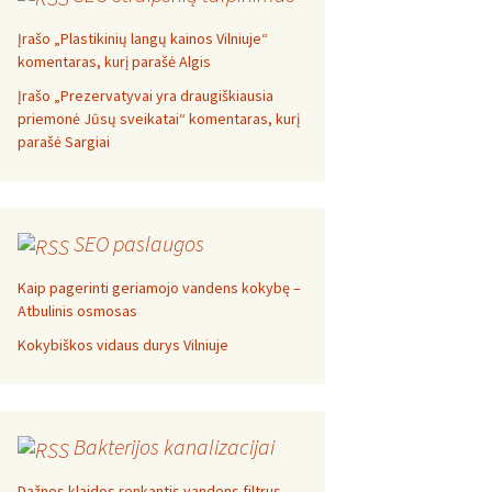
Įrašo „Plastikinių langų kainos Vilniuje“
komentaras, kurį parašė Algis
Įrašo „Prezervatyvai yra draugiškiausia
priemonė Jūsų sveikatai“ komentaras, kurį
parašė Sargiai
SEO paslaugos
Kaip pagerinti geriamojo vandens kokybę –
Atbulinis osmosas
Kokybiškos vidaus durys Vilniuje
Bakterijos kanalizacijai
Dažnos klaidos renkantis vandens filtrus –