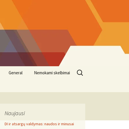
Search
General
Nemokami skelbimai
for:
Naujausi
DI ir atsargų valdymas: naudos ir minusai