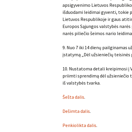
apsigyvenimo Lietuvos Respublikoj
išduodami leidimai gyventi, tokie p
Lietuvos Respublikoje ir gaus atit
Europos Sąjungos valstybės narės 
narės piliečio šeimos nario leidima
9. Nuo 7 iki 14 dienų pailginamas 
įstatymą „Dėl užsieniečių teisinės
10. Nustatoma detali kreipimosi į 
priimti sprendimą dėl užsieniečio t
iš valstybės tvarka.
Šešta dalis
.
Dešimta dalis
.
Penkiolikta dalis
.