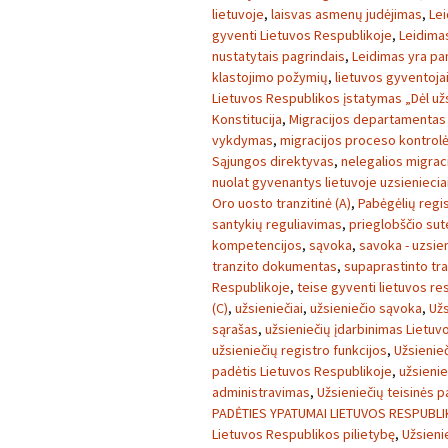
lietuvoje
,
laisvas asmenų judėjimas
,
Lei
gyventi Lietuvos Respublikoje
,
Leidimas
nustatytais pagrindais
,
Leidimas yra pa
klastojimo požymių
,
lietuvos gyventoja
Lietuvos Respublikos įstatymas „Dėl užs
Konstitucija
,
Migracijos departamentas p
vykdymas
,
migracijos proceso kontrolė
Sąjungos direktyvas
,
nelegalios migrac
nuolat gyvenantys lietuvoje uzsieniecia
Oro uosto tranzitinė (A)
,
Pabėgėlių regi
santykių reguliavimas
,
prieglobščio sut
kompetencijos
,
sąvoka
,
savoka - uzsien
tranzito dokumentas
,
supaprastinto tr
Respublikoje
,
teise gyventi lietuvos re
(C)
,
užsieniečiai
,
užsieniečio sąvoka
,
Užs
sąrašas
,
užsieniečių įdarbinimas Lietuv
užsieniečių registro funkcijos
,
Užsienieč
padėtis Lietuvos Respublikoje
,
užsienie
administravimas
,
Užsieniečių teisinės 
PADĖTIES YPATUMAI LIETUVOS RESPUBL
Lietuvos Respublikos pilietybę
,
Užsieni