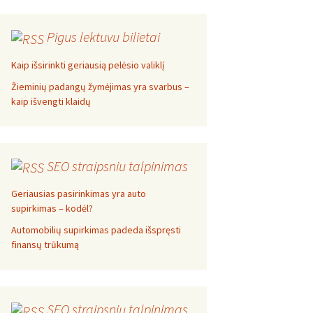
Pigus lektuvu bilietai
Kaip išsirinkti geriausią pelėsio valiklį
Žieminių padangų žymėjimas yra svarbus –
kaip išvengti klaidų
SEO straipsniu talpinimas
Geriausias pasirinkimas yra auto
supirkimas – kodėl?
Automobilių supirkimas padeda išspręsti
finansų trūkumą
SEO straipsnių talpinimas