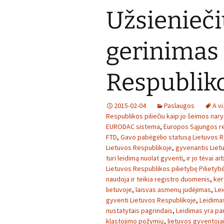
Užsienieči
gerinimas 
Respublik
2015-02-04
Paslaugos
A v
Respublikos piliečiu kaip jo šeimos nar
EURODAC sistema
,
Europos Sąjungos re
FTD
,
Gavo pabėgėlio statusą Lietuvos R
Lietuvos Respublikoje
,
gyvenantis Liet
turi leidimą nuolat gyventi
,
ir jo tėvai a
Lietuvos Respublikos pilietybę Pilietyb
naudoja ir teikia registro duomenis
,
ker
lietuvoje
,
laisvas asmenų judėjimas
,
Lei
gyventi Lietuvos Respublikoje
,
Leidimas
nustatytais pagrindais
,
Leidimas yra pa
klastojimo požymių
,
lietuvos gyventoja