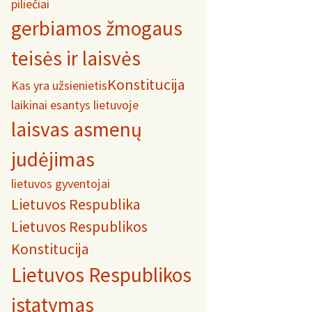
piliečiai
gerbiamos žmogaus
teisės ir laisvės
Konstitucija
Kas yra užsienietis
laikinai esantys lietuvoje
laisvas asmenų
judėjimas
lietuvos gyventojai
Lietuvos Respublika
Lietuvos Respublikos
Konstitucija
Lietuvos Respublikos
įstatymas