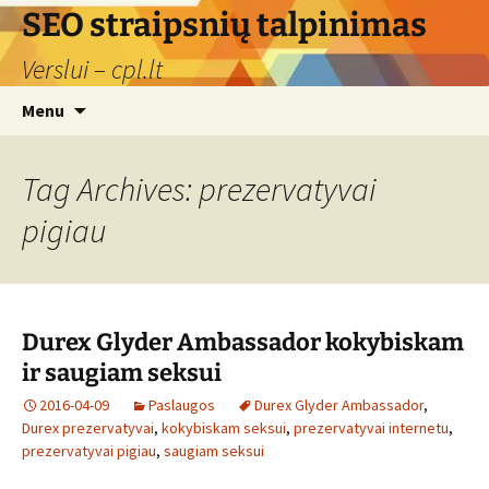
Skip
SEO straipsnių talpinimas
to
Verslui – cpl.lt
content
Search
Menu
for:
Tag Archives: prezervatyvai
pigiau
Durex Glyder Ambassador kokybiskam
ir saugiam seksui
2016-04-09
Paslaugos
Durex Glyder Ambassador
,
Durex prezervatyvai
,
kokybiskam seksui
,
prezervatyvai internetu
,
prezervatyvai pigiau
,
saugiam seksui