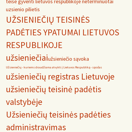
teise gyventi lietuvos respublikoje neterminuotai
uzsienio pilietis
UŽSIENIEČIŲ TEISINĖS
PADĖTIES YPATUMAI LIETUVOS
RESPUBLIKOJE
užsieniečiai
užsieniečio sąvoka
Užsieniečių - kuriems draudžiama atvykti į Lietuvos Respubliką - sąrašas
užsieniečių registras Lietuvoje
užsieniečių teisinė padėtis
valstybėje
Užsieniečių teisinės padėties
administravimas