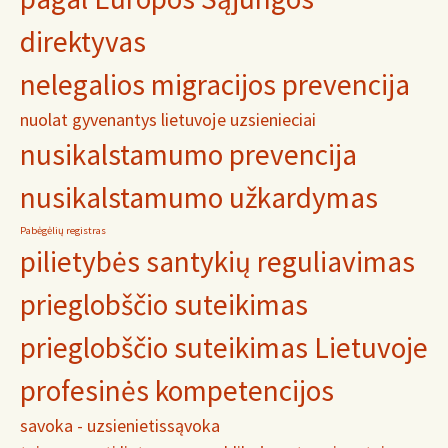
direktyvas
nelegalios migracijos prevencija
nuolat gyvenantys lietuvoje uzsienieciai
nusikalstamumo prevencija
nusikalstamumo užkardymas
Pabėgėlių registras
pilietybės santykių reguliavimas
prieglobščio suteikimas
prieglobščio suteikimas Lietuvoje
profesinės kompetencijos
savoka - uzsienietis
sąvoka