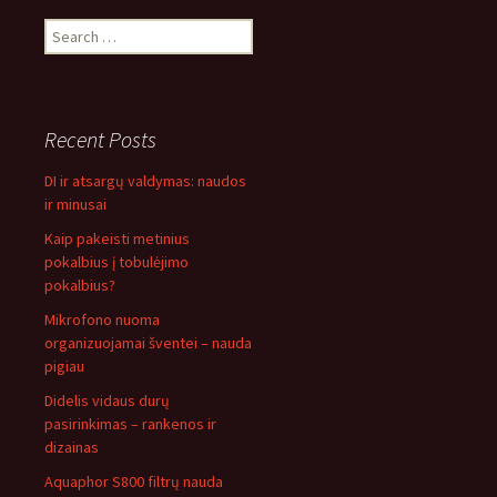
Search
for:
Recent Posts
DI ir atsargų valdymas: naudos
ir minusai
Kaip pakeisti metinius
pokalbius į tobulėjimo
pokalbius?
Mikrofono nuoma
organizuojamai šventei – nauda
pigiau
Didelis vidaus durų
pasirinkimas – rankenos ir
dizainas
Aquaphor S800 filtrų nauda