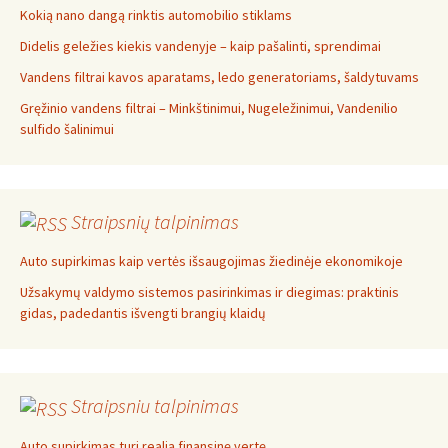
Kokią nano dangą rinktis automobilio stiklams
Didelis geležies kiekis vandenyje – kaip pašalinti, sprendimai
Vandens filtrai kavos aparatams, ledo generatoriams, šaldytuvams
Gręžinio vandens filtrai – Minkštinimui, Nugeležinimui, Vandenilio
sulfido šalinimui
Straipsnių talpinimas
Auto supirkimas kaip vertės išsaugojimas žiedinėje ekonomikoje
Užsakymų valdymo sistemos pasirinkimas ir diegimas: praktinis
gidas, padedantis išvengti brangių klaidų
Straipsniu talpinimas
Auto supirkimas turi realią finansinę vertę