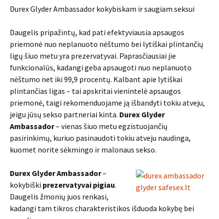
Durex Glyder Ambassador kokybiskam ir saugiam seksui
Daugelis pripažintų, kad pati efektyviausia apsaugos
priemonė nuo neplanuoto nėštumo bei lytiškai plintančių
ligų šiuo metu yra prezervatyvai. Paprasčiausiai jie
funkcionalūs, kadangi geba apsaugoti nuo neplanuoto
nėštumo net iki 99,9 procentų. Kalbant apie lytiškai
plintančias ligas – tai apskritai vienintelė apsaugos
priemonė, taigi rekomenduojame ją išbandyti tokiu atveju,
jeigu jūsų sekso partneriai kinta.
Durex Glyder
Ambassador
– vienas šiuo metu egzistuojančių
pasirinkimų, kuriuo pasinaudoti tokiu atveju naudinga,
kuomet norite sėkmingo ir malonaus sekso.
Durex Glyder Ambassador
–
kokybiški
prezervatyvai pigiau
.
Daugelis žmonių juos renkasi,
kadangi tam tikros charakteristikos išduoda kokybę bei