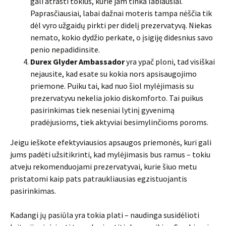
gali atrasti tokius, kurie jam tinka labiausiai.
Paprasčiausiai, labai dažnai moteris tampa nėščia tik
dėl vyro užgaidų pirkti per didelį prezervatyvą. Niekas
nemato, kokio dydžio perkate, o įsigiję didesnius savo
penio nepadidinsite.
Durex Glyder Ambassador
yra ypač ploni, tad visiškai
nejausite, kad esate su kokia nors apsisaugojimo
priemone. Puiku tai, kad nuo šiol mylėjimasis su
prezervatyvu nekelia jokio diskomforto. Tai puikus
pasirinkimas tiek neseniai lytinį gyvenimą
pradėjusioms, tiek aktyviai besimylinčioms poroms.
Jeigu ieškote efektyviausios apsaugos priemonės, kuri gali
jums padėti užsitikrinti, kad mylėjimasis bus ramus – tokiu
atveju rekomenduojami prezervatyvai, kurie šiuo metu
pristatomi kaip pats patraukliausias egzistuojantis
pasirinkimas.
Kadangi jų pasiūla yra tokia plati – naudinga susidėlioti