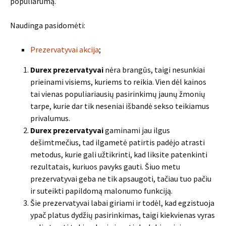
populiarumą.
Naudinga pasidomėti:
Prezervatyvai akcija
;
Durex prezervatyvai
nėra brangūs, taigi nesunkiai
prieinami visiems, kuriems to reikia. Vien dėl kainos
tai vienas populiariausių pasirinkimų jaunų žmonių
tarpe, kurie dar tik neseniai išbandė sekso teikiamus
privalumus.
Durex prezervatyvai
gaminami jau ilgus
dešimtmečius, tad ilgametė patirtis padėjo atrasti
metodus, kurie gali užtikrinti, kad liksite patenkinti
rezultatais, kuriuos pavyks gauti. Šiuo metu
prezervatyvai geba ne tik apsaugoti, tačiau tuo pačiu
ir suteikti papildomą malonumo funkciją.
Šie prezervatyvai labai giriami ir todėl, kad egzistuoja
ypač platus dydžių pasirinkimas, taigi kiekvienas vyras