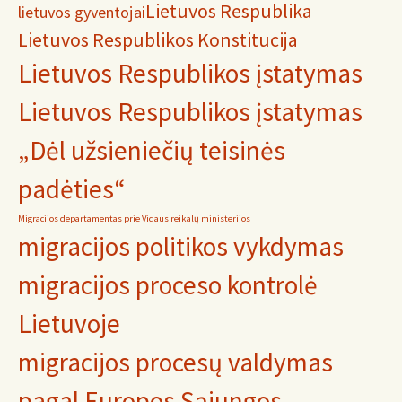
Lietuvos Respublika
lietuvos gyventojai
Lietuvos Respublikos Konstitucija
Lietuvos Respublikos įstatymas
Lietuvos Respublikos įstatymas
„Dėl užsieniečių teisinės
padėties“
Migracijos departamentas prie Vidaus reikalų ministerijos
migracijos politikos vykdymas
migracijos proceso kontrolė
Lietuvoje
migracijos procesų valdymas
pagal Europos Sąjungos