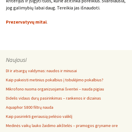
kriterijus ir įsigyti tuos, kurie atitinka poreikius. Svarbiausia,
jog galimybių labai daug. Tereikia jas išnaudoti.
Prezervatyvų mitai
.
Naujausi
DI ir atsargų valdymas: naudos ir minusai
Kaip pakeisti metinius pokalbius į tobulėjimo pokalbius?
Mikrofono nuoma organizuojamai šventei – nauda pigiau
Didelis vidaus durų pasirinkimas – rankenos ir dizainas
Aquaphor S800 filtrų nauda
Kaip pasirinkti geriausią pelėsio valiklį
Medinės vaikų lauko žaidimo aikštelės – pramogos gryname ore