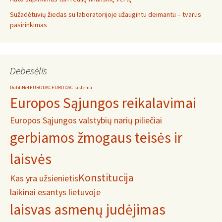
Sužadėtuvių žiedas su laboratorijoje užaugintu deimantu – tvarus
pasirinkimas
Debesėlis
DubliNet
EURODAC
EURODAC sistema
Europos Sąjungos reikalavimai
Europos Sąjungos valstybių narių piliečiai
gerbiamos žmogaus teisės ir
laisvės
Konstitucija
Kas yra užsienietis
laikinai esantys lietuvoje
laisvas asmenų judėjimas