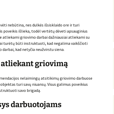
ti nebūtina, nes dulkės išsisklaido ore ir turi
is poveikis išlieka, todėl vertėtų dėveti apsauginius
uke atliekami griovimo darbai dažniausiai atliekami su
ai turėtų būti instruktuoti, kad negalima vaikščioti
o darbai, kad netyčia neužvirstu siena.
atliekant griovimą
omendacijos nelaimingų atsitikimų griovimo darbuose
 objektas turi savų niuansų. Visus galimus poveikius
nstruktuoti savo brigadą.
sys darbuotojams