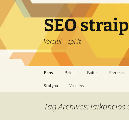
Skip
to
content
SEO strai
Verslui – cpl.lt
Bans
Baldai
Buitis
Forumas
Statyba
Vaikams
Įranga
Švaros prekės
Tag Archives: laikancios 