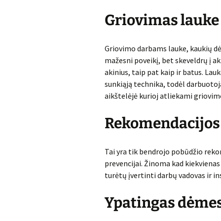
Griovimas lauke
Griovimo darbams lauke, kaukių dėvė
mažesni poveikį, bet skeveldrų į ak
akinius, taip pat kaip ir batus. La
sunkiąją technika, todėl darbuotoj
aikštelėjė kurioj atliekami griovim
Rekomendacijos 
Tai yra tik bendrojo pobūdžio rek
prevencijai. Žinoma kad kiekvienas
turėtų įvertinti darbų vadovas ir i
Ypatingas dėme