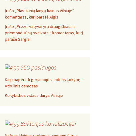
Įrašo „Plastikinių langų kainos Vilniuje“
komentaras, kurį parašė Algis
Įrašo „Prezervatyvai yra draugiškiausia
priemonė Jūsų sveikatai“ komentaras, kurį
parašė Sargiai
SEO paslaugos
Kaip pagerinti geriamojo vandens kokybę –
Atbulinis osmosas
Kokybiškos vidaus durys Vilniuje
Bakterijos kanalizacijai
Dažnos klaidos renkantis vandens filtrus –