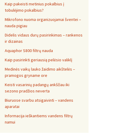
Kaip pakeisti metinius pokalbius į
tobulėjimo pokalbius?
Mikrofono nuoma organizuojamai šventei –
nauda pigiau
Didelis vidaus durų pasirinkimas – rankenos
ir dizainas
Aquaphor S800 filtrų nauda
Kaip pasirinkti geriausią pelėsio valiklį
Medinės vaikų lauko žaidimo aikštelės –
pramogos gryname ore
Keisti vasarinių padangų ankščiau iki
sezono pradžios neverta
Biuruose svarbu atsigaivinti – vandens
aparatai
Informacija ieškantiems vandens filtrų
namui