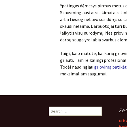
Ypatingas dėmesys pirmus metus di
Skausmingiausi atsitikimai atsitin
arba tiesiog nebuvo susidūręs su ta
skaudi nelaimė. Darbuotojai turi bū
laikytis visų nurodymų. Nes griovi
darbų sauga yra labia svarbus ele
Taigi, kaip matote, kai kurių grio
griauti. Tam reikalingi profesionalū
Todėl naudingiau
griovimą patikėt
maksimaliam saugumui.
Search
Rec
for:
DI i
ir mi