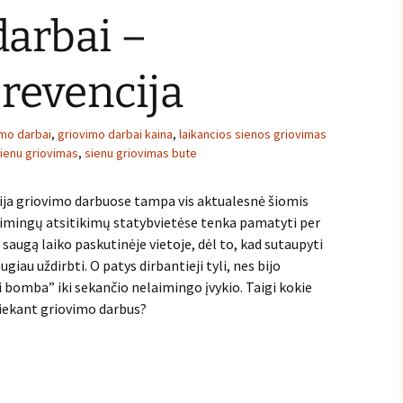
arbai –
revencija
imo darbai
,
griovimo darbai kaina
,
laikancios sienos griovimas
ienu griovimas
,
sienu griovimas bute
ija griovimo darbuose tampa vis aktualesnė šiomis
imingų atsitikimų statybvietėse tenka pamatyti per
saugą laiko paskutinėje vietoje, dėl to, kad sutaupyti
giau uždirbti. O patys dirbantieji tyli, nes bijo
nti bomba” iki sekančio nelaimingo įvykio. Taigi kokie
tliekant griovimo darbus?