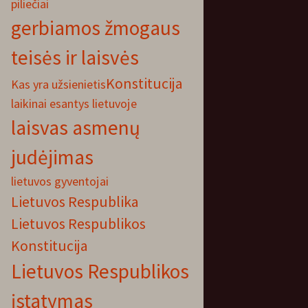
piliečiai
gerbiamos žmogaus
teisės ir laisvės
Konstitucija
Kas yra užsienietis
laikinai esantys lietuvoje
laisvas asmenų
judėjimas
lietuvos gyventojai
Lietuvos Respublika
Lietuvos Respublikos
Konstitucija
Lietuvos Respublikos
įstatymas