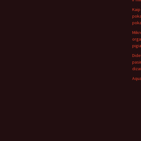
Kaip
poka
poka
Mikr
orga
pigi
Dide
pasi
diza
Aqua