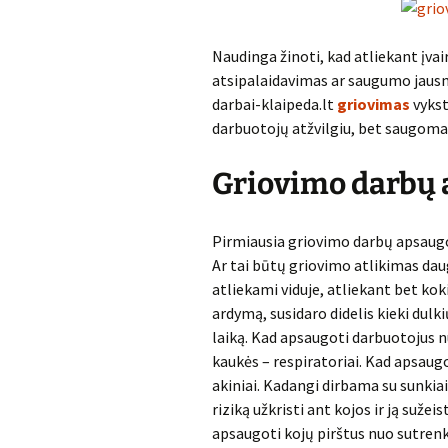
Naudinga žinoti, kad atliekant įvai
atsipalaidavimas ar saugumo jausmo
darbai-klaipeda.lt
griovimas
vykst
darbuotojų atžvilgiu, bet saugomas
Griovimo darbų
Pirmiausia griovimo darbų apsaugo
Ar tai būtų griovimo atlikimas da
atliekami viduje, atliekant bet ko
ardymą, susidaro didelis kieki dulki
laiką. Kad apsaugoti darbuotojus 
kaukės – respiratoriai. Kad apsaug
akiniai. Kadangi dirbama su sunkiai
riziką užkristi ant kojos ir ją suže
apsaugoti kojų pirštus nuo sutren