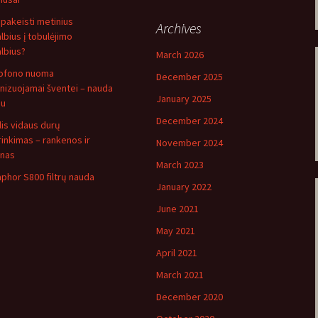
 pakeisti metinius
Archives
lbius į tobulėjimo
lbius?
March 2026
ofono nuoma
December 2025
nizuojamai šventei – nauda
January 2025
au
December 2024
lis vidaus durų
rinkimas – rankenos ir
November 2024
inas
March 2023
phor S800 filtrų nauda
January 2022
June 2021
May 2021
April 2021
March 2021
December 2020