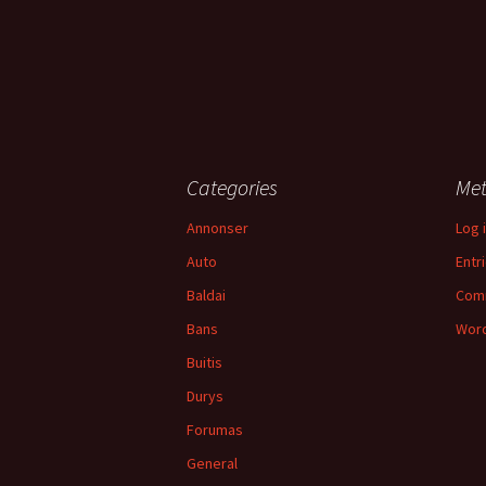
Categories
Me
Annonser
Log 
Auto
Entr
Baldai
Com
Bans
Word
Buitis
Durys
Forumas
General