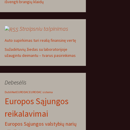
išvengti brangių klaidų
Straipsniu talpinimas
Auto supirkimas turi realią finansinę vertę
Sužadėtuvių žiedas su laboratorijoje
užaugintu deimantu – tvarus pasirinkimas
Debesėlis
DubliNet
EURODAC
EURODAC sistema
Europos Sąjungos
reikalavimai
Europos Sąjungos valstybių narių