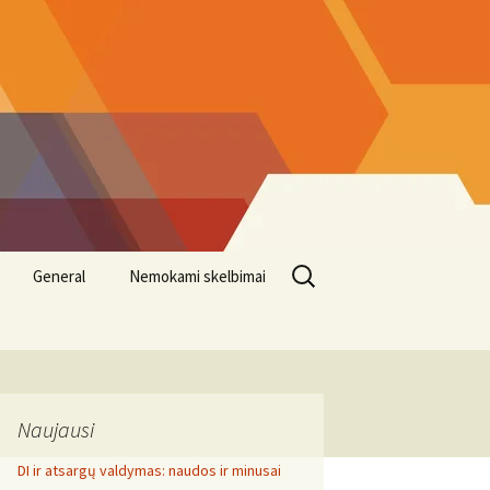
Search
General
Nemokami skelbimai
for:
Naujausi
DI ir atsargų valdymas: naudos ir minusai