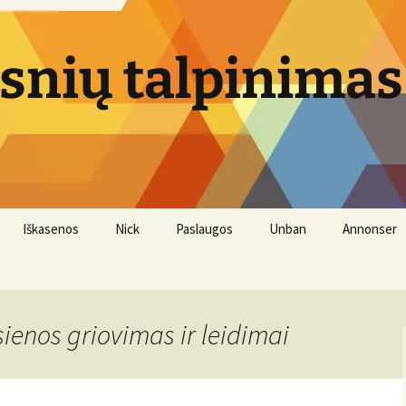
psnių talpinimas
Iškasenos
Nick
Paslaugos
Unban
Annonser
Vandens filtrai
sienos griovimas ir leidimai