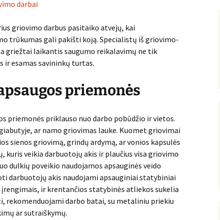
rius griovimo darbus pasitaiko atvejų, kai
 trūkumas gali pakišti koją. Specialistų iš griovimo-
a griežtai laikantis saugumo reikalavimų ne tik
 ir esamas savininkų turtas.
 apsaugos priemonės
s priemonės priklauso nuo darbo pobūdžio ir vietos.
ugiabutyje, ar namo griovimas lauke. Kuomet griovimai
kios sienos griovimą, grindų ardymą, ar vonios kapsulės
ų, kuris veikia darbuotojų akis ir plaučius visa griovimo
nuo dulkių poveikio naudojamos apsauginės veido
oti darbuotojų akis naudojami apsauginiai statybiniai
 įrengimais, ir krentančios statybinės atliekos sukelia
isti, rekomenduojami darbo batai, su metaliniu priekiu
kimų ar sutraiškymų.