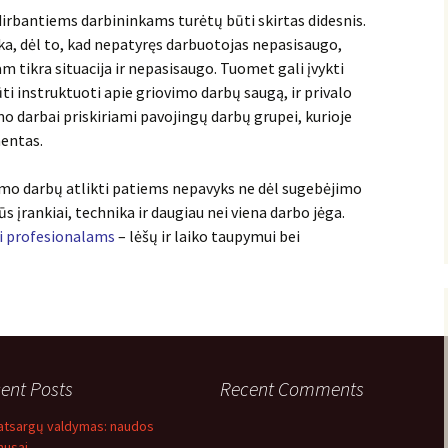
rbantiems darbininkams turėtų būti skirtas didesnis.
ka, dėl to, kad nepatyręs darbuotojas nepasisaugo,
m tikra situacija ir nepasisaugo. Tuomet gali įvykti
ti instruktuoti apie griovimo darbų saugą, ir privalo
mo darbai priskiriami pavojingų darbų grupei, kurioje
mentas.
vimo darbų atlikti patiems nepavyks ne dėl sugebėjimo
s įrankiai, technika ir daugiau nei viena darbo jėga.
i profesionalams
– lėšų ir laiko taupymui bei
ent Posts
Recent Comments
r atsargų valdymas: naudos
nusai