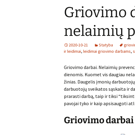
Griovimo d
nelaimių p
2020-10-21
Statyba
griov
ir leidimai
,
leidimai griovimo darbams
,
s
Griovimo darbai. Nelaimių prevenc
dienomis. Kuomet vis daugiau nela
žinias. Daugelis įmonių darbuotojų 
darbuotojų sveikatos sąskaita ir dau
prarasti darbą, taip ir tiksi “tiksi
pavojai tyko ir kaip apsisaugoti a
Griovimo darbai