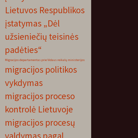
Lietuvos Respublikos
įstatymas „Dėl
užsieniečių teisinės
padėties“
Migracijos departamentas prie Vidaus reikalų ministerijos
migracijos politikos
vykdymas
migracijos proceso
kontrolė Lietuvoje
migracijos procesų
valdymas pagal