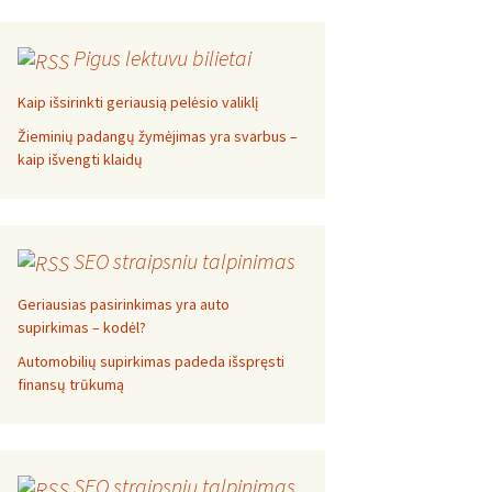
Pigus lektuvu bilietai
Kaip išsirinkti geriausią pelėsio valiklį
Žieminių padangų žymėjimas yra svarbus –
kaip išvengti klaidų
SEO straipsniu talpinimas
Geriausias pasirinkimas yra auto
supirkimas – kodėl?
Automobilių supirkimas padeda išspręsti
finansų trūkumą
SEO straipsnių talpinimas