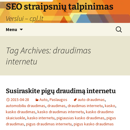
Skip
SEO straipsnių talpinimas
to
Verslui – cpl.lt
content
Search
Menu
for:
Tag Archives: draudimas
internetu
Susiraskite pigų draudimą internetu
2015-04-28
Auto
,
Paslaugos
auto draudimas
,
automobiliu draudimas
,
draudimas
,
draudimas internetu
,
kasko
,
kasko draudimas
,
kasko draudimas internetu
,
kasko draudimo
skaiciuokle
,
kasko internetu
,
pigiausias kasko draudimas
,
pigus
draudimas
,
pigus draudimas internetu
,
pigus kasko draudimas