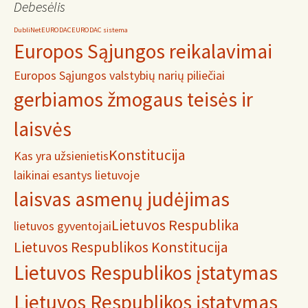
Debesėlis
DubliNet
EURODAC
EURODAC sistema
Europos Sąjungos reikalavimai
Europos Sąjungos valstybių narių piliečiai
gerbiamos žmogaus teisės ir
laisvės
Konstitucija
Kas yra užsienietis
laikinai esantys lietuvoje
laisvas asmenų judėjimas
Lietuvos Respublika
lietuvos gyventojai
Lietuvos Respublikos Konstitucija
Lietuvos Respublikos įstatymas
Lietuvos Respublikos įstatymas