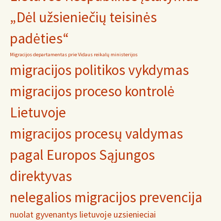
„Dėl užsieniečių teisinės
padėties“
Migracijos departamentas prie Vidaus reikalų ministerijos
migracijos politikos vykdymas
migracijos proceso kontrolė
Lietuvoje
migracijos procesų valdymas
pagal Europos Sąjungos
direktyvas
nelegalios migracijos prevencija
nuolat gyvenantys lietuvoje uzsienieciai