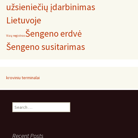
užsieniečių įdarbinimas
Lietuvoje
Šengeno erdvė
Vizų registras
Šengeno susitarimas
kroviniu terminalai
Search
for:
Recent Posts