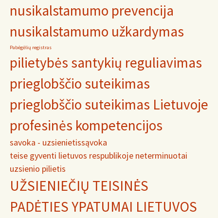
nusikalstamumo prevencija
nusikalstamumo užkardymas
Pabėgėlių registras
pilietybės santykių reguliavimas
prieglobščio suteikimas
prieglobščio suteikimas Lietuvoje
profesinės kompetencijos
savoka - uzsienietis
sąvoka
teise gyventi lietuvos respublikoje neterminuotai
uzsienio pilietis
UŽSIENIEČIŲ TEISINĖS
PADĖTIES YPATUMAI LIETUVOS