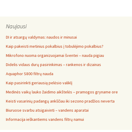
Naujausi
DI ir atsargų valdymas: naudos ir minusai
Kaip pakeisti metinius pokalbius į tobulėjimo pokalbius?
Mikrofono nuoma organizuojamai šventei – nauda pigiau
Didelis vidaus durų pasirinkimas – rankenos ir dizainas
Aquaphor S800 filtrų nauda
Kaip pasirinkti geriausią pelėsio valiklį
Medinės vaikų lauko žaidimo aikštelės – pramogos gryname ore
Keisti vasarinių padangų ankščiau iki sezono pradžios neverta
Biuruose svarbu atsigaivinti – vandens aparatai
Informacija ieškantiems vandens filtrų namui