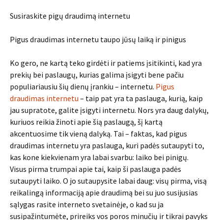
Susiraskite pigų draudimą internetu
Pigus draudimas internetu taupo jūsų laiką ir pinigus
Ko gero, ne kartą teko girdėti ir patiems įsitikinti, kad yra
prekių bei paslaugų, kurias galima įsigyti bene pačiu
populiariausiu šių dienų įrankiu – internetu.
Pigus
draudimas internetu
– taip pat yra ta paslauga, kurią, kaip
jau supratote, galite įsigyti internetu. Nors yra daug dalykų,
kuriuos reikia žinoti apie šią paslaugą, šį kartą
akcentuosime tik vieną dalyką. Tai – faktas, kad pigus
draudimas internetu yra paslauga, kuri padės sutaupyti to,
kas kone kiekvienam yra labai svarbu: laiko bei pinigų.
Visus pirma trumpai apie tai, kaip ši paslauga padės
sutaupyti laiko. O jo sutaupysite labai daug: visų pirma, visą
reikalingą informaciją apie draudimą bei su juo susijusias
sąlygas rasite interneto svetainėje, o kad su ja
susipažintumėte, prireiks vos poros minučių ir tikrai pavyks