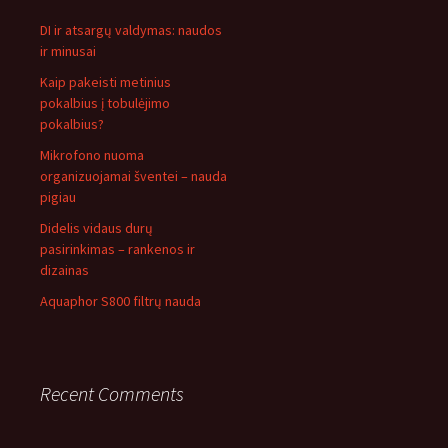
DI ir atsargų valdymas: naudos
ir minusai
Kaip pakeisti metinius
pokalbius į tobulėjimo
pokalbius?
Mikrofono nuoma
organizuojamai šventei – nauda
pigiau
Didelis vidaus durų
pasirinkimas – rankenos ir
dizainas
Aquaphor S800 filtrų nauda
Recent Comments