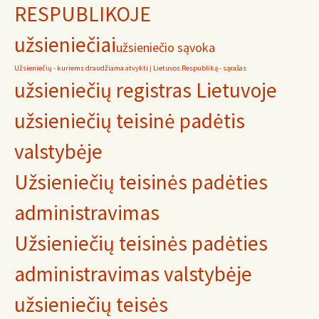
RESPUBLIKOJE
užsieniečiai
užsieniečio sąvoka
Užsieniečių - kuriems draudžiama atvykti į Lietuvos Respubliką - sąrašas
užsieniečių registras Lietuvoje
užsieniečių teisinė padėtis
valstybėje
Užsieniečių teisinės padėties
administravimas
Užsieniečių teisinės padėties
administravimas valstybėje
užsieniečių teisės