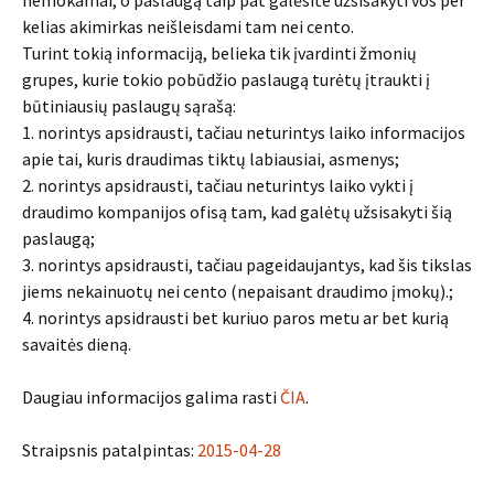
nemokamai, o paslaugą taip pat galėsite užsisakyti vos per
kelias akimirkas neišleisdami tam nei cento.
Turint tokią informaciją, belieka tik įvardinti žmonių
grupes, kurie tokio pobūdžio paslaugą turėtų įtraukti į
būtiniausių paslaugų sąrašą:
1. norintys apsidrausti, tačiau neturintys laiko informacijos
apie tai, kuris draudimas tiktų labiausiai, asmenys;
2. norintys apsidrausti, tačiau neturintys laiko vykti į
draudimo kompanijos ofisą tam, kad galėtų užsisakyti šią
paslaugą;
3. norintys apsidrausti, tačiau pageidaujantys, kad šis tikslas
jiems nekainuotų nei cento (nepaisant draudimo įmokų).;
4. norintys apsidrausti bet kuriuo paros metu ar bet kurią
savaitės dieną.
Daugiau informacijos galima rasti
ČIA
.
Straipsnis patalpintas:
2015-04-28