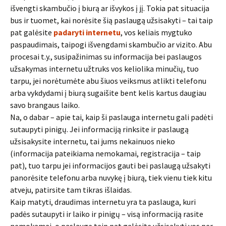
išvengti skambučio į biurą ar išvykos į jį. Tokia pat situacija
bus ir tuomet, kai norėsite šią paslaugą užsisakyti – tai taip
pat galėsite
padaryti internetu
, vos keliais mygtuko
paspaudimais, taipogi išvengdami skambučio ar vizito. Abu
procesai t.y., susipažinimas su informacija bei paslaugos
užsakymas internetu užtruks vos keliolika minučių, tuo
tarpu, jei norėtumėte abu šiuos veiksmus atlikti telefonu
arba vykdydami į biurą sugaišite bent kelis kartus daugiau
savo brangaus laiko.
Na, o dabar – apie tai, kaip ši paslauga internetu gali padėti
sutaupyti pinigų. Jei informaciją rinksite ir paslaugą
užsisakysite internetu, tai jums nekainuos nieko
(informacija pateikiama nemokamai, registracija – taip
pat), tuo tarpu jei informacijos gauti bei paslaugą užsakyti
panorėsite telefonu arba nuvykę į biurą, tiek vienu tiek kitu
atveju, patirsite tam tikras išlaidas.
Kaip matyti, draudimas internetu yra ta paslauga, kuri
padės sutaupyti ir laiko ir pinigų – visą informaciją rasite