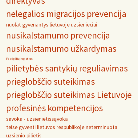
direktyvas
nelegalios migracijos prevencija
nuolat gyvenantys lietuvoje uzsienieciai
nusikalstamumo prevencija
nusikalstamumo užkardymas
Pabėgėlių registras
pilietybės santykių reguliavimas
prieglobščio suteikimas
prieglobščio suteikimas Lietuvoje
profesinės kompetencijos
savoka - uzsienietis
sąvoka
teise gyventi lietuvos respublikoje neterminuotai
uzsienio pilietis