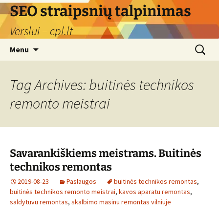
Skip
SEO straipsnių talpinimas
to
Verslui – cpl.lt
content
Search
Menu
for:
Tag Archives: buitinės technikos
remonto meistrai
Savarankiškiems meistrams. Buitinės
technikos remontas
2019-08-23
Paslaugos
buitinės technikos remontas
,
buitinės technikos remonto meistrai
,
kavos aparatu remontas
,
saldytuvu remontas
,
skalbimo masinu remontas vilniuje