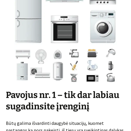
Pavojus nr. 1 – tik dar labiau
sugadinsite įrenginį
Būtų galima išvardinti daugybė situacijų, kuomet
pastangos ką nors pakeisti, iš tiesų yra sveikintinas dalykas.