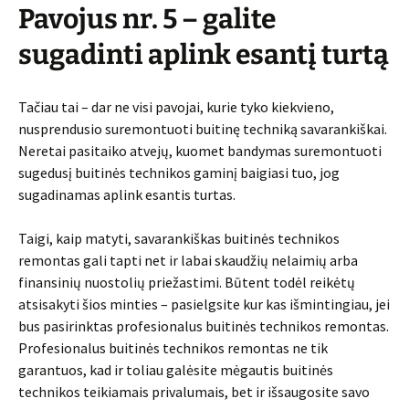
Pavojus nr. 5 – galite
sugadinti aplink esantį turtą
Tačiau tai – dar ne visi pavojai, kurie tyko kiekvieno,
nusprendusio suremontuoti buitinę techniką savarankiškai.
Neretai pasitaiko atvejų, kuomet bandymas suremontuoti
sugedusį buitinės technikos gaminį baigiasi tuo, jog
sugadinamas aplink esantis turtas.
Taigi, kaip matyti, savarankiškas buitinės technikos
remontas gali tapti net ir labai skaudžių nelaimių arba
finansinių nuostolių priežastimi. Būtent todėl reikėtų
atsisakyti šios minties – pasielgsite kur kas išmintingiau, jei
bus pasirinktas profesionalus buitinės technikos remontas.
Profesionalus buitinės technikos remontas ne tik
garantuos, kad ir toliau galėsite mėgautis buitinės
technikos teikiamais privalumais, bet ir išsaugosite savo