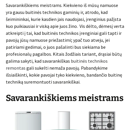
Savarankiškiems meistrams. Kiekvieno iš mūsų namuose
yra gausu buitinės technikos gaminių ir, atrodo, kad
šeimininkai, kurie kasdien jais naudojasi, įrenginius pažįsta
kuo puikiausiai ir viską apie juos žino. Vis dėlto, dėmesį verta
atkreipti į tai, kad buitinės technikos įrenginiai gali tapti ir
pavojų jūsų namuose priežastimi; ypač tuo atveju, jei
patiriami gedimai, o juos pašalinti bus siekiama be
profesionalų pagalbos. Kitais žodžiais tariant, drąsiai būtų
galima sakyti, kad savarankiškas
buitinės technikos
remontas
gali sukelti nemaža pavojų. Pabandykime
išsiaiškinti, kokie pavojai tyko kiekvieno, bandančio buitinę
techniką suremontuoti savarankiškai.
Savarankiškiems meistrams