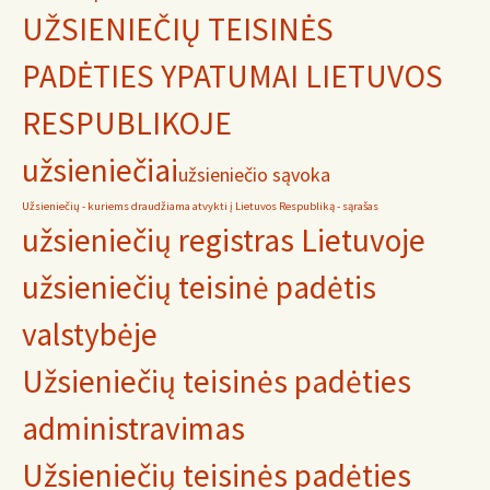
UŽSIENIEČIŲ TEISINĖS
PADĖTIES YPATUMAI LIETUVOS
RESPUBLIKOJE
užsieniečiai
užsieniečio sąvoka
Užsieniečių - kuriems draudžiama atvykti į Lietuvos Respubliką - sąrašas
užsieniečių registras Lietuvoje
užsieniečių teisinė padėtis
valstybėje
Užsieniečių teisinės padėties
administravimas
Užsieniečių teisinės padėties