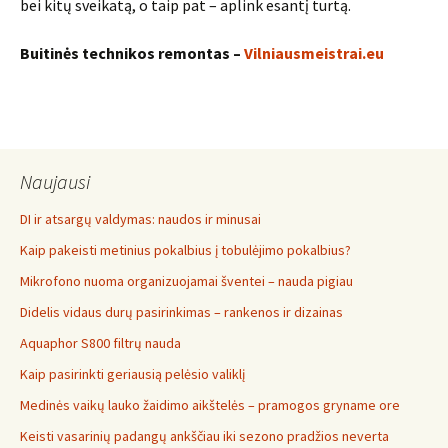
bei kitų sveikatą, o taip pat – aplink esantį turtą.
Buitinės technikos remontas –
Vilniausmeistrai.eu
Naujausi
DI ir atsargų valdymas: naudos ir minusai
Kaip pakeisti metinius pokalbius į tobulėjimo pokalbius?
Mikrofono nuoma organizuojamai šventei – nauda pigiau
Didelis vidaus durų pasirinkimas – rankenos ir dizainas
Aquaphor S800 filtrų nauda
Kaip pasirinkti geriausią pelėsio valiklį
Medinės vaikų lauko žaidimo aikštelės – pramogos gryname ore
Keisti vasarinių padangų ankščiau iki sezono pradžios neverta