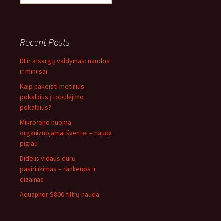
for:
Recent Posts
DI ir atsargų valdymas: naudos
ir minusai
Kaip pakeisti metinius
pokalbius į tobulėjimo
pokalbius?
Mikrofono nuoma
organizuojamai šventei – nauda
pigiau
Didelis vidaus durų
pasirinkimas – rankenos ir
dizainas
Aquaphor S800 filtrų nauda