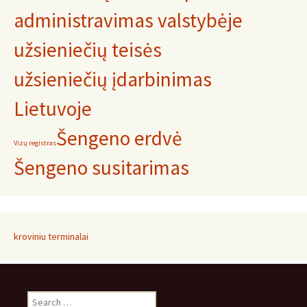
administravimas valstybėje
užsieniečių teisės
užsieniečių įdarbinimas
Lietuvoje
Šengeno erdvė
Vizų registras
Šengeno susitarimas
kroviniu terminalai
Search