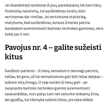
Jei išvardintieji nutikimai iš jūsų pareikalautų tik tam tikrų
finansinių nuostolių, tai susižeidimas turėtų būti
vertinamas dar rimčiau. Jei vertintume statistiką,
matytume, kad susižeidimai, kuriuos žmonės patiria
bandydami suremontuoti buitinės technikos gaminius, nėra
tokie jau ir reti.
Pavojus nr. 4 – galite sužeisti
kitus
Susižeisti patiems – iš tiesų nemaloni ir nesmagi patirtis,
tačiau, ko gero, už tai nemalonesnis gali būti kitas dalykas –
sužeisti kitą žmogų. O taip nutikti iš tiesų gali – jei
nuspręsite buitinės technikos gaminį suremontuoti
savarankiškai, nors patys tam net neturite reikiamų žinių
bei įgūdžių, tai tikimybė sužeisti kitus, yra labai didelė.