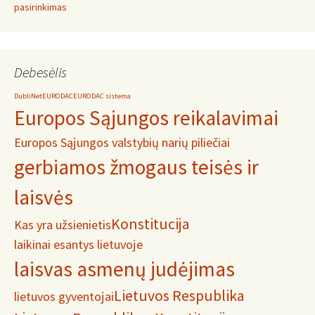
pasirinkimas
Debesėlis
DubliNet
EURODAC
EURODAC sistema
Europos Sąjungos reikalavimai
Europos Sąjungos valstybių narių piliečiai
gerbiamos žmogaus teisės ir
laisvės
Konstitucija
Kas yra užsienietis
laikinai esantys lietuvoje
laisvas asmenų judėjimas
Lietuvos Respublika
lietuvos gyventojai