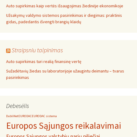
Auto supirkimas kaip vertės išsaugojimas žiedinėje ekonomikoje
Užsakymų valdymo sistemos pasirinkimas ir diegimas: praktinis
gidas, padedantis išvengti brangių klaidų
Straipsniu talpinimas
Auto supirkimas turi realią finansinę vertę
Sužadėtuvių žiedas su laboratorijoje užaugintu deimantu – tvarus
pasirinkimas
Debesėlis
DubliNet
EURODAC
EURODAC sistema
Europos Sąjungos reikalavimai
Europos Sąjungos valstybių narių piliečiai