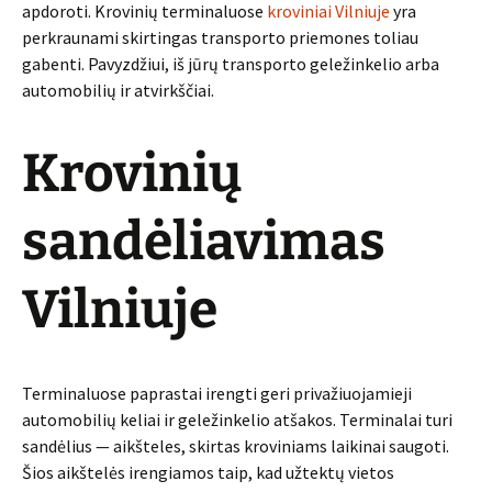
apdoroti. Krovinių terminaluose
kro­viniai Vilniuje
yra
perkraunami skirtingas transporto priemones toliau
gabenti. Pa­vyzdžiui, iš jūrų transporto geležinkelio arba
automobilių ir atvirkščiai.
Krovinių
sandėliavimas
Vilniuje
Terminaluose paprastai irengti geri privažiuojamieji
automobilių keliai ir geležinkelio atšakos. Terminalai turi
sandėlius — aikšteles, skirtas krovi­niams laikinai saugoti.
Šios aikštelės irengiamos taip, kad užtektų vietos