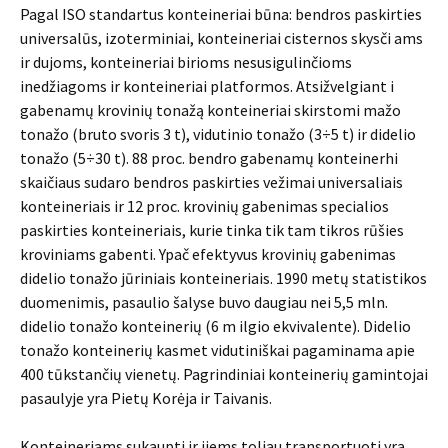
Pagal ISO standartus konteineriai būna: bendros paskirties
universa­lūs, izoterminiai, konteineriai cisternos skysči ams
ir dujoms, konteineriai birioms nesusigulinčioms
inedžiagoms ir konteineriai platformos. Atsi­žvelgiant i
gabenamų krovinių tonažą konteineriai skirstomi mažo
tona­žo (bruto svoris 3 t), vidutinio tonažo (3÷5 t) ir didelio
tonažo (5÷30 t). 88 proc. bendro gabenamų konteinerhi
skaičiaus sudaro bendros paskir­ties vežimai universaliais
konteineriais ir 12 proc. krovinių gabenimas spe­cialios
paskirties konteineriais, kurie tinka tik tam tikros rūšies
kroviniams gabenti. Ypač efektyvus krovinių gabenimas
didelio tonažo jūriniais kon­teineriais. 1990 metų statistikos
duomenimis, pasaulio šalyse buvo dau­giau nei 5,5 mln.
didelio tonažo konteinerių (6 m ilgio ekvivalente). Di­delio
tonažo konteinerių kasmet vidutiniškai pagaminama apie
400 tūks­tančių vienetų. Pagrindiniai konteinerių gamintojai
pasaulyje yra Pietų Ko­rėja ir Taivanis.
Konteineriams sukaupti ir jiems toliau transportuoti yra