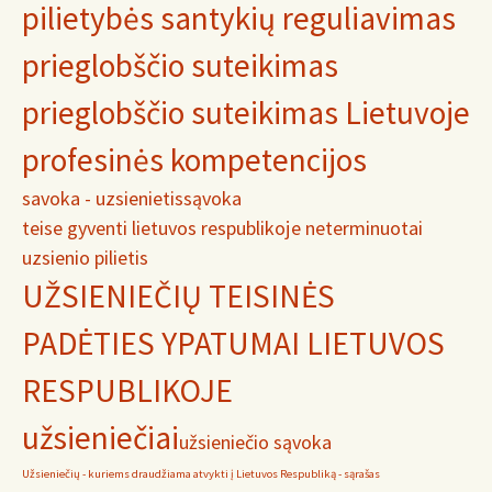
pilietybės santykių reguliavimas
prieglobščio suteikimas
prieglobščio suteikimas Lietuvoje
profesinės kompetencijos
savoka - uzsienietis
sąvoka
teise gyventi lietuvos respublikoje neterminuotai
uzsienio pilietis
UŽSIENIEČIŲ TEISINĖS
PADĖTIES YPATUMAI LIETUVOS
RESPUBLIKOJE
užsieniečiai
užsieniečio sąvoka
Užsieniečių - kuriems draudžiama atvykti į Lietuvos Respubliką - sąrašas