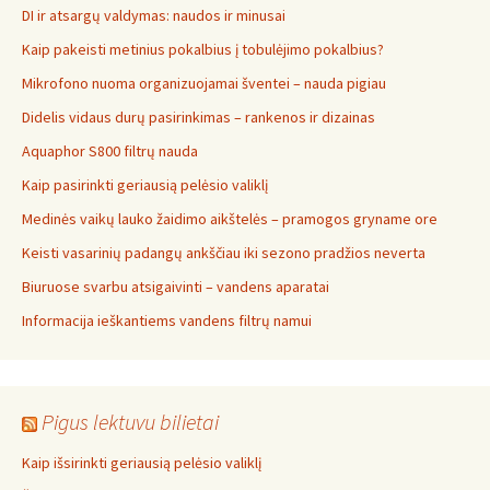
DI ir atsargų valdymas: naudos ir minusai
Kaip pakeisti metinius pokalbius į tobulėjimo pokalbius?
Mikrofono nuoma organizuojamai šventei – nauda pigiau
Didelis vidaus durų pasirinkimas – rankenos ir dizainas
Aquaphor S800 filtrų nauda
Kaip pasirinkti geriausią pelėsio valiklį
Medinės vaikų lauko žaidimo aikštelės – pramogos gryname ore
Keisti vasarinių padangų ankščiau iki sezono pradžios neverta
Biuruose svarbu atsigaivinti – vandens aparatai
Informacija ieškantiems vandens filtrų namui
Pigus lektuvu bilietai
Kaip išsirinkti geriausią pelėsio valiklį