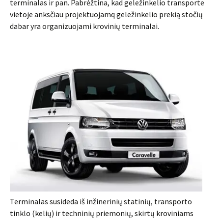
terminalas ir pan. Pabrėžtina, kad geležinkelio transporte
vie­toje anksčiau projektuojamq geležinkelio prekią stočių
dabar yra organizuo­jami krovinių terminalai.
Terminalas susideda iš inžinerinių statinių, transporto
tinklo (kelių) ir techninių priemonių, skirtų kroviniams