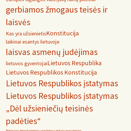
gerbiamos žmogaus teisės ir
laisvės
Konstitucija
Kas yra užsienietis
laikinai esantys lietuvoje
laisvas asmenų judėjimas
Lietuvos Respublika
lietuvos gyventojai
Lietuvos Respublikos Konstitucija
Lietuvos Respublikos įstatymas
Lietuvos Respublikos įstatymas
„Dėl užsieniečių teisinės
padėties“
Migracijos departamentas prie Vidaus reikalų ministerijos