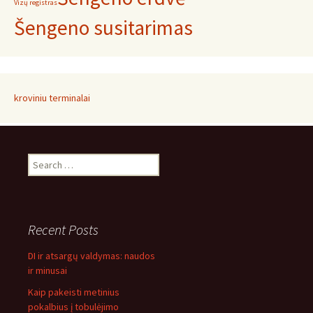
Vizų registras
Šengeno susitarimas
kroviniu terminalai
Search
for:
Recent Posts
DI ir atsargų valdymas: naudos
ir minusai
Kaip pakeisti metinius
pokalbius į tobulėjimo