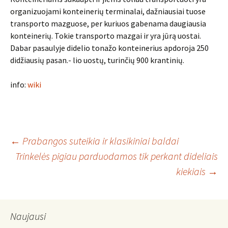
organizuojami konteinerių terminalai, dažniausiai tuose
transporto mazguose, per kuriuos gabenama daugiausia
konteinerių. Tokie transporto mazgai ir yra jūrą uostai.
Dabar pasaulyje didelio tonažo konteinerius apdoroja 250
didžiausių pasan.- lio uostų, turinčių 900 krantinių.
info:
wiki
Post
←
Prabangos suteikia ir klasikiniai baldai
Trinkelės pigiau parduodamos tik perkant dideliais
kiekiais
→
navigation
Naujausi