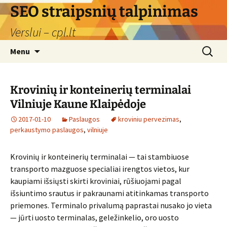
Skip
SEO straipsnių talpinimas
to
Verslui – cpl.lt
content
Search
Menu
for:
Krovinių ir konteinerių terminalai
Vilniuje Kaune Klaipėdoje
2017-01-10
Paslaugos
kroviniu pervezimas
,
perkaustymo paslaugos
,
vilniuje
Krovinių ir konteinerių terminalai — tai stambiuose
transporto mazguose specialiai irengtos vietos, kur
kaupiami išsiųsti skirti kroviniai, rūšiuojami pagal
išsiuntimo srautus ir pakraunami atitinkamas transporto
priemones. Termi­nalo privalumą paprastai nusako jo vieta
— jūrti uosto terminalas, geležinke­lio, oro uosto