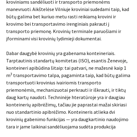
kroviniams sandėliuoti ir transporto priemonėms
manevruoti. Aikštelėse Vilniuje kroviniai sudedami taip, kad
būtų galima bet kuriuo metu rasti reikiamą krovini ir
krovimo bei transportavimo irenginiais pakrauti j
transporto prie­monę. Krovinių terminale paruošiami ir
jforminami visi krovinių lydimieji dokumentai.
Dabar daugybė krovinių yra gabenama konteineriais.
Tarptautinis stan­dartų komitetas (ISO), esantis Ženevoje,
konteineri apibūdina šitaip: tai pa­tvari, ne mažesnė kaip 1
3
m
transportavimo talpa, pagaminta taip, kad būtų galima
transportuoti krovinius ivairiomis transporto
priemonėmis, mechani­zuotai perkrauti ir iškrauti, ir tiktų
daug kartų naudoti. Techninėje hteratūro­je yra ir daugiau
konteinerių apibrėžimų, tačiau jie paprastai mažai skiriasi
nuo standartinio apibrėžimo. Konteineris atlieka dvi
krovinių gabenimo funk­cijas — yra daugkartinio naudojimo
tara ir jame laikinai sandėliuojama sudėta produkcija